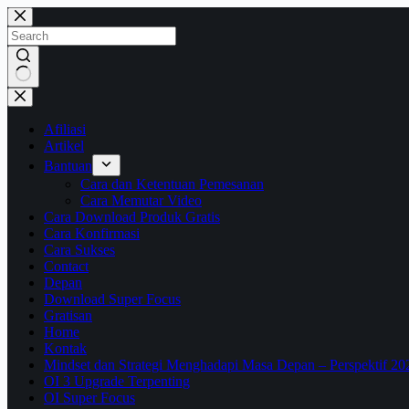
Skip
to
content
No
results
Afiliasi
Artikel
Bantuan
Cara dan Ketentuan Pemesanan
Cara Memutar Video
Cara Download Produk Gratis
Cara Konfirmasi
Cara Sukses
Contact
Depan
Download Super Focus
Gratisan
Home
Kontak
Mindset dan Strategi Menghadapi Masa Depan – Perspektif 20
OI 3 Upgrade Terpenting
OI Super Focus