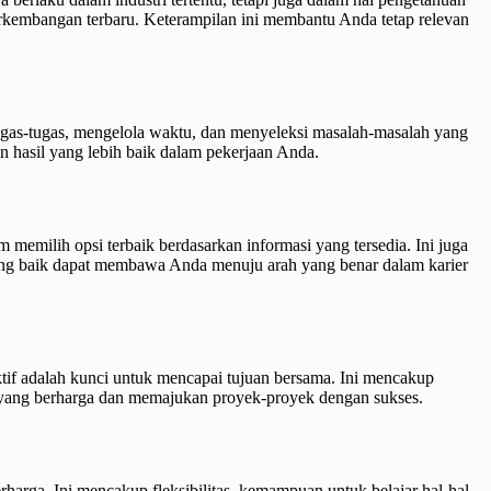
perkembangan terbaru. Keterampilan ini membantu Anda tetap relevan
gas-tugas, mengelola waktu, dan menyeleksi masalah-masalah yang
 hasil yang lebih baik dalam pekerjaan Anda.
emilih opsi terbaik berdasarkan informasi yang tersedia. Ini juga
ng baik dapat membawa Anda menuju arah yang benar dalam karier
ktif adalah kunci untuk mencapai tujuan bersama. Ini mencakup
 yang berharga dan memajukan proyek-proyek dengan sukses.
rharga. Ini mencakup fleksibilitas, kemampuan untuk belajar hal-hal