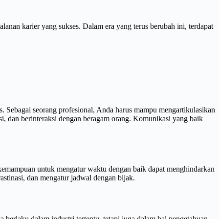
lanan karier yang sukses. Dalam era yang terus berubah ini, terdapat
s. Sebagai seorang profesional, Anda harus mampu mengartikulasikan
tasi, dan berinteraksi dengan beragam orang. Komunikasi yang baik
i, kemampuan untuk mengatur waktu dengan baik dapat menghindarkan
astinasi, dan mengatur jadwal dengan bijak.
erlaku dalam industri tertentu, tetapi juga dalam hal pengetahuan