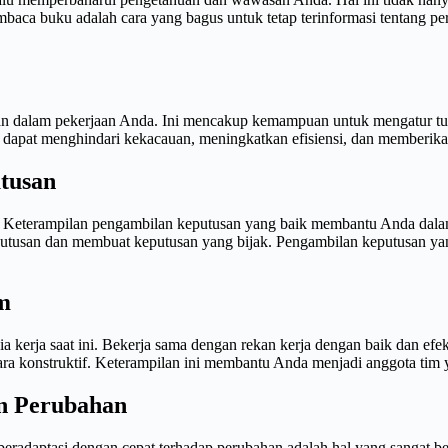
embaca buku adalah cara yang bagus untuk tetap terinformasi tentang 
uran dalam pekerjaan Anda. Ini mencakup kemampuan untuk mengatur tu
dapat menghindari kekacauan, meningkatkan efisiensi, dan memberikan
tusan
n. Keterampilan pengambilan keputusan yang baik membantu Anda dalam m
utusan dan membuat keputusan yang bijak. Pengambilan keputusan ya
m
 kerja saat ini. Bekerja sama dengan rekan kerja dengan baik dan efe
ara konstruktif. Keterampilan ini membantu Anda menjadi anggota tim
an Perubahan
beradaptasi dengan cepat terhadap perubahan adalah hal yang sangat be