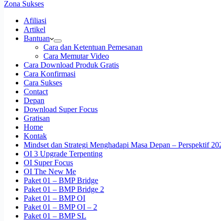
Zona Sukses
Afiliasi
Artikel
Bantuan
Cara dan Ketentuan Pemesanan
Cara Memutar Video
Cara Download Produk Gratis
Cara Konfirmasi
Cara Sukses
Contact
Depan
Download Super Focus
Gratisan
Home
Kontak
Mindset dan Strategi Menghadapi Masa Depan – Perspektif 20
OI 3 Upgrade Terpenting
OI Super Focus
OI The New Me
Paket 01 – BMP Bridge
Paket 01 – BMP Bridge 2
Paket 01 – BMP OI
Paket 01 – BMP OI – 2
Paket 01 – BMP SL