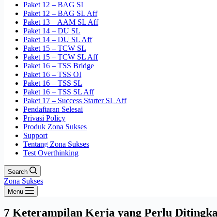
Paket 12 – BAG SL
Paket 12 – BAG SL Aff
Paket 13 – AAM SL Aff
Paket 14 – DU SL
Paket 14 – DU SL Aff
Paket 15 – TCW SL
Paket 15 – TCW SL Aff
Paket 16 – TSS Bridge
Paket 16 – TSS OI
Paket 16 – TSS SL
Paket 16 – TSS SL Aff
Paket 17 – Success Starter SL Aff
Pendaftaran Selesai
Privasi Policy
Produk Zona Sukses
Support
Tentang Zona Sukses
Test Overthinking
Search
Zona Sukses
Menu
7 Keterampilan Kerja yang Perlu Ditingk