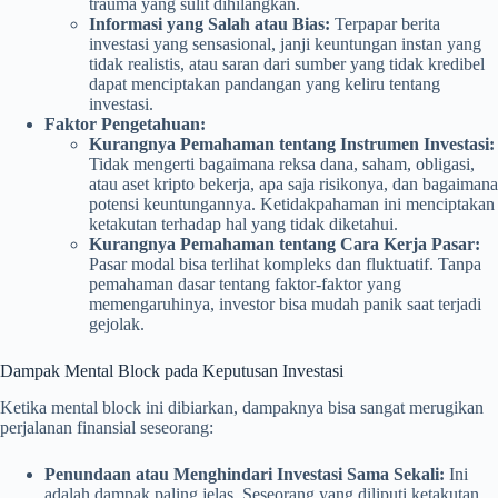
trauma yang sulit dihilangkan.
Informasi yang Salah atau Bias:
Terpapar berita
investasi yang sensasional, janji keuntungan instan yang
tidak realistis, atau saran dari sumber yang tidak kredibel
dapat menciptakan pandangan yang keliru tentang
investasi.
Faktor Pengetahuan:
Kurangnya Pemahaman tentang Instrumen Investasi:
Tidak mengerti bagaimana reksa dana, saham, obligasi,
atau aset kripto bekerja, apa saja risikonya, dan bagaimana
potensi keuntungannya. Ketidakpahaman ini menciptakan
ketakutan terhadap hal yang tidak diketahui.
Kurangnya Pemahaman tentang Cara Kerja Pasar:
Pasar modal bisa terlihat kompleks dan fluktuatif. Tanpa
pemahaman dasar tentang faktor-faktor yang
memengaruhinya, investor bisa mudah panik saat terjadi
gejolak.
Dampak Mental Block pada Keputusan Investasi
Ketika mental block ini dibiarkan, dampaknya bisa sangat merugikan
perjalanan finansial seseorang:
Penundaan atau Menghindari Investasi Sama Sekali:
Ini
adalah dampak paling jelas. Seseorang yang diliputi ketakutan