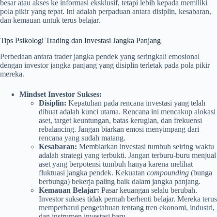
besar atau akses ke informasi eksklusif, tetapi lebih kepada memiliki
pola pikir yang tepat. Ini adalah perpaduan antara disiplin, kesabaran,
dan kemauan untuk terus belajar.
Tips Psikologi Trading dan Investasi Jangka Panjang
Perbedaan antara trader jangka pendek yang seringkali emosional
dengan investor jangka panjang yang disiplin terletak pada pola pikir
mereka.
Mindset Investor Sukses:
Disiplin:
Kepatuhan pada rencana investasi yang telah
dibuat adalah kunci utama. Rencana ini mencakup alokasi
aset, target keuntungan, batas kerugian, dan frekuensi
rebalancing. Jangan biarkan emosi menyimpang dari
rencana yang sudah matang.
Kesabaran:
Membiarkan investasi tumbuh seiring waktu
adalah strategi yang terbukti. Jangan terburu-buru menjual
aset yang berpotensi tumbuh hanya karena melihat
fluktuasi jangka pendek. Kekuatan
compounding
(bunga
berbunga) bekerja paling baik dalam jangka panjang.
Kemauan Belajar:
Pasar keuangan selalu berubah.
Investor sukses tidak pernah berhenti belajar. Mereka terus
memperbarui pengetahuan tentang tren ekonomi, industri,
dan instrumen investasi baru.