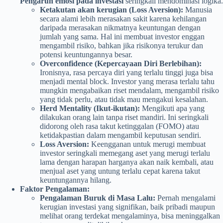
Pengaruh emosi pada investasi
seringkali mendominasi logika.
Ketakutan akan kerugian (Loss Aversion):
Manusia
secara alami lebih merasakan sakit karena kehilangan
daripada merasakan nikmatnya keuntungan dengan
jumlah yang sama. Hal ini membuat investor enggan
mengambil risiko, bahkan jika risikonya terukur dan
potensi keuntungannya besar.
Overconfidence (Kepercayaan Diri Berlebihan):
Ironisnya, rasa percaya diri yang terlalu tinggi juga bisa
menjadi mental block. Investor yang merasa terlalu tahu
mungkin mengabaikan riset mendalam, mengambil risiko
yang tidak perlu, atau tidak mau mengakui kesalahan.
Herd Mentality (Ikut-ikutan):
Mengikuti apa yang
dilakukan orang lain tanpa riset mandiri. Ini seringkali
didorong oleh rasa takut ketinggalan (FOMO) atau
ketidakpastian dalam mengambil keputusan sendiri.
Loss Aversion:
Keengganan untuk merugi membuat
investor seringkali memegang aset yang merugi terlalu
lama dengan harapan harganya akan naik kembali, atau
menjual aset yang untung terlalu cepat karena takut
keuntungannya hilang.
Faktor Pengalaman:
Pengalaman Buruk di Masa Lalu:
Pernah mengalami
kerugian investasi yang signifikan, baik pribadi maupun
melihat orang terdekat mengalaminya, bisa meninggalkan