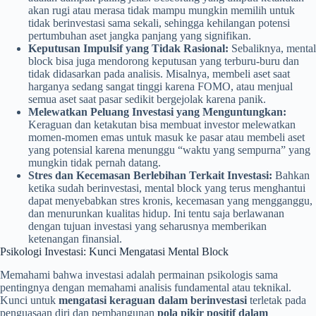
akan rugi atau merasa tidak mampu mungkin memilih untuk
tidak berinvestasi sama sekali, sehingga kehilangan potensi
pertumbuhan aset jangka panjang yang signifikan.
Keputusan Impulsif yang Tidak Rasional:
Sebaliknya, mental
block bisa juga mendorong keputusan yang terburu-buru dan
tidak didasarkan pada analisis. Misalnya, membeli aset saat
harganya sedang sangat tinggi karena FOMO, atau menjual
semua aset saat pasar sedikit bergejolak karena panik.
Melewatkan Peluang Investasi yang Menguntungkan:
Keraguan dan ketakutan bisa membuat investor melewatkan
momen-momen emas untuk masuk ke pasar atau membeli aset
yang potensial karena menunggu “waktu yang sempurna” yang
mungkin tidak pernah datang.
Stres dan Kecemasan Berlebihan Terkait Investasi:
Bahkan
ketika sudah berinvestasi, mental block yang terus menghantui
dapat menyebabkan stres kronis, kecemasan yang mengganggu,
dan menurunkan kualitas hidup. Ini tentu saja berlawanan
dengan tujuan investasi yang seharusnya memberikan
ketenangan finansial.
Psikologi Investasi: Kunci Mengatasi Mental Block
Memahami bahwa investasi adalah permainan psikologis sama
pentingnya dengan memahami analisis fundamental atau teknikal.
Kunci untuk
mengatasi keraguan dalam berinvestasi
terletak pada
penguasaan diri dan pembangunan
pola pikir positif dalam