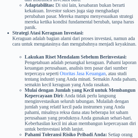
Adaptabilitas:
Di sisi lain, kesabaran bukan berarti
kekakuan. Investor sukses juga siap menghadapi
perubahan pasar. Mereka mampu menyesuaikan strategi
mereka ketika kondisi fundamental berubah, tanpa harus
panik.
Strategi Atasi Keraguan Investasi:
Keraguan adalah bagian alami dari proses investasi, namun ada
cara untuk mengatasinya dan mengubahnya menjadi keyakinan.
Lakukan Riset Mendalam Sebelum Berinvestasi:
Pengetahuan adalah penangkal keraguan. Pahami laporan
keuangan perusahaan, analisis tren pasar dari sumber
terpercaya seperti
Otoritas Jasa Keuangan
, atau studi
tentang industri yang Anda minati. Semakin Anda paham,
semakin kecil keraguan yang Anda rasakan.
Mulai dengan Jumlah yang Kecil untuk Membangun
Kepercayaan Diri:
Anda tidak perlu langsung
menginvestasikan seluruh tabungan. Mulailah dengan
jumlah yang relatif kecil pada instrumen yang Anda
pahami, misalnya reksa dana atau beberapa lot saham
perusahaan yang produknya Anda gunakan sehari-hari.
Keberhasilan kecil ini akan membangun kepercayaan diri
untuk berinvestasi lebih lanjut.
Pahami Toleransi Risiko Pribadi Anda:
Setiap orang