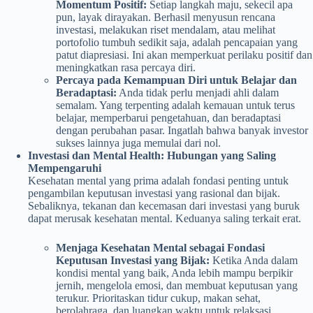
Momentum Positif:
Setiap langkah maju, sekecil apa
pun, layak dirayakan. Berhasil menyusun rencana
investasi, melakukan riset mendalam, atau melihat
portofolio tumbuh sedikit saja, adalah pencapaian yang
patut diapresiasi. Ini akan memperkuat perilaku positif dan
meningkatkan rasa percaya diri.
Percaya pada Kemampuan Diri untuk Belajar dan
Beradaptasi:
Anda tidak perlu menjadi ahli dalam
semalam. Yang terpenting adalah kemauan untuk terus
belajar, memperbarui pengetahuan, dan beradaptasi
dengan perubahan pasar. Ingatlah bahwa banyak investor
sukses lainnya juga memulai dari nol.
Investasi dan Mental Health: Hubungan yang Saling
Mempengaruhi
Kesehatan mental yang prima adalah fondasi penting untuk
pengambilan keputusan investasi yang rasional dan bijak.
Sebaliknya, tekanan dan kecemasan dari investasi yang buruk
dapat merusak kesehatan mental. Keduanya saling terkait erat.
Menjaga Kesehatan Mental sebagai Fondasi
Keputusan Investasi yang Bijak:
Ketika Anda dalam
kondisi mental yang baik, Anda lebih mampu berpikir
jernih, mengelola emosi, dan membuat keputusan yang
terukur. Prioritaskan tidur cukup, makan sehat,
berolahraga, dan luangkan waktu untuk relaksasi.