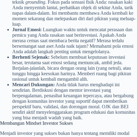
teknik
grounding
. Fokus pada sensasi fisik Anda: rasakan kaki
Anda menyentuh lantai, perhatikan objek di sekitar Anda, tarik
napas dalam-dalam. Ini membantu membawa Anda kembali ke
momen sekarang dan melepaskan diri dari pikiran yang meluap-
luap.
Jurnal Emosi:
Luangkan waktu untuk mencatat perasaan dan
pemicu yang Anda rasakan saat berinvestasi. Apakah Anda
merasa cemas saat membaca berita negatif? Merasa terlalu
bersemangat saat aset Anda naik tajam? Memahami pola emosi
Anda adalah langkah penting untuk mengelolanya.
Berhenti Sejenak:
Sebelum membuat keputusan investasi
besar, terutama saat emosi sedang memuncak, ambil jeda.
Berjalan-jalanlah, bicara dengan orang lain (yang netral), atau
tunggu hingga keesokan harinya. Memberi ruang bagi pikiran
rasional untuk kembali mengambil alih.
Mencari Dukungan:
Anda tidak harus menghadapi ini
sendirian. Berdiskusi dengan mentor investasi yang
berpengalaman, penasihat keuangan tepercaya, atau bergabung
dengan komunitas investor yang suportif dapat memberikan
perspektif baru, validasi, dan dorongan moral. OJK dan BEI
sendiri aktif menyelenggarakan program edukasi dan komunitas
yang bisa menjadi wadah yang baik.
Membangun Mindset Investor Sukses
Menjadi investor yang sukses bukan hanya tentang memiliki modal