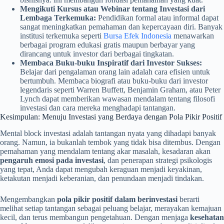
Mengikuti Kursus atau Webinar tentang Investasi dari
Lembaga Terkemuka:
Pendidikan formal atau informal dapat
sangat meningkatkan pemahaman dan kepercayaan diri. Banyak
institusi terkemuka seperti
Bursa Efek Indonesia
menawarkan
berbagai program edukasi gratis maupun berbayar yang
dirancang untuk investor dari berbagai tingkatan.
Membaca Buku-buku Inspiratif dari Investor Sukses:
Belajar dari pengalaman orang lain adalah cara efisien untuk
bertumbuh. Membaca biografi atau buku-buku dari investor
legendaris seperti Warren Buffett, Benjamin Graham, atau Peter
Lynch dapat memberikan wawasan mendalam tentang filosofi
investasi dan cara mereka menghadapi tantangan.
Kesimpulan: Menuju Investasi yang Berdaya dengan Pola Pikir Positif
Mental block investasi adalah tantangan nyata yang dihadapi banyak
orang. Namun, ia bukanlah tembok yang tidak bisa ditembus. Dengan
pemahaman yang mendalam tentang akar masalah, kesadaran akan
pengaruh emosi pada investasi
, dan penerapan strategi psikologis
yang tepat, Anda dapat mengubah keraguan menjadi keyakinan,
ketakutan menjadi keberanian, dan penundaan menjadi tindakan.
Mengembangkan
pola pikir positif dalam berinvestasi
berarti
melihat setiap tantangan sebagai peluang belajar, merayakan kemajuan
kecil, dan terus membangun pengetahuan. Dengan menjaga
kesehatan