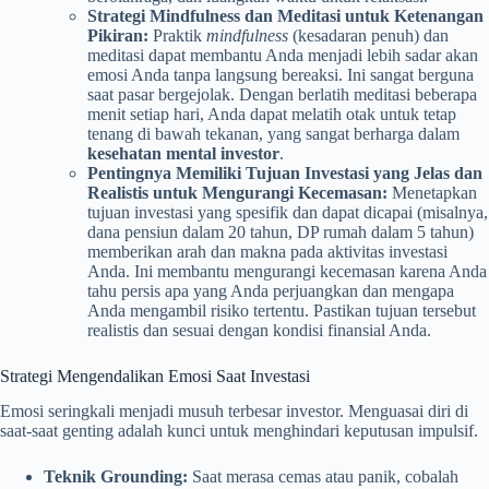
Strategi Mindfulness dan Meditasi untuk Ketenangan
Pikiran:
Praktik
mindfulness
(kesadaran penuh) dan
meditasi dapat membantu Anda menjadi lebih sadar akan
emosi Anda tanpa langsung bereaksi. Ini sangat berguna
saat pasar bergejolak. Dengan berlatih meditasi beberapa
menit setiap hari, Anda dapat melatih otak untuk tetap
tenang di bawah tekanan, yang sangat berharga dalam
kesehatan mental investor
.
Pentingnya Memiliki Tujuan Investasi yang Jelas dan
Realistis untuk Mengurangi Kecemasan:
Menetapkan
tujuan investasi yang spesifik dan dapat dicapai (misalnya,
dana pensiun dalam 20 tahun, DP rumah dalam 5 tahun)
memberikan arah dan makna pada aktivitas investasi
Anda. Ini membantu mengurangi kecemasan karena Anda
tahu persis apa yang Anda perjuangkan dan mengapa
Anda mengambil risiko tertentu. Pastikan tujuan tersebut
realistis dan sesuai dengan kondisi finansial Anda.
Strategi Mengendalikan Emosi Saat Investasi
Emosi seringkali menjadi musuh terbesar investor. Menguasai diri di
saat-saat genting adalah kunci untuk menghindari keputusan impulsif.
Teknik Grounding:
Saat merasa cemas atau panik, cobalah