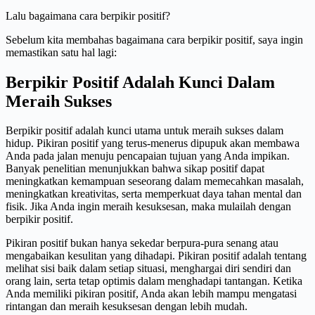
Lalu bagaimana cara berpikir positif?
Sebelum kita membahas bagaimana cara berpikir positif, saya ingin
memastikan satu hal lagi:
Berpikir Positif Adalah Kunci Dalam
Meraih Sukses
Berpikir positif adalah kunci utama untuk meraih sukses dalam
hidup. Pikiran positif yang terus-menerus dipupuk akan membawa
Anda pada jalan menuju pencapaian tujuan yang Anda impikan.
Banyak penelitian menunjukkan bahwa sikap positif dapat
meningkatkan kemampuan seseorang dalam memecahkan masalah,
meningkatkan kreativitas, serta memperkuat daya tahan mental dan
fisik. Jika Anda ingin meraih kesuksesan, maka mulailah dengan
berpikir positif.
Pikiran positif bukan hanya sekedar berpura-pura senang atau
mengabaikan kesulitan yang dihadapi. Pikiran positif adalah tentang
melihat sisi baik dalam setiap situasi, menghargai diri sendiri dan
orang lain, serta tetap optimis dalam menghadapi tantangan. Ketika
Anda memiliki pikiran positif, Anda akan lebih mampu mengatasi
rintangan dan meraih kesuksesan dengan lebih mudah.