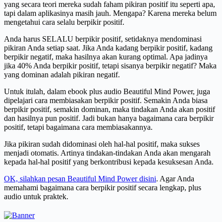
yang secara teori mereka sudah faham pikiran positif itu seperti apa,
tapi dalam aplikasinya masih jauh. Mengapa? Karena mereka belum
mengetahui cara selalu berpikir positif.
Anda harus SELALU berpikir positif, setidaknya mendominasi
pikiran Anda setiap saat. Jika Anda kadang berpikir positif, kadang
berpikir negatif, maka hasilnya akan kurang optimal. Apa jadinya
jika 40% Anda berpikir positif, tetapi sisanya berpikir negatif? Maka
yang dominan adalah pikiran negatif.
Untuk itulah, dalam ebook plus audio Beautiful Mind Power, juga
dipelajari cara membiasakan berpikir positif. Semakin Anda biasa
berpikir positif, semakin dominan, maka tindakan Anda akan positif
dan hasilnya pun positif. Jadi bukan hanya bagaimana cara berpikir
positif, tetapi bagaimana cara membiasakannya.
Jika pikiran sudah didominasi oleh hal-hal positif, maka sukses
menjadi otomatis. Artinya tindakan-tindakan Anda akan mengarah
kepada hal-hal positif yang berkontribusi kepada kesuksesan Anda.
OK, silahkan pesan Beautiful Mind Power disini
. Agar Anda
memahami bagaimana cara berpikir positif secara lengkap, plus
audio untuk praktek.