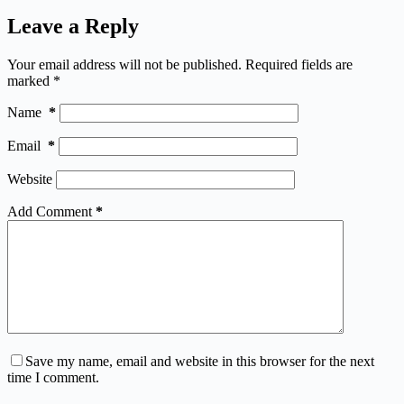
Leave a Reply
Your email address will not be published.
Required fields are
marked
*
Name
*
Email
*
Website
Add Comment
*
Save my name, email and website in this browser for the next
time I comment.