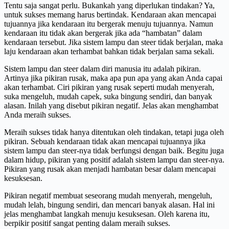
Tentu saja sangat perlu. Bukankah yang diperlukan tindakan? Ya,
untuk sukses memang harus bertindak. Kendaraan akan mencapai
tujuannya jika kendaraan itu bergerak menuju tujuannya. Namun
kendaraan itu tidak akan bergerak jika ada “hambatan” dalam
kendaraan tersebut. Jika sistem lampu dan steer tidak berjalan, maka
laju kendaraan akan terhambat bahkan tidak berjalan sama sekali.
Sistem lampu dan steer dalam diri manusia itu adalah pikiran.
Artinya jika pikiran rusak, maka apa pun apa yang akan Anda capai
akan terhambat. Ciri pikiran yang rusak seperti mudah menyerah,
suka mengeluh, mudah capek, suka bingung sendiri, dan banyak
alasan. Inilah yang disebut pikiran negatif. Jelas akan menghambat
Anda meraih sukses.
Meraih sukses tidak hanya ditentukan oleh tindakan, tetapi juga oleh
pikiran. Sebuah kendaraan tidak akan mencapai tujuannya jika
sistem lampu dan steer-nya tidak berfungsi dengan baik. Begitu juga
dalam hidup, pikiran yang positif adalah sistem lampu dan steer-nya.
Pikiran yang rusak akan menjadi hambatan besar dalam mencapai
kesuksesan.
Pikiran negatif membuat seseorang mudah menyerah, mengeluh,
mudah lelah, bingung sendiri, dan mencari banyak alasan. Hal ini
jelas menghambat langkah menuju kesuksesan. Oleh karena itu,
berpikir positif sangat penting dalam meraih sukses.