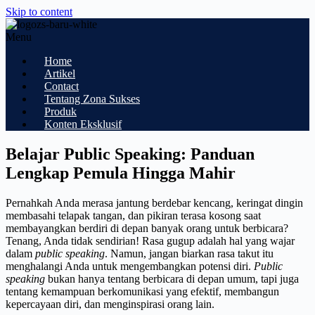
Skip to content
Menu
Home
Artikel
Contact
Tentang Zona Sukses
Produk
Konten Eksklusif
Belajar Public Speaking: Panduan
Lengkap Pemula Hingga Mahir
Pernahkah Anda merasa jantung berdebar kencang, keringat dingin
membasahi telapak tangan, dan pikiran terasa kosong saat
membayangkan berdiri di depan banyak orang untuk berbicara?
Tenang, Anda tidak sendirian! Rasa gugup adalah hal yang wajar
dalam
public speaking
. Namun, jangan biarkan rasa takut itu
menghalangi Anda untuk mengembangkan potensi diri.
Public
speaking
bukan hanya tentang berbicara di depan umum, tapi juga
tentang kemampuan berkomunikasi yang efektif, membangun
kepercayaan diri, dan menginspirasi orang lain.