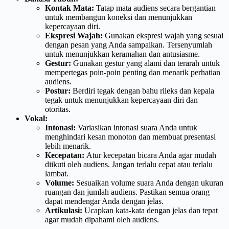
Kontak Mata:
Tatap mata audiens secara bergantian
untuk membangun koneksi dan menunjukkan
kepercayaan diri.
Ekspresi Wajah:
Gunakan ekspresi wajah yang sesuai
dengan pesan yang Anda sampaikan. Tersenyumlah
untuk menunjukkan keramahan dan antusiasme.
Gestur:
Gunakan gestur yang alami dan terarah untuk
mempertegas poin-poin penting dan menarik perhatian
audiens.
Postur:
Berdiri tegak dengan bahu rileks dan kepala
tegak untuk menunjukkan kepercayaan diri dan
otoritas.
Vokal:
Intonasi:
Variasikan intonasi suara Anda untuk
menghindari kesan monoton dan membuat presentasi
lebih menarik.
Kecepatan:
Atur kecepatan bicara Anda agar mudah
diikuti oleh audiens. Jangan terlalu cepat atau terlalu
lambat.
Volume:
Sesuaikan volume suara Anda dengan ukuran
ruangan dan jumlah audiens. Pastikan semua orang
dapat mendengar Anda dengan jelas.
Artikulasi:
Ucapkan kata-kata dengan jelas dan tepat
agar mudah dipahami oleh audiens.