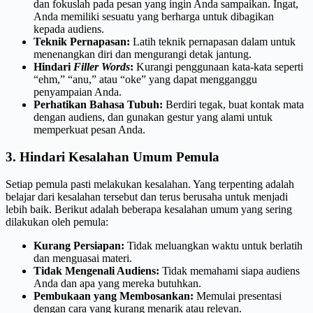
dan fokuslah pada pesan yang ingin Anda sampaikan. Ingat,
Anda memiliki sesuatu yang berharga untuk dibagikan
kepada audiens.
Teknik Pernapasan:
Latih teknik pernapasan dalam untuk
menenangkan diri dan mengurangi detak jantung.
Hindari
Filler Words
:
Kurangi penggunaan kata-kata seperti
“ehm,” “anu,” atau “oke” yang dapat mengganggu
penyampaian Anda.
Perhatikan Bahasa Tubuh:
Berdiri tegak, buat kontak mata
dengan audiens, dan gunakan gestur yang alami untuk
memperkuat pesan Anda.
3. Hindari Kesalahan Umum Pemula
Setiap pemula pasti melakukan kesalahan. Yang terpenting adalah
belajar dari kesalahan tersebut dan terus berusaha untuk menjadi
lebih baik. Berikut adalah beberapa kesalahan umum yang sering
dilakukan oleh pemula:
Kurang Persiapan:
Tidak meluangkan waktu untuk berlatih
dan menguasai materi.
Tidak Mengenali Audiens:
Tidak memahami siapa audiens
Anda dan apa yang mereka butuhkan.
Pembukaan yang Membosankan:
Memulai presentasi
dengan cara yang kurang menarik atau relevan.