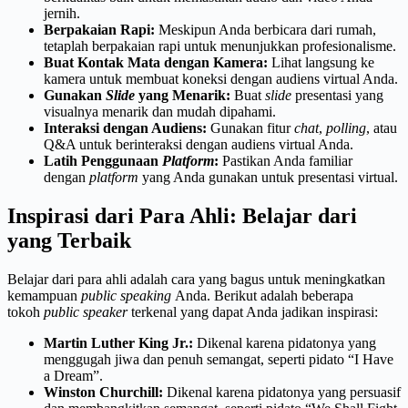
jernih.
Berpakaian Rapi:
Meskipun Anda berbicara dari rumah,
tetaplah berpakaian rapi untuk menunjukkan profesionalisme.
Buat Kontak Mata dengan Kamera:
Lihat langsung ke
kamera untuk membuat koneksi dengan audiens virtual Anda.
Gunakan
Slide
yang Menarik:
Buat
slide
presentasi yang
visualnya menarik dan mudah dipahami.
Interaksi dengan Audiens:
Gunakan fitur
chat
,
polling
, atau
Q&A untuk berinteraksi dengan audiens virtual Anda.
Latih Penggunaan
Platform
:
Pastikan Anda familiar
dengan
platform
yang Anda gunakan untuk presentasi virtual.
Inspirasi dari Para Ahli: Belajar dari
yang Terbaik
Belajar dari para ahli adalah cara yang bagus untuk meningkatkan
kemampuan
public speaking
Anda. Berikut adalah beberapa
tokoh
public speaker
terkenal yang dapat Anda jadikan inspirasi:
Martin Luther King Jr.:
Dikenal karena pidatonya yang
menggugah jiwa dan penuh semangat, seperti pidato “I Have
a Dream”.
Winston Churchill:
Dikenal karena pidatonya yang persuasif