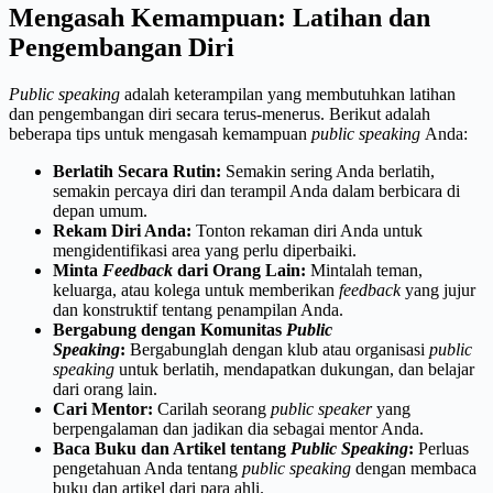
Mengasah Kemampuan: Latihan dan
Pengembangan Diri
Public speaking
adalah keterampilan yang membutuhkan latihan
dan pengembangan diri secara terus-menerus. Berikut adalah
beberapa tips untuk mengasah kemampuan
public speaking
Anda:
Berlatih Secara Rutin:
Semakin sering Anda berlatih,
semakin percaya diri dan terampil Anda dalam berbicara di
depan umum.
Rekam Diri Anda:
Tonton rekaman diri Anda untuk
mengidentifikasi area yang perlu diperbaiki.
Minta
Feedback
dari Orang Lain:
Mintalah teman,
keluarga, atau kolega untuk memberikan
feedback
yang jujur
dan konstruktif tentang penampilan Anda.
Bergabung dengan Komunitas
Public
Speaking
:
Bergabunglah dengan klub atau organisasi
public
speaking
untuk berlatih, mendapatkan dukungan, dan belajar
dari orang lain.
Cari Mentor:
Carilah seorang
public speaker
yang
berpengalaman dan jadikan dia sebagai mentor Anda.
Baca Buku dan Artikel tentang
Public Speaking
:
Perluas
pengetahuan Anda tentang
public speaking
dengan membaca
buku dan artikel dari para ahli.