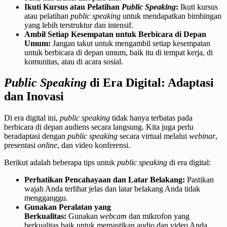
Ikuti Kursus atau Pelatihan
Public Speaking
:
Ikuti kursus
atau pelatihan
public speaking
untuk mendapatkan bimbingan
yang lebih terstruktur dan intensif.
Ambil Setiap Kesempatan untuk Berbicara di Depan
Umum:
Jangan takut untuk mengambil setiap kesempatan
untuk berbicara di depan umum, baik itu di tempat kerja, di
komunitas, atau di acara sosial.
Public Speaking
di Era Digital: Adaptasi
dan Inovasi
Di era digital ini,
public speaking
tidak hanya terbatas pada
berbicara di depan audiens secara langsung. Kita juga perlu
beradaptasi dengan
public speaking
secara virtual melalui
webinar
,
presentasi
online
, dan video konferensi.
Berikut adalah beberapa tips untuk
public speaking
di era digital:
Perhatikan Pencahayaan dan Latar Belakang:
Pastikan
wajah Anda terlihat jelas dan latar belakang Anda tidak
mengganggu.
Gunakan Peralatan yang
Berkualitas:
Gunakan
webcam
dan mikrofon yang
berkualitas baik untuk memastikan audio dan video Anda