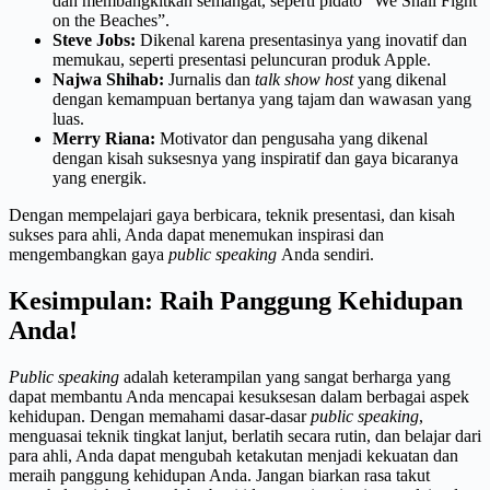
dan membangkitkan semangat, seperti pidato “We Shall Fight
on the Beaches”.
Steve Jobs:
Dikenal karena presentasinya yang inovatif dan
memukau, seperti presentasi peluncuran produk Apple.
Najwa Shihab:
Jurnalis dan
talk show host
yang dikenal
dengan kemampuan bertanya yang tajam dan wawasan yang
luas.
Merry Riana:
Motivator dan pengusaha yang dikenal
dengan kisah suksesnya yang inspiratif dan gaya bicaranya
yang energik.
Dengan mempelajari gaya berbicara, teknik presentasi, dan kisah
sukses para ahli, Anda dapat menemukan inspirasi dan
mengembangkan gaya
public speaking
Anda sendiri.
Kesimpulan: Raih Panggung Kehidupan
Anda!
Public speaking
adalah keterampilan yang sangat berharga yang
dapat membantu Anda mencapai kesuksesan dalam berbagai aspek
kehidupan. Dengan memahami dasar-dasar
public speaking
,
menguasai teknik tingkat lanjut, berlatih secara rutin, dan belajar dari
para ahli, Anda dapat mengubah ketakutan menjadi kekuatan dan
meraih panggung kehidupan Anda. Jangan biarkan rasa takut