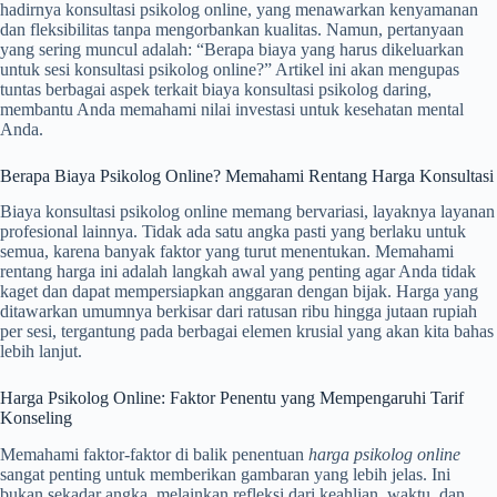
hadirnya konsultasi psikolog online, yang menawarkan kenyamanan
dan fleksibilitas tanpa mengorbankan kualitas. Namun, pertanyaan
yang sering muncul adalah: “Berapa biaya yang harus dikeluarkan
untuk sesi konsultasi psikolog online?” Artikel ini akan mengupas
tuntas berbagai aspek terkait biaya konsultasi psikolog daring,
membantu Anda memahami nilai investasi untuk kesehatan mental
Anda.
Berapa Biaya Psikolog Online? Memahami Rentang Harga Konsultasi
Biaya konsultasi psikolog online memang bervariasi, layaknya layanan
profesional lainnya. Tidak ada satu angka pasti yang berlaku untuk
semua, karena banyak faktor yang turut menentukan. Memahami
rentang harga ini adalah langkah awal yang penting agar Anda tidak
kaget dan dapat mempersiapkan anggaran dengan bijak. Harga yang
ditawarkan umumnya berkisar dari ratusan ribu hingga jutaan rupiah
per sesi, tergantung pada berbagai elemen krusial yang akan kita bahas
lebih lanjut.
Harga Psikolog Online: Faktor Penentu yang Mempengaruhi Tarif
Konseling
Memahami faktor-faktor di balik penentuan
harga psikolog online
sangat penting untuk memberikan gambaran yang lebih jelas. Ini
bukan sekadar angka, melainkan refleksi dari keahlian, waktu, dan