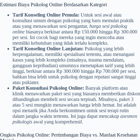
Estimasi Biaya Psikolog Online Berdasarkan Kategori
Tarif Konseling Online Pemula:
Untuk sesi awal atau
konsultasi umum dengan psikolog yang baru memulai praktik
atau yang menawarkan sesi pengantar,
harga sesi psikolog
online
biasanya berkisar antara Rp 150.000 hingga Rp 300.000
per sesi. Ini cocok bagi mereka yang ingin mencoba atau
memiliki kebutuhan yang tidak terlalu kompleks.
Tarif Konseling Online Lanjutan:
Psikolog yang lebih
berpengalaman, memiliki spesialisasi tertentu, atau menangani
kasus yang lebih kompleks (misalnya, trauma mendalam,
gangguan kepribadian) umumnya menetapkan tarif yang lebih
tinggi, berkisar antara Rp 300.000 hingga Rp 700.000 per sesi,
bahkan bisa lebih untuk psikolog dengan reputasi sangat tinggi
atau psikiater.
Paket Konsultasi Psikolog Online:
Banyak platform atau
klinik menawarkan paket sesi yang biasanya memberikan diskon
dibandingkan membeli sesi secara terpisah. Misalnya, paket 3
atau 5 sesi mungkin menawarkan harga lebih hemat. Ini adalah
opsi menarik jika Anda berkomitmen untuk sesi terapi rutin
dalam jangka waktu tertentu. Ini juga dapat mencakup
asesmen
psikologis
awal yang komprehensif.
Ongkos Psikolog Online: Pertimbangan Biaya vs. Manfaat Kesehatan