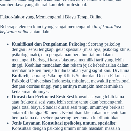
sumber daya yang dicurahkan oleh profesional.
Faktor-faktor yang Mempengaruhi Biaya Terapi Online
Beberapa elemen kunci yang sangat memengaruhi
tarif konsultasi
kejiwaan online
antara lain:
Kualifikasi dan Pengalaman Psikolog:
Seorang psikolog
dengan lisensi lengkap, gelar spesialis (misalnya, psikolog klinis,
psikolog anak), dan pengalaman bertahun-tahun dalam
menangani berbagai kasus biasanya memiliki tarif yang lebih
tinggi. Keahlian mendalam dan rekam jejak keberhasilan dalam
membantu klien menjadi nilai tambah yang signifikan.
Dr. Lina
Budiarti
, seorang Psikolog Klinis Senior dan Dosen Fakultas
Psikologi Universitas Indonesia, misalnya, mewakili profesional
dengan otoritas tinggi yang tarifnya mungkin mencerminkan
kedalaman ilmunya.
Durasi dan Frekuensi Sesi:
Sesi konsultasi yang lebih lama
atau frekuensi sesi yang lebih sering tentu akan berpengaruh
pada total biaya. Standar durasi sesi terapi umumnya berkisar
antara 45 hingga 90 menit. Kebutuhan klien akan menentukan
berapa lama dan seberapa sering pertemuan ini dibutuhkan.
Jenis Layanan Konsultasi (psikolog umum, spesialis):
Konsultasi dengan psikolog umum untuk masalah-masalah