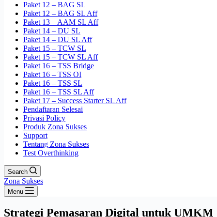
Paket 12 – BAG SL
Paket 12 – BAG SL Aff
Paket 13 – AAM SL Aff
Paket 14 – DU SL
Paket 14 – DU SL Aff
Paket 15 – TCW SL
Paket 15 – TCW SL Aff
Paket 16 – TSS Bridge
Paket 16 – TSS OI
Paket 16 – TSS SL
Paket 16 – TSS SL Aff
Paket 17 – Success Starter SL Aff
Pendaftaran Selesai
Privasi Policy
Produk Zona Sukses
Support
Tentang Zona Sukses
Test Overthinking
Search
Zona Sukses
Menu
Strategi Pemasaran Digital untuk UMKM