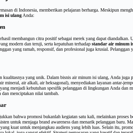
emasan di Indonesia, memberikan pelajaran berharga. Meskipun mengh
m isi ulang
Anda:
en
rhasil membangun citra positif sebagai merek yang dapat diandalkan. 
yang modern dan teruji, serta kepatuhan terhadap
standar air minum is
nggan yang ramah, responsif, dan profesional juga krusial. Pelanggan 
ualitasnya yang unik. Dalam bisnis air minum isi ulang, Anda juga pe
 mineral, air alkali, air heksagonal), menyediakan layanan antar-jemp
a yang menjadi kebutuhan spesifik pelanggan di lingkungan Anda dan 
h dan menciptakan nilai tambah.
sar
njukkan bahwa promosi bukanlah kegiatan satu kali, melainkan proses 
isten untuk menjaga brand awareness dan menarik pelanggan baru. Man
 yang kuat untuk menjangkau audiens yang lebih luas. Selain itu, prom
a lokal, juga sangat efektif. Strategi pemasaran yang kreatif dan tera