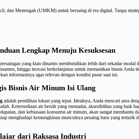
cil, dan Menengah (UMKM) untuk bersaing di era digital. Tanpa strate
Panduan Lengkap Menuju Kesuksesan
persaingan yang kian dinamis membutuhkan lebih dari sekadar modal dan
sumen, hingga inovasi berkelanjutan untuk memastikan bisnis Anda ti
an informasinya agar relevan dengan kondisi pasar saat ini.
s Bisnis Air Minum Isi Ulang
ng
adalah pemilihan lokasi yang tepat. Idealnya, Anda mencari area d
udah. Ketersediaan air bersih yang memadai, aksesibilitas yang baik bag
pendapatan, dan kebiasaan konsumsi air minum, akan sangat membantu
rsiap menghadapi kemungkinan munculnya pesaing baru yang tertarik de
ajar dari Raksasa Industri