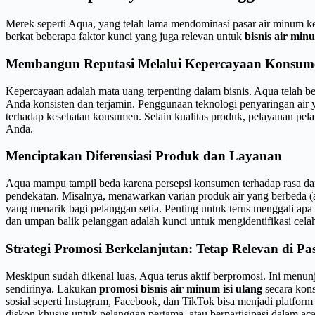
Merek seperti Aqua, yang telah lama mendominasi pasar air minum k
berkat beberapa faktor kunci yang juga relevan untuk
bisnis air minu
Membangun Reputasi Melalui Kepercayaan Konsum
Kepercayaan adalah mata uang terpenting dalam bisnis. Aqua telah be
Anda konsisten dan terjamin. Penggunaan teknologi penyaringan air 
terhadap kesehatan konsumen. Selain kualitas produk, pelayanan pela
Anda.
Menciptakan Diferensiasi Produk dan Layanan
Aqua mampu tampil beda karena persepsi konsumen terhadap rasa dan k
pendekatan. Misalnya, menawarkan varian produk air yang berbeda (air
yang menarik bagi pelanggan setia. Penting untuk terus menggali ap
dan umpan balik pelanggan adalah kunci untuk mengidentifikasi cela
Strategi Promosi Berkelanjutan: Tetap Relevan di Pa
Meskipun sudah dikenal luas, Aqua terus aktif berpromosi. Ini menu
sendirinya. Lakukan
promosi bisnis air minum isi ulang
secara kons
sosial seperti Instagram, Facebook, dan TikTok bisa menjadi platform
diskon khusus untuk pelanggan pertama, atau berpartisipasi dalam acar