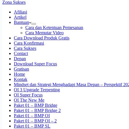
Zona Sukses
Afiliasi
Artikel
Bantuan
Cara dan Ketentuan Pemesanan
Cara Memutar Video
Cara Download Produk Gratis
Cara Konfirmasi
Cara Sukses
Contact
Depan
Download Super Focus
Gratisan
Home
Kontak
Mindset dan Strategi Menghadapi Masa Depan – Perspektif 20
OI 3 Upgrade Terpenting
OI Super Focus
OI The New Me
Paket 01 – BMP Bridge
Paket 01 – BMP Bridge 2
Paket 01 – BMP OI
Paket 01 – BMP OI – 2
Paket 01 – BMP SL