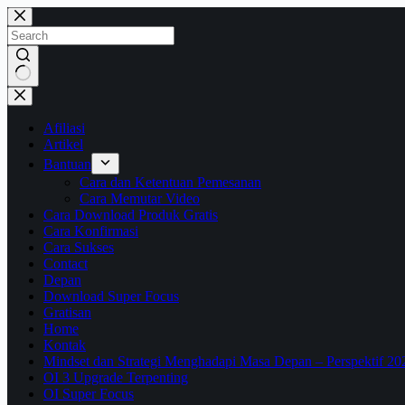
Skip
to
content
No
results
Afiliasi
Artikel
Bantuan
Cara dan Ketentuan Pemesanan
Cara Memutar Video
Cara Download Produk Gratis
Cara Konfirmasi
Cara Sukses
Contact
Depan
Download Super Focus
Gratisan
Home
Kontak
Mindset dan Strategi Menghadapi Masa Depan – Perspektif 20
OI 3 Upgrade Terpenting
OI Super Focus