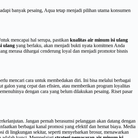
adapi banyak pesaing, Aqua tetap menjadi pilihan utama konsumen
Untuk mencapai hal serupa, pastikan
kualitas air minum isi ulang
i ulang
yang berlaku, akan menjadi bukti nyata komitmen Anda
yang merasa dihargai cenderung loyal dan menjadi promotor bisnis
rlu mencari cara untuk membedakan diri. Ini bisa melalui berbagai
ut galon yang cepat dan efisien, atau memberikan program loyalitas
memenuhinya dengan cara yang belum dilakukan pesaing. Riset pasar
berkelanjutan. Jangan pernah berasumsi pelanggan akan datang dengan
faatkan berbagai kanal promosi yang efektif dan hemat biaya. Media
osi di lingkungan sekitar, seperti menyebarkan brosur, menawarkan
rah adalah kunci. Mempelajari
strategi pemasaran air minum isi