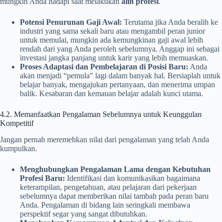
mungkin Anda hadapi saat melakukan
alih profesi
.
Potensi Penurunan Gaji Awal:
Terutama jika Anda beralih ke
industri yang sama sekali baru atau mengambil peran junior
untuk memulai, mungkin ada kemungkinan gaji awal lebih
rendah dari yang Anda peroleh sebelumnya. Anggap ini sebagai
investasi jangka panjang untuk karir yang lebih memuaskan.
Proses Adaptasi dan Pembelajaran di Posisi Baru:
Anda
akan menjadi “pemula” lagi dalam banyak hal. Bersiaplah untuk
belajar banyak, mengajukan pertanyaan, dan menerima umpan
balik. Kesabaran dan kemauan belajar adalah kunci utama.
4.2. Memanfaatkan Pengalaman Sebelumnya untuk Keunggulan
Kompetitif
Jangan pernah meremehkan nilai dari pengalaman yang telah Anda
kumpulkan.
Menghubungkan Pengalaman Lama dengan Kebutuhan
Profesi Baru:
Identifikasi dan komunikasikan bagaimana
keterampilan, pengetahuan, atau pelajaran dari pekerjaan
sebelumnya dapat memberikan nilai tambah pada peran baru
Anda. Pengalaman di bidang lain seringkali membawa
perspektif segar yang sangat dibutuhkan.