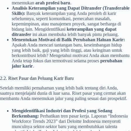
menemukan
arah profesi baru
.
Analisis Keterampilan yang Dapat Ditransfer (Transferable
Skills):
Banyak keterampilan yang Anda peroleh di karir
sebelumnya, seperti komunikasi, pemecahan masalah,
kepemimpinan, atau manajemen proyek, sangat berharga di
bidang lain. Mengidentifikasi
keterampilan yang dapat
ditransfer
ini akan membuka lebih banyak pintu peluang.
Menentukan Motivasi di Balik Perubahan Haluan Karir:
Apakah Anda mencari tantangan baru, keseimbangan hidup
yang lebih baik, gaji yang lebih tinggi, atau keinginan untuk
berkontribusi lebih? Mengetahui motivasi Anda akan membantu
Anda tetap fokus dan termotivasi selama proses
perubahan
jalur karir
.
2.2. Riset Pasar dan Peluang Karir Baru
Setelah memiliki pemahaman yang lebih baik tentang diri Anda,
saatnya menjelajahi dunia di luar sana. Riset pasar yang cermat akan
membantu Anda menemukan jalur yang paling sesuai dan prospektif.
Mengidentifikasi Industri dan Profesi yang Sedang
Berkembang:
Perhatikan tren pasar kerja. Laporan “Indonesia
Workforce Trends 2023” dari Deloitte Indonesia menyoroti
munculnya sektor-sektor baru yang membutuhkan talenta