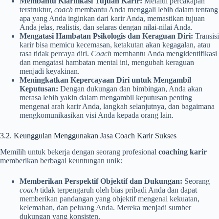
Membantu Klarifikasi Tujuan Karir:
Melalui percakapan
terstruktur,
coach
membantu Anda menggali lebih dalam tentang
apa yang Anda inginkan dari karir Anda, memastikan tujuan
Anda jelas, realistis, dan selaras dengan nilai-nilai Anda.
Mengatasi Hambatan Psikologis dan Keraguan Diri:
Transisi
karir bisa memicu kecemasan, ketakutan akan kegagalan, atau
rasa tidak percaya diri.
Coach
membantu Anda mengidentifikasi
dan mengatasi hambatan mental ini, mengubah keraguan
menjadi keyakinan.
Meningkatkan Kepercayaan Diri untuk Mengambil
Keputusan:
Dengan dukungan dan bimbingan, Anda akan
merasa lebih yakin dalam mengambil keputusan penting
mengenai arah karir Anda, langkah selanjutnya, dan bagaimana
mengkomunikasikan visi Anda kepada orang lain.
3.2. Keunggulan Menggunakan Jasa Coach Karir Sukses
Memilih untuk bekerja dengan seorang profesional
coaching karir
memberikan berbagai keuntungan unik:
Memberikan Perspektif Objektif dan Dukungan:
Seorang
coach
tidak terpengaruh oleh bias pribadi Anda dan dapat
memberikan pandangan yang objektif mengenai kekuatan,
kelemahan, dan peluang Anda. Mereka menjadi sumber
dukungan yang konsisten.