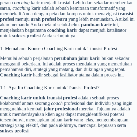
peran
coaching
karir menjadi krusial. Lebih dari sekadar memberikan
saran,
coaching
karir adalah sebuah kemitraan transformatif yang
membekali Anda dengan peta dan kompas untuk menavigasi
transisi
profesi
menuju
arah profesi baru
yang lebih memuaskan. Artikel ini
akan memandu Anda melalui seluk-beluk
panduan karir
ini,
menjelaskan bagaimana
coaching karir
dapat menjadi katalisator
untuk
sukses profesi
Anda selanjutnya.
1. Memahami Konsep Coaching Karir untuk Transisi Profesi
Memulai sebuah perjalanan
perubahan jalur karir
bukan sekadar
mengganti pekerjaan. Ini adalah proses mendalam yang memerlukan
pemahaman diri, strategi yang matang, dan dukungan yang tepat.
Coaching karir
hadir sebagai fasilitator utama dalam proses ini.
1.1. Apa Itu Coaching Karir untuk Transisi Profesi?
Coaching karir untuk transisi profesi
adalah sebuah proses
kolaboratif antara seorang
coach
profesional dan individu yang ingin
mengarahkan kembali
jalur profesional
mereka. Tujuannya adalah
untuk memberdayakan klien agar dapat mengidentifikasi potensi
tersembunyi, menetapkan tujuan karir yang jelas, mengembangkan
strategi yang efektif, dan pada akhirnya, mencapai kepuasan serta
sukses profesi
.