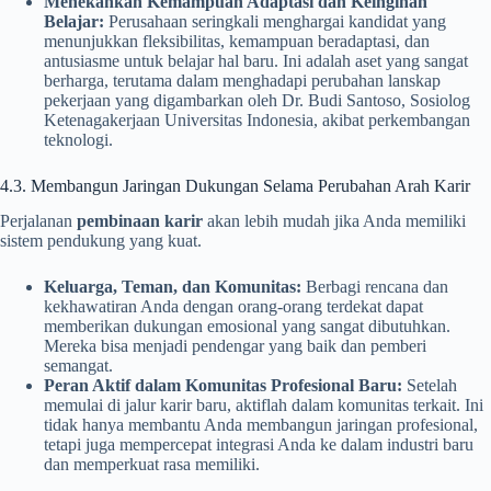
Menekankan Kemampuan Adaptasi dan Keinginan
Belajar:
Perusahaan seringkali menghargai kandidat yang
menunjukkan fleksibilitas, kemampuan beradaptasi, dan
antusiasme untuk belajar hal baru. Ini adalah aset yang sangat
berharga, terutama dalam menghadapi perubahan lanskap
pekerjaan yang digambarkan oleh Dr. Budi Santoso, Sosiolog
Ketenagakerjaan Universitas Indonesia, akibat perkembangan
teknologi.
4.3. Membangun Jaringan Dukungan Selama Perubahan Arah Karir
Perjalanan
pembinaan karir
akan lebih mudah jika Anda memiliki
sistem pendukung yang kuat.
Keluarga, Teman, dan Komunitas:
Berbagi rencana dan
kekhawatiran Anda dengan orang-orang terdekat dapat
memberikan dukungan emosional yang sangat dibutuhkan.
Mereka bisa menjadi pendengar yang baik dan pemberi
semangat.
Peran Aktif dalam Komunitas Profesional Baru:
Setelah
memulai di jalur karir baru, aktiflah dalam komunitas terkait. Ini
tidak hanya membantu Anda membangun jaringan profesional,
tetapi juga mempercepat integrasi Anda ke dalam industri baru
dan memperkuat rasa memiliki.