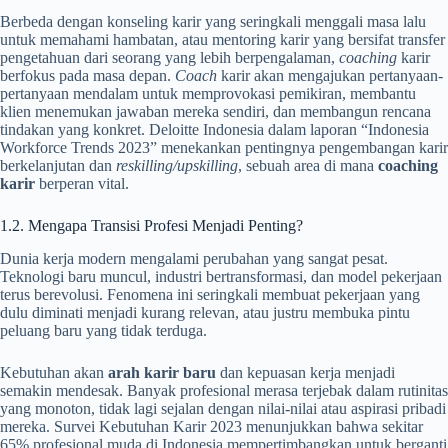
Berbeda dengan konseling karir yang seringkali menggali masa lalu
untuk memahami hambatan, atau mentoring karir yang bersifat transfer
pengetahuan dari seorang yang lebih berpengalaman,
coaching
karir
berfokus pada masa depan.
Coach
karir akan mengajukan pertanyaan-
pertanyaan mendalam untuk memprovokasi pemikiran, membantu
klien menemukan jawaban mereka sendiri, dan membangun rencana
tindakan yang konkret. Deloitte Indonesia dalam laporan “Indonesia
Workforce Trends 2023” menekankan pentingnya pengembangan karir
berkelanjutan dan
reskilling/upskilling
, sebuah area di mana
coaching
karir
berperan vital.
1.2. Mengapa Transisi Profesi Menjadi Penting?
Dunia kerja modern mengalami perubahan yang sangat pesat.
Teknologi baru muncul, industri bertransformasi, dan model pekerjaan
terus berevolusi. Fenomena ini seringkali membuat pekerjaan yang
dulu diminati menjadi kurang relevan, atau justru membuka pintu
peluang baru yang tidak terduga.
Kebutuhan akan
arah karir baru
dan kepuasan kerja menjadi
semakin mendesak. Banyak profesional merasa terjebak dalam rutinitas
yang monoton, tidak lagi sejalan dengan nilai-nilai atau aspirasi pribadi
mereka. Survei Kebutuhan Karir 2023 menunjukkan bahwa sekitar
65% profesional muda di Indonesia mempertimbangkan untuk berganti