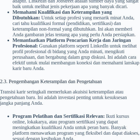
adaptif. LinkedIn dan Jobstreet adalah sumber daya yang sangat
baik untuk melihat jenis pekerjaan apa yang banyak dicari.
Memahami Kualifikasi dan Keterampilan yang
Dibutuhkan:
Untuk setiap profesi yang menarik minat Anda,
cari tahu kualifikasi formal (pendidikan, sertifikasi) dan
keterampilan non-formal yang dibutuhkan. Ini akan memberi
Anda gambaran jelas tentang apa yang perlu Anda persiapkan.
Memanfaatkan Platform Pencarian Kerja dan Jaringan
Profesional:
Gunakan platform seperti LinkedIn untuk melihat
profil profesional di bidang yang Anda minati, mengikuti
perusahaan, dan bergabung dalam grup diskusi. Ini adalah cara
efektif untuk mulai membangun koneksi dan memahami lanskap
karir baru Anda.
2.3. Pengembangan Keterampilan dan Pengetahuan
Transisi karir seringkali memerlukan akuisisi keterampilan atau
pengetahuan baru. Ini adalah investasi penting untuk kesuksesan
jangka panjang Anda.
Program Pelatihan dan Sertifikasi Relevan:
Ikuti kursus
online, lokakarya, atau program sertifikasi yang dapat
meningkatkan kualifikasi Anda untuk peran baru. Banyak
platform menawarkan program yang fleksibel dan dapat diakses,
sesuai dengan kesibukan Anda.