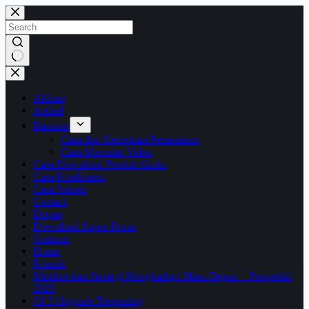
Skip
to
content
No
results
Afiliasi
Artikel
Bantuan
Cara dan Ketentuan Pemesanan
Cara Memutar Video
Cara Download Produk Gratis
Cara Konfirmasi
Cara Sukses
Contact
Depan
Download Super Focus
Gratisan
Home
Kontak
Mindset dan Strategi Menghadapi Masa Depan – Perspektif
2025
OI 3 Upgrade Terpenting