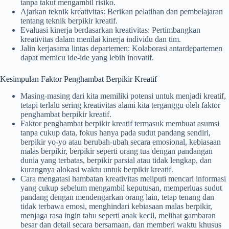
tanpa takut mengambil risiko.
Ajarkan teknik kreativitas: Berikan pelatihan dan pembelajaran
tentang teknik berpikir kreatif.
Evaluasi kinerja berdasarkan kreativitas: Pertimbangkan
kreativitas dalam menilai kinerja individu dan tim.
Jalin kerjasama lintas departemen: Kolaborasi antardepartemen
dapat memicu ide-ide yang lebih inovatif.
Kesimpulan Faktor Penghambat Berpikir Kreatif
Masing-masing dari kita memiliki potensi untuk menjadi kreatif,
tetapi terlalu sering kreativitas alami kita terganggu oleh faktor
penghambat berpikir kreatif.
Faktor penghambat berpikir kreatif termasuk membuat asumsi
tanpa cukup data, fokus hanya pada sudut pandang sendiri,
berpikir yo-yo atau berubah-ubah secara emosional, kebiasaan
malas berpikir, berpikir seperti orang tua dengan pandangan
dunia yang terbatas, berpikir parsial atau tidak lengkap, dan
kurangnya alokasi waktu untuk berpikir kreatif.
Cara mengatasi hambatan kreativitas meliputi mencari informasi
yang cukup sebelum mengambil keputusan, memperluas sudut
pandang dengan mendengarkan orang lain, tetap tenang dan
tidak terbawa emosi, menghindari kebiasaan malas berpikir,
menjaga rasa ingin tahu seperti anak kecil, melihat gambaran
besar dan detail secara bersamaan, dan memberi waktu khusus