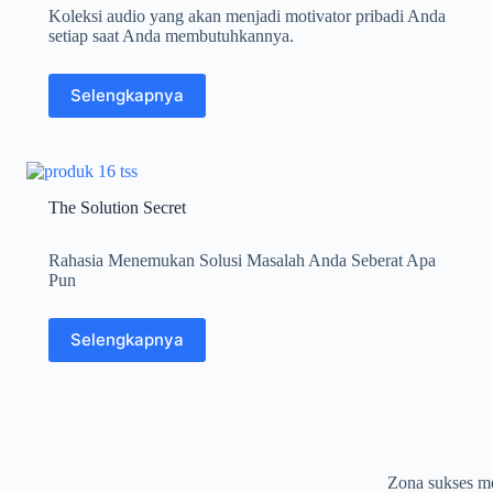
Koleksi audio yang akan menjadi motivator pribadi Anda
setiap saat Anda membutuhkannya.
Selengkapnya
The Solution Secret
Rahasia Menemukan Solusi Masalah Anda Seberat Apa
Pun
Selengkapnya
Zona sukses me