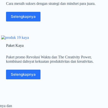
Cara meraih sukses dengan strategi dan mindset para juara.
Selengkapnya
Paket Kaya
Paket promo Revolusi Waktu dan The Creativity Power,
kombinasi dahsyat kekuatan produktivitas dan kreativitas.
Selengkapnya
pnya dan