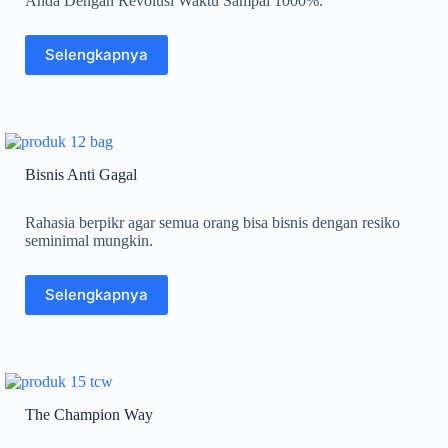
Anda Dengan Revolusi Waktu Sampai 1000%.
Selengkapnya
Bisnis Anti Gagal
Rahasia berpikr agar semua orang bisa bisnis dengan resiko
seminimal mungkin.
Selengkapnya
The Champion Way