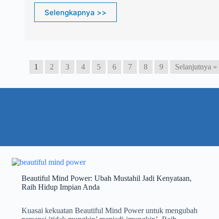
Selengkapnya >>
1
2
3
4
5
6
7
8
9
Selanjutnya »
Beautiful Mind Power: Ubah Mustahil Jadi Kenyataan,
Raih Hidup Impian Anda
Kuasai kekuatan Beautiful Mind Power untuk mengubah