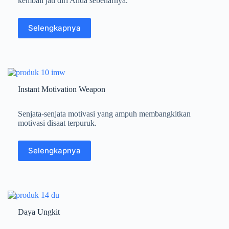
kembali jati diri Anda sebenarnya.
Selengkapnya
Instant Motivation Weapon
Senjata-senjata motivasi yang ampuh membangkitkan
motivasi disaat terpuruk.
Selengkapnya
Daya Ungkit