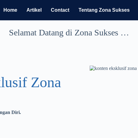
Home
Artikel
Contact
Tentang Zona Sukses
Selamat Datang di Zona Sukses …
lusif Zona
ngan Diri.