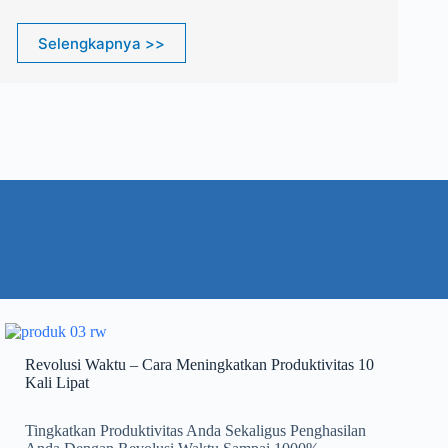
Selengkapnya >>
Revolusi Waktu – Cara Meningkatkan Produktivitas 10
Kali Lipat
Tingkatkan Produktivitas Anda Sekaligus Penghasilan