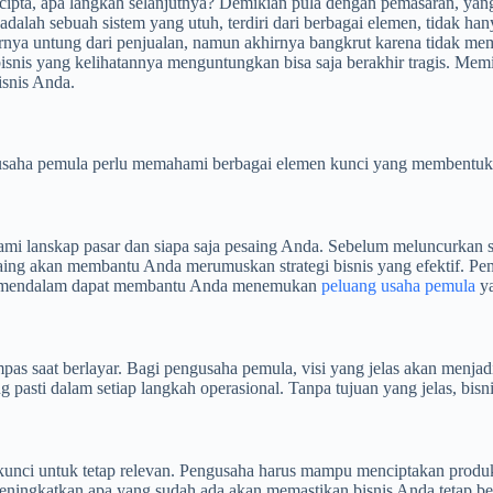
cipta, apa langkah selanjutnya? Demikian pula dengan pemasaran, yang 
dalah sebuah sistem yang utuh, terdiri dari berbagai elemen, tidak han
enarnya untung dari penjualan, namun akhirnya bangkrut karena tida
 bisnis yang kelihatannya menguntungkan bisa saja berakhir tragis. M
isnis Anda.
ha pemula perlu memahami berbagai elemen kunci yang membentuk kes
mi lanskap pasar dan siapa saja pesaing Anda. Sebelum meluncurkan s
esaing akan membantu Anda merumuskan strategi bisnis yang efektif. P
yang mendalam dapat membantu Anda menemukan
peluang usaha pemula
ya
kompas saat berlayar. Bagi pengusaha pemula, visi yang jelas akan men
pasti dalam setiap langkah operasional. Tanpa tujuan yang jelas, bisni
h kunci untuk tetap relevan. Pengusaha harus mampu menciptakan produ
ngkatkan apa yang sudah ada akan memastikan bisnis Anda tetap bersai