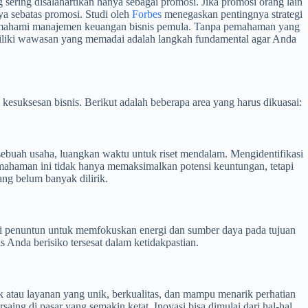
sering disalahartikan hanya sebagai promosi. Jika promosi orang lain
ya sebatas promosi. Studi oleh
Forbes
menegaskan pentingnya strategi
k memahami manajemen keuangan bisnis pemula. Tanpa pemahaman yang
emiliki wawasan yang memadai adalah langkah fundamental agar Anda
uksesan bisnis. Berikut adalah beberapa area yang harus dikuasai:
ebuah usaha, luangkan waktu untuk riset mendalam. Mengidentifikasi
emahaman ini tidak hanya memaksimalkan potensi keuntungan, tetapi
ng belum banyak dilirik.
jadi penuntun untuk memfokuskan energi dan sumber daya pada tujuan
s Anda berisiko tersesat dalam ketidakpastian.
k atau layanan yang unik, berkualitas, dan mampu menarik perhatian
ng di pasar yang semakin ketat. Inovasi bisa dimulai dari hal-hal