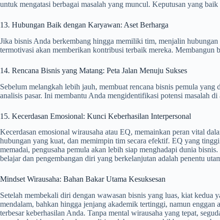
untuk mengatasi berbagai masalah yang muncul. Keputusan yang baik ak
13. Hubungan Baik dengan Karyawan: Aset Berharga
Jika bisnis Anda berkembang hingga memiliki tim, menjalin hubungan 
termotivasi akan memberikan kontribusi terbaik mereka. Membangun b
14. Rencana Bisnis yang Matang: Peta Jalan Menuju Sukses
Sebelum melangkah lebih jauh, membuat rencana bisnis pemula yang det
analisis pasar. Ini membantu Anda mengidentifikasi potensi masalah 
15. Kecerdasan Emosional: Kunci Keberhasilan Interpersonal
Kecerdasan emosional wirausaha atau EQ, memainkan peran vital dal
hubungan yang kuat, dan memimpin tim secara efektif. EQ yang ting
memadai, pengusaha pemula akan lebih siap menghadapi dunia bisnis. N
belajar dan pengembangan diri yang berkelanjutan adalah penentu utam
Mindset Wirausaha: Bahan Bakar Utama Kesuksesan
Setelah membekali diri dengan wawasan bisnis yang luas, kiat kedua 
mendalam, bahkan hingga jenjang akademik tertinggi, namun enggan at
terbesar keberhasilan Anda. Tanpa mental wirausaha yang tepat, segud