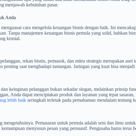
ang menjawab kebutuhan pasar.
tuk Anda
 menguasai cara mengelola keuangan bisnis dengan baik. Ini mencaku
gkan. Tanpa manajemen keuangan bisnis pemula yang solid, bahkan bis
ng krusial.
elanggan, rekan bisnis, pemasok, dan mitra strategis merupakan aset 
n penting saat menghadapi tantangan. Jaringan yang kuat bisa menjadi 
an keinginan pelanggan bukan sekadar slogan, melainkan prinsip fun
ggan, Anda dapat menciptakan produk dan layanan yang tepat sasaran
ang lebih baik
seringkali terletak pada pemahaman mendalam tentang k
yang mengetahuinya. Pemasaran untuk pemula adalah seni dan ilmu unt
rta kemampuan menyusun pesan yang persuasif. Pengusaha harus terus be