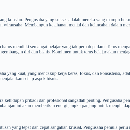
 yang konstan. Pengusaha yang sukses adalah mereka yang mampu berad
lanan wirausaha. Membangun ketahanan mental dan kelincahan dalam me
a harus memiliki semangat belajar yang tak pernah padam. Terus menga
ngembangan diri dan bisnis. Komitmen untuk terus belajar akan menjaga
aha yang kuat, yang mencakup kerja keras, fokus, dan konsistensi, adal
 menjalankan setiap aspek bisnis.
ra kehidupan pribadi dan profesional sangatlah penting. Pengusaha pemu
mbangan ini akan memberikan energi jangka panjang untuk menghadapi 
usan yang tepat dan cepat sangatlah krusial. Pengusaha pemula perlu