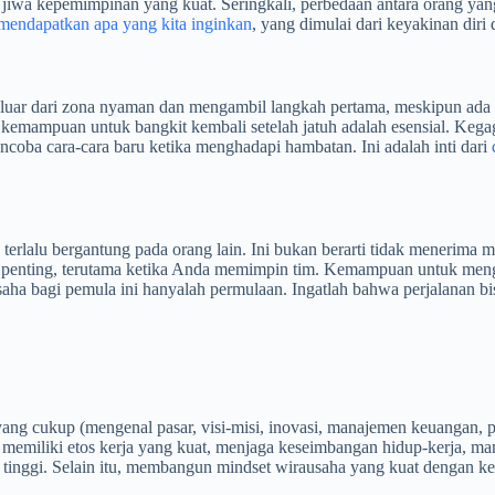
iwa kepemimpinan yang kuat. Seringkali, perbedaan antara orang yang
mendapatkan apa yang kita inginkan
, yang dimulai dari keyakinan diri
luar dari zona nyaman dan mengambil langkah pertama, meskipun ada p
u, kemampuan untuk bangkit kembali setelah jatuh adalah esensial. Keg
coba cara-cara baru ketika menghadapi hambatan. Ini adalah inti dari
lalu bergantung pada orang lain. Ini bukan berarti tidak menerima ma
at penting, terutama ketika Anda memimpin tim. Kemampuan untuk meng
a bagi pemula ini hanyalah permulaan. Ingatlah bahwa perjalanan bisni
ang cukup (mengenal pasar, visi-misi, inovasi, manajemen keuangan, p
 memiliki etos kerja yang kuat, menjaga keseimbangan hidup-kerja, 
g tinggi. Selain itu, membangun mindset wirausaha yang kuat dengan 