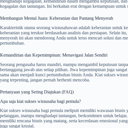
menghadapi kegagalan, kemandirian dalam mengambil keputusan, dan j
kegagalan dan tantangan. Ini berkaitan erat dengan kemampuan untuk
Membangun Mental Juara: Keberanian dan Pantang Menyerah
Karakteristik utama seorang wirausahawan adalah keberanian untuk ke
keberanian yang terukur berdasarkan analisis dan persiapan. Selain it
menyerah ini akan mendorong Anda untuk terus mencari solusi dan men
pertumbuhan.
Kemandirian dan Kepemimpinan: Menavigasi Jalan Sendiri
Seorang pengusaha harus mandiri, mampu mengambil keputusan tanpa ter
bertanggung jawab atas setiap pilihan. Jiwa kepemimpinan juga sang
sama akan menjadi kunci pertumbuhan bisnis Anda. Kiat sukses wirausah
yang terpenting, jangan pernah berhenti mencoba.
Pertanyaan yang Sering Diajukan (FAQ)
Apa saja kiat sukses wirausaha bagi pemula?
Kiat sukses wirausaha bagi pemula meliputi memiliki wawasan bisnis y
pelanggan, mampu menghadapi tantangan, berkomitmen untuk belajar,
memiliki rencana bisnis yang matang, serta kecerdasan emosional yan
juga sangat krusial.