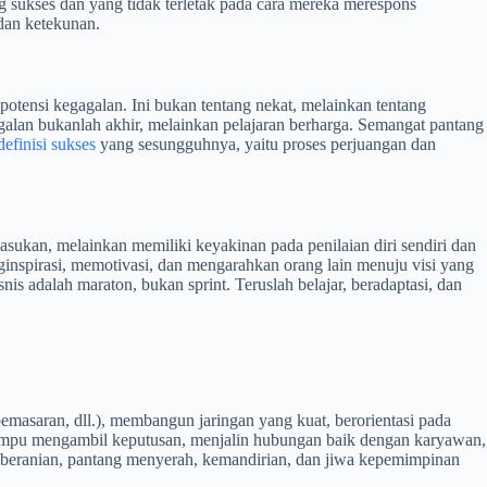
 sukses dan yang tidak terletak pada cara mereka merespons
 dan ketekunan.
otensi kegagalan. Ini bukan tentang nekat, melainkan tentang
agalan bukanlah akhir, melainkan pelajaran berharga. Semangat pantang
definisi sukses
yang sesungguhnya, yaitu proses perjuangan dan
sukan, melainkan memiliki keyakinan pada penilaian diri sendiri dan
inspirasi, memotivasi, dan mengarahkan orang lain menuju visi yang
s adalah maraton, bukan sprint. Teruslah belajar, beradaptasi, dan
emasaran, dll.), membangun jaringan yang kuat, berorientasi pada
mampu mengambil keputusan, menjalin hubungan baik dengan karyawan,
keberanian, pantang menyerah, kemandirian, dan jiwa kepemimpinan