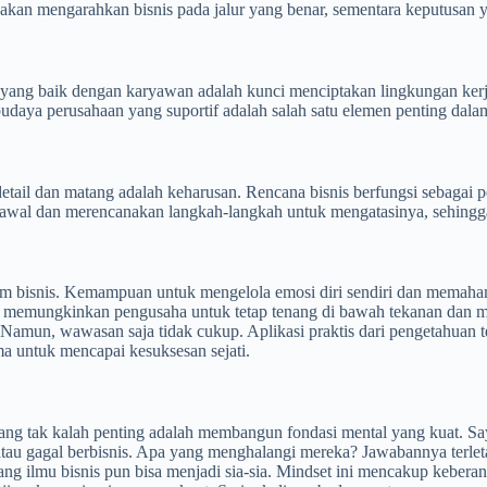
an mengarahkan bisnis pada jalur yang benar, sementara keputusan yan
yang baik dengan karyawan adalah kunci menciptakan lingkungan kerja
udaya perusahaan yang suportif adalah salah satu elemen penting dal
ail dan matang adalah keharusan. Rencana bisnis berfungsi sebagai pe
di awal dan merencanakan langkah-langkah untuk mengatasinya, sehing
am bisnis. Kemampuan untuk mengelola emosi diri sendiri dan memah
gi memungkinkan pengusaha untuk tetap tenang di bawah tekanan dan
amun, wawasan saja tidak cukup. Aplikasi praktis dari pengetahuan te
a untuk mencapai kesuksesan sejati.
yang tak kalah penting adalah membangun fondasi mental yang kuat. Sa
au gagal berbisnis. Apa yang menghalangi mereka? Jawabannya terletak
ang ilmu bisnis pun bisa menjadi sia-sia. Mindset ini mencakup keber