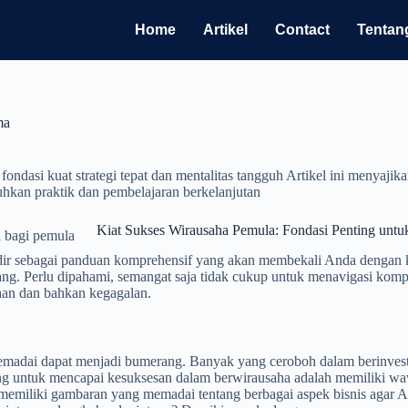
Home
Artikel
Contact
Tentan
ma
ondasi kuat strategi tepat dan mentalitas tangguh Artikel ini menyajik
hkan praktik dan pembelajaran berkelanjutan
Kiat Sukses Wirausaha Pemula: Fondasi Penting untu
 hadir sebagai panduan komprehensif yang akan membekali Anda dengan
ng. Perlu dipahami, semangat saja tidak cukup untuk menavigasi komple
aan dan bahkan kegagalan.
dai dapat menjadi bumerang. Banyak yang ceroboh dalam berinvestasi
ng untuk mencapai kesuksesan dalam berwirausaha adalah memiliki waw
an memiliki gambaran yang memadai tentang berbagai aspek bisnis aga