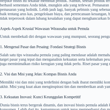
berpikir bisnis itu sekadar membuat produk. Namun, setelah produk ter
berhasil sementara Anda tidak, mungkin ada yang terlewat. Pemasaran a
pemasaran yang holistik. Lebih jauh lagi, banyak pebisnis yang seb
baik tentang arus kas, pengelolaan biaya, dan perencanaan keuangan,
tidak terperosok dalam lubang kesalahan yang dapat menghancurkan b
Aspek-Aspek Krusial Wawasan Wirausaha untuk Pemula
Untuk membekali diri dengan wawasan yang mumpuni, seorang pengusa
1. Mengenal Pasar dan Pesaing: Fondasi Strategi Bisnis
Salah satu tips wirausaha pemula yang paling mendasar adalah memaha
target pasar yang tepat dan menganalisis kekuatan serta kelemahan p
juga meminimalkan risiko kerugian yang tidak perlu. Riset pasar 
2. Visi dan Misi yang Jelas: Kompas Bisnis Anda
Memiliki visi dan misi yang terdefinisi dengan baik ibarat memiliki 
akhir. Misi yang kuat akan menginspirasi tim dan memberikan arah yang 
3. Kekuatan Inovasi: Kunci Keunggulan Kompetitif
Dunia bisnis terus bergerak dinamis, dan inovasi bisnis pemula adala
konsumen. Lebih dari itu, kemampuan untuk terus memperbarui dan meni