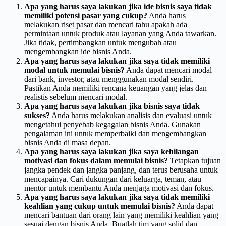
Apa yang harus saya lakukan jika ide bisnis saya tidak
memiliki potensi pasar yang cukup?
Anda harus
melakukan riset pasar dan mencari tahu apakah ada
permintaan untuk produk atau layanan yang Anda tawarkan.
Jika tidak, pertimbangkan untuk mengubah atau
mengembangkan ide bisnis Anda.
Apa yang harus saya lakukan jika saya tidak memiliki
modal untuk memulai bisnis?
Anda dapat mencari modal
dari bank, investor, atau menggunakan modal sendiri.
Pastikan Anda memiliki rencana keuangan yang jelas dan
realistis sebelum mencari modal.
Apa yang harus saya lakukan jika bisnis saya tidak
sukses?
Anda harus melakukan analisis dan evaluasi untuk
mengetahui penyebab kegagalan bisnis Anda. Gunakan
pengalaman ini untuk memperbaiki dan mengembangkan
bisnis Anda di masa depan.
Apa yang harus saya lakukan jika saya kehilangan
motivasi dan fokus dalam memulai bisnis?
Tetapkan tujuan
jangka pendek dan jangka panjang, dan terus berusaha untuk
mencapainya. Cari dukungan dari keluarga, teman, atau
mentor untuk membantu Anda menjaga motivasi dan fokus.
Apa yang harus saya lakukan jika saya tidak memiliki
keahlian yang cukup untuk memulai bisnis?
Anda dapat
mencari bantuan dari orang lain yang memiliki keahlian yang
sesuai dengan bisnis Anda. Buatlah tim yang solid dan