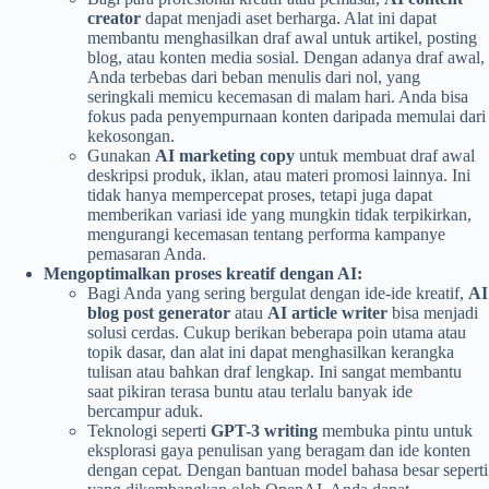
creator
dapat menjadi aset berharga. Alat ini dapat
membantu menghasilkan draf awal untuk artikel, posting
blog, atau konten media sosial. Dengan adanya draf awal,
Anda terbebas dari beban menulis dari nol, yang
seringkali memicu kecemasan di malam hari. Anda bisa
fokus pada penyempurnaan konten daripada memulai dari
kekosongan.
Gunakan
AI marketing copy
untuk membuat draf awal
deskripsi produk, iklan, atau materi promosi lainnya. Ini
tidak hanya mempercepat proses, tetapi juga dapat
memberikan variasi ide yang mungkin tidak terpikirkan,
mengurangi kecemasan tentang performa kampanye
pemasaran Anda.
Mengoptimalkan proses kreatif dengan AI:
Bagi Anda yang sering bergulat dengan ide-ide kreatif,
AI
blog post generator
atau
AI article writer
bisa menjadi
solusi cerdas. Cukup berikan beberapa poin utama atau
topik dasar, dan alat ini dapat menghasilkan kerangka
tulisan atau bahkan draf lengkap. Ini sangat membantu
saat pikiran terasa buntu atau terlalu banyak ide
bercampur aduk.
Teknologi seperti
GPT-3 writing
membuka pintu untuk
eksplorasi gaya penulisan yang beragam dan ide konten
dengan cepat. Dengan bantuan model bahasa besar seperti