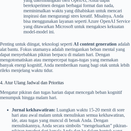
yang dikembangkan oleh OpenAI, Anda dapat
bereksperimen dengan berbagai format dan nada,
meminimalkan waktu yang dihabiskan untuk mencari
inspirasi dan mengurangi stres kreatif. Misalnya, Anda
bisa menggunakan layanan seperti Azure OpenAI Service
yang ditawarkan Microsoft untuk mengakses kekuatan
model-model ini.
Penting untuk diingat, teknologi seperti
AI content generation
adalah
alat bantu. Fokus utamanya adalah meringankan beban mental yang
dapat menyebabkan pikiran berpacu di malam hari. Dengan
mengotomatiskan atau mempercepat tugas-tugas yang memakan
banyak energi kognitif, Anda memberikan ruang bagi otak untuk lebih
rileks menjelang waktu tidur.
4. Atur Ulang Jadwal dan Prioritas
Mengatur pikiran dan tugas harian dapat mencegah beban kognitif
menumpuk hingga malam hari.
Jurnal kekhawatiran:
Luangkan waktu 15-20 menit di sore
hari atau awal malam untuk menuliskan semua kekhawatiran,
ide, atau tugas yang muncul di benak Anda. Dengan
menuliskannya, Anda secara simbolis “mengeluarkan” pikiran-
pikiran tersebut dari kepala Anda dan ke dalam bentuk yang