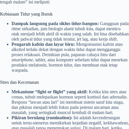
tengah malam” ini meliputi:
Kebiasaan Tidur yang Buruk
Dampak langsung pada siklus tidur-bangun:
Gangguan pada
ritme sirkadian, jam biologis alami tubuh kita, dapat memicu
otak menjadi lebih aktif di waktu yang salah. Ini bisa disebabkan
oleh jadwal tidur yang tidak teratur, jet lag, atau kerja shift.
Pengaruh kafein dan layar biru:
Mengonsumsi kafein atau
alkohol terlalu dekat dengan waktu tidur dapat mengganggu
proses relaksasi. Demikian pula, paparan cahaya biru dari
smartphone
, tablet, atau komputer sebelum tidur dapat menekan
produksi melatonin, hormon tidur, dan membuat otak tetap
waspada.
Stres dan Kecemasan
Mekanisme “fight or flight” yang aktif:
Ketika kita stres atau
cemas, tubuh melepaskan hormon seperti kortisol dan adrenalin.
Respons “lawan atau lari” ini membuat sistem saraf kita siaga,
dan pikiran menjadi lebih fokus pada potensi ancaman atau
masalah, yang seringkali muncul kembali di malam hari.
Pikiran berulang (rumination):
Ini adalah kecenderungan
untuk terus-menerus memikirkan kejadian negatif, kekhawatiran,
atau masalah tanpa menemukan solusi. Di malam hari, ketika