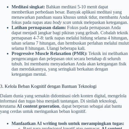
Meditasi singkat:
Bahkan meditasi 5-10 menit dapat
memberikan perbedaan besar. Banyak aplikasi meditasi yang
menawarkan panduan suara khusus untuk tidur, membantu Anda
fokus pada napas atau
body scan
untuk melepaskan ketegangan.
Latihan pernapasan dalam:
Fokus pada pernapasan Anda
dapat menjadi jangkar bagi pikiran yang gelisah. Cobalah teknik
pernapasan 4-7-8: tarik napas melalui hidung selama 4 hitungan,
tahan selama 7 hitungan, dan hembuskan perlahan melalui mulut
selama 8 hitungan. Ulangi beberapa kali.
Progressive Muscle Relaxation (PMR):
Teknik ini melibatkan
pengencangan dan pelepasan otot secara bertahap di seluruh
tubuh. Ini membantu menyadarkan Anda akan ketegangan fisik
dan meredakannya, yang seringkali berkaitan dengan
ketegangan mental.
3. Kelola Beban Kognitif dengan Bantuan Teknologi
Dalam dunia yang semakin didominasi oleh konten digital, mengelola
informasi dan tugas bisa menjadi tantangan. Di sinilah teknologi,
terutama
AI content generation
, dapat berperan sebagai alat bantu
yang cerdas untuk meringankan beban kognitif.
Manfaatkan AI writing tools untuk merampingkan tugas:
Bagi para profesional kreatif atau pemasar,
AI content