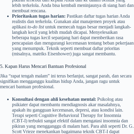
lebih terkelola. Anda bisa kembali meninjaunya di siang hari dan
membuat rencana.
Prioritaskan tugas harian:
Pastikan daftar tugas harian Anda
realistis dan terkelola. Gunakan alat manajemen proyek atau
aplikasi
to-do list
untuk memecah tugas besar menjadi langkah-
langkah kecil yang lebih mudah dicapai. Menyelesaikan
beberapa tugas kecil sepanjang hari dapat memberikan rasa
pencapaian dan mengurangi kecemasan tentang beban pekerjaan
yang menumpuk. Teknik seperti membuat daftar prioritas
(misalnya, matriks Eisenhower) juga sangat membantu.
5. Kapan Harus Mencari Bantuan Profesional
Jika “rapat tengah malam” ini terus berlanjut, sangat parah, dan secara
signifikan mengganggu kualitas hidup Anda, jangan ragu untuk
mencari bantuan profesional.
Konsultasi dengan ahli kesehatan mental:
Psikolog atau
psikiater dapat membantu mendiagnosis akar masalahnya,
apakah itu gangguan kecemasan, depresi, atau kondisi lain.
Terapi seperti Cognitive Behavioral Therapy for Insomnia
(CBT-I) terbukti sangat efektif dalam mengatasi insomnia dan
pikiran yang mengganggu di malam hari. Para ahli seperti Dr. G.
Scott Vrieze menekankan bagaimana teknik CBT-I dapat