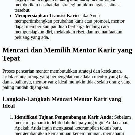
memberikan nasihat dan strategi untuk mengatasi situasi
tersebut.
Mempersiapkan Transisi Karir:
Jika Anda
mempertimbangkan perubahan karir atau promosi, mentor
dapat memberikan panduan berharga tentang cara
mempersiapkan diri, melakukan riset, dan memanfaatkan
peluang yang ada.
Mencari dan Memilih
Mentor Karir
yang
Tepat
Proses pencarian mentor membutuhkan strategi dan ketekunan.
Tidak semua orang yang berpengalaman adalah mentor yang baik,
dan sebaliknya, mentor yang ideal mungkin tidak selalu orang yang
paling mudah dijangkau.
Langkah-Langkah
Mencari Mentor Karir
yang
Ideal
Identifikasi Tujuan Pengembangan Karir Anda:
Sebelum
mencari, pahami terlebih dahulu apa yang ingin Anda capai.
Apakah Anda ingin menguasai keterampilan teknis baru,
mengembangkan kemampuan kepemimpinan, memahami