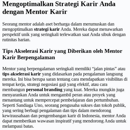
Mengoptimalkan
Strategi Karir
Anda
dengan
Mentor Karir
Seorang mentor adalah aset berharga dalam merumuskan dan
mengoptimalkan
strategi karir
Anda. Mereka dapat menawarkan
perspektif unik yang seringkali terlewatkan saat Anda sibuk dengan
rutinitas harian.
Tips Akselerasi Karir
yang Diberikan oleh
Mentor
Karir Berpengalaman
Mentor yang berpengalaman seringkali memiliki “jalan pintas” atau
tips akselerasi karir
yang didasarkan pada pengalaman langsung
mereka. Ini bisa berupa saran tentang cara mendapatkan visibilitas di
tempat kerja, strategi negosiasi gaji yang efektif, atau cara
membangun
personal branding
yang kuat. Mereka mungkin juga
menyarankan Anda untuk mengambil peran atau proyek yang
menantang untuk mempercepat pembelajaran dan pertumbuhan.
Seperti Sandiaga Uno, seorang pengusaha sukses dan tokoh publik,
yang sering berbagi pengalaman dan tips dalam mendorong
kewirausahaan dan pengembangan karir di Indonesia, mentor Anda
dapat memberikan wawasan inspiratif yang mendorong Anda untuk
melampaui batas.