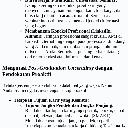
Bursa Kerja, Pusat Karir Universitas, Seminar:
Kampus seringkali memiliki pusat karir yang
menyediakan layanan bimbingan karir, lokakarya, dan
bursa kerja. Ikutilah acara-acara ini. Seminar atau
webinar industri juga bisa menjadi jendela informasi
yang bagus.
Membangun Koneksi Profesional (LinkedIn,
Alumni):
Jaringan profesional sangat krusial. Aktif di
LinkedIn, terhubung dengan para profesional di bidang
yang Anda minati, dan manfaatkan jaringan alumni
universitas Anda. Seringkali, peluang terbaik datang
dari rekomendasi atau informasi dari kenalan.
Mengatasi
Post-Graduation Uncertainty
dengan
Pendekatan Proaktif
Ketidakpastian pasca kelulusan adalah hal yang wajar. Namun,
Anda bisa mengatasinya dengan sikap proaktif:
Tetapkan Tujuan Karir yang Realistis:
Tujuan Jangka Pendek dan Jangka Panjang:
Buatlah daftar tujuan karir yang spesifik, terukur, dapat
dicapai, relevan, dan berbatas waktu (SMART).
Mulailah dengan tujuan jangka pendek, seperti
“mendapatkan pengalaman kerja di bidang X selama 1-