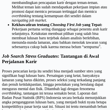
membandingkan pencapaian karir dengan teman-teman.
Melihat teman lain sudah mendapatkan pekerjaan impian atau
promosi dapat memicu perasaan tertinggal dan memicu
overthinking
tentang kemampuan diri sendiri dalam
navigating job market
.
Kekhawatiran tentang
Choosing First Job
yang Tepat:
Pekerjaan pertama sering dianggap sebagai penentu arah karir
selanjutnya. Ketakutan membuat pilihan yang salah bisa
membuat lulusan baru terjebak dalam analisis berlebihan,
menunda-nunda lamaran, atau bahkan menolak tawaran yang
sebenarnya cukup baik karena merasa belum “sempurna”.
Job Search Stress Graduates
: Tantangan di Awal
Perjalanan Karir
Proses pencarian kerja itu sendiri bisa menjadi sumber stres yang
signifikan bagi lulusan baru. Persaingan yang ketat, banyaknya
lamaran yang harus dikirim, proses seleksi yang terkadang panjang
dan penuh ketidakpastian, hingga penolakan yang berulang dapat
menguras mental dan fisik. Ditambah lagi dengan fenomena
overthinking
, tantangan ini terasa semakin berat. Laporan dari
Badan Pusat Statistik (BPS) Indonesia secara berkala menunjukkan
angka pengangguran lulusan baru, yang menjadi bukti nyata betapa
kompetitifnya pasar kerja saat ini. Situasi ini tentu menambah beban