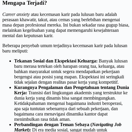
Mengapa Terjadi?
Career anxiety
atau kecemasan karir pada lulusan baru adalah
perasaan khawatir, takut, atau cemas yang berlebihan mengenai
masa depan profesional mereka. Ini bukan sekadar rasa gugup biasa,
melainkan kegelisahan yang dapat memengaruhi kesejahteraan
mental dan keputusan karir.
Beberapa penyebab umum terjadinya kecemasan karir pada lulusan
baru meliputi:
Tekanan Sosial dan Ekspektasi Keluarga:
Banyak lulusan
baru merasa tertekan oleh harapan orang tua, keluarga, atau
bahkan masyarakat untuk segera mendapatkan pekerjaan
bergengsi atau posisi yang mapan. Ekspektasi ini seringkali
tidak sejalan dengan realitas pasar kerja yang kompetitif.
Kurangnya Pengalaman dan Pengetahuan tentang Dunia
Kerja:
Transisi dari lingkungan akademis yang terstruktur ke
dunia kerja yang dinamis bisa sangat membingungkan.
Ketidakpahaman mengenai bagaimana industri beroperasi,
apa saja tuntutan sebenarnya dari sebuah pekerjaan, dan
bagaimana cara menavigasi dinamika kantor dapat
menimbulkan rasa tidak aman.
Perbandingan dengan Teman Sebaya (
Navigating Job
Market
):
Di era media sosial, sangat mudah untuk