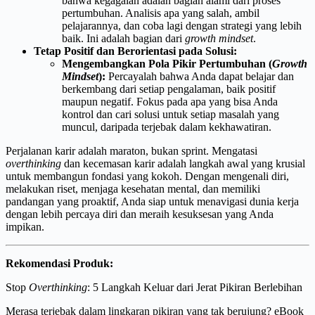
bahwa kegagalan adalah bagian alami dari proses
pertumbuhan. Analisis apa yang salah, ambil
pelajarannya, dan coba lagi dengan strategi yang lebih
baik. Ini adalah bagian dari
growth mindset
.
Tetap Positif dan Berorientasi pada Solusi:
Mengembangkan Pola Pikir Pertumbuhan (
Growth
Mindset
):
Percayalah bahwa Anda dapat belajar dan
berkembang dari setiap pengalaman, baik positif
maupun negatif. Fokus pada apa yang bisa Anda
kontrol dan cari solusi untuk setiap masalah yang
muncul, daripada terjebak dalam kekhawatiran.
Perjalanan karir adalah maraton, bukan sprint. Mengatasi
overthinking
dan kecemasan karir adalah langkah awal yang krusial
untuk membangun fondasi yang kokoh. Dengan mengenali diri,
melakukan riset, menjaga kesehatan mental, dan memiliki
pandangan yang proaktif, Anda siap untuk menavigasi dunia kerja
dengan lebih percaya diri dan meraih kesuksesan yang Anda
impikan.
Rekomendasi Produk:
Stop
Overthinking
: 5 Langkah Keluar dari Jerat Pikiran Berlebihan
Merasa terjebak dalam lingkaran pikiran yang tak berujung? eBook