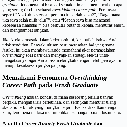
graduate
, fenomena ini bisa jadi semakin intens, memunculkan apa
yang sering disebut sebagai
overthinking career path
. Pertanyaan
seperti “Apakah pekerjaan pertama ini sudah tepat?”, “Bagaimana
jika saya salah pilih jalur?”, atau “Kapan saya bisa mencapai
kebebasan finansial?” bisa berputar-putar di kepala, menguras energi
dan menghambat langkah.
Jika Anda termasuk dalam kelompok ini, ketahuilah bahwa Anda
tidak sendirian. Banyak lulusan baru merasakan hal yang sama.
Artikel ini akan membawa Anda memahami akar permasalahan
overthinking
soal karir dan menyajikan strategi efektif untuk
mengatasinya, agar Anda bisa melangkah dengan lebih percaya diri
menuju kesuksesan jangka panjang.
Memahami Fenomena
Overthinking
Career Path
pada
Fresh Graduate
Overthinking
adalah kondisi di mana seseorang terlalu banyak
berpikir, menganalisis berlebihan, dan seringkali memutar ulang
skenario terburuk yang mungkin terjadi. Ketika dikaitkan dengan
karir, fenomena ini bisa melumpuhkan semangat para lulusan baru.
Apa Itu
Career Anxiety Fresh Graduate
dan