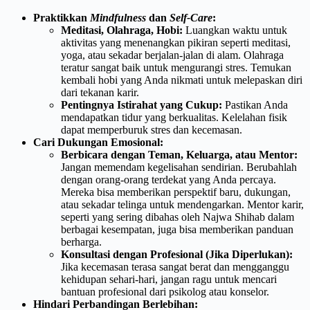
Praktikkan
Mindfulness
dan
Self-Care
:
Meditasi, Olahraga, Hobi:
Luangkan waktu untuk
aktivitas yang menenangkan pikiran seperti meditasi,
yoga, atau sekadar berjalan-jalan di alam. Olahraga
teratur sangat baik untuk mengurangi stres. Temukan
kembali hobi yang Anda nikmati untuk melepaskan diri
dari tekanan karir.
Pentingnya Istirahat yang Cukup:
Pastikan Anda
mendapatkan tidur yang berkualitas. Kelelahan fisik
dapat memperburuk stres dan kecemasan.
Cari Dukungan Emosional:
Berbicara dengan Teman, Keluarga, atau Mentor:
Jangan memendam kegelisahan sendirian. Berubahlah
dengan orang-orang terdekat yang Anda percaya.
Mereka bisa memberikan perspektif baru, dukungan,
atau sekadar telinga untuk mendengarkan. Mentor karir,
seperti yang sering dibahas oleh Najwa Shihab dalam
berbagai kesempatan, juga bisa memberikan panduan
berharga.
Konsultasi dengan Profesional (Jika Diperlukan):
Jika kecemasan terasa sangat berat dan mengganggu
kehidupan sehari-hari, jangan ragu untuk mencari
bantuan profesional dari psikolog atau konselor.
Hindari Perbandingan Berlebihan: