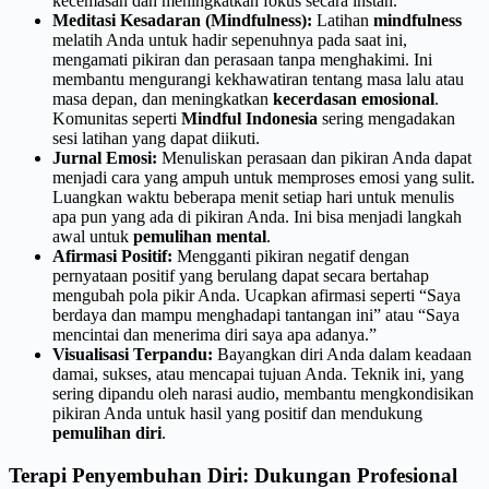
kecemasan dan meningkatkan fokus secara instan.
Meditasi Kesadaran (Mindfulness):
Latihan
mindfulness
melatih Anda untuk hadir sepenuhnya pada saat ini,
mengamati pikiran dan perasaan tanpa menghakimi. Ini
membantu mengurangi kekhawatiran tentang masa lalu atau
masa depan, dan meningkatkan
kecerdasan emosional
.
Komunitas seperti
Mindful Indonesia
sering mengadakan
sesi latihan yang dapat diikuti.
Jurnal Emosi:
Menuliskan perasaan dan pikiran Anda dapat
menjadi cara yang ampuh untuk memproses emosi yang sulit.
Luangkan waktu beberapa menit setiap hari untuk menulis
apa pun yang ada di pikiran Anda. Ini bisa menjadi langkah
awal untuk
pemulihan mental
.
Afirmasi Positif:
Mengganti pikiran negatif dengan
pernyataan positif yang berulang dapat secara bertahap
mengubah pola pikir Anda. Ucapkan afirmasi seperti “Saya
berdaya dan mampu menghadapi tantangan ini” atau “Saya
mencintai dan menerima diri saya apa adanya.”
Visualisasi Terpandu:
Bayangkan diri Anda dalam keadaan
damai, sukses, atau mencapai tujuan Anda. Teknik ini, yang
sering dipandu oleh narasi audio, membantu mengkondisikan
pikiran Anda untuk hasil yang positif dan mendukung
pemulihan diri
.
Terapi Penyembuhan Diri: Dukungan Profesional