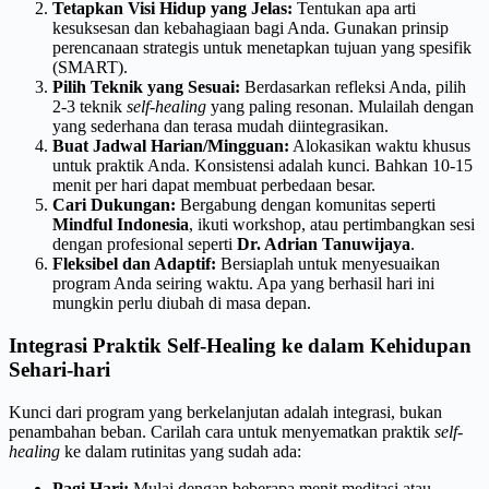
Tetapkan Visi Hidup yang Jelas:
Tentukan apa arti
kesuksesan dan kebahagiaan bagi Anda. Gunakan prinsip
perencanaan strategis untuk menetapkan tujuan yang spesifik
(SMART).
Pilih Teknik yang Sesuai:
Berdasarkan refleksi Anda, pilih
2-3 teknik
self-healing
yang paling resonan. Mulailah dengan
yang sederhana dan terasa mudah diintegrasikan.
Buat Jadwal Harian/Mingguan:
Alokasikan waktu khusus
untuk praktik Anda. Konsistensi adalah kunci. Bahkan 10-15
menit per hari dapat membuat perbedaan besar.
Cari Dukungan:
Bergabung dengan komunitas seperti
Mindful Indonesia
, ikuti workshop, atau pertimbangkan sesi
dengan profesional seperti
Dr. Adrian Tanuwijaya
.
Fleksibel dan Adaptif:
Bersiaplah untuk menyesuaikan
program Anda seiring waktu. Apa yang berhasil hari ini
mungkin perlu diubah di masa depan.
Integrasi Praktik Self-Healing ke dalam Kehidupan
Sehari-hari
Kunci dari program yang berkelanjutan adalah integrasi, bukan
penambahan beban. Carilah cara untuk menyematkan praktik
self-
healing
ke dalam rutinitas yang sudah ada:
Pagi Hari:
Mulai dengan beberapa menit meditasi atau