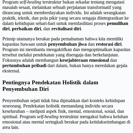
Program
self-healing
terstruktur bukan sekadar tentang mengatasi
masalah sesaat, melainkan sebuah perjalanan transformatif yang
dirancang untuk memberdayakan individu. Ini adalah serangkaian
praktik, teknik, dan pola pikir yang secara sengaja diintegrasikan ke
dalam kehidupan sehari-hari untuk memfasilitasi proses
pemulihan
diri
,
perbaikan diri
, dan
revitalisasi diri
.
Prinsip utamanya berakar pada pemahaman bahwa kita memiliki
kapasitas bawaan untuk
penyembuhan jiwa
dan
restorasi diri
.
Program ini membantu mengaktifkan dan mengoptimalkan kapasitas
tersebut melalui pendekatan yang disengaja dan berkelanjutan.
Fokusnya adalah membangun
kesejahteraan emosional
dan
pertumbuhan pribadi
dari dalam, bukan hanya meredakan gejala
eksternal.
Pentingnya Pendekatan Holistik dalam
Penyembuhan Diri
Penyembuhan sejati tidak bisa dipisahkan dari konteks kehidupan
seseorang. Pendekatan holistik memandang individu secara
keseluruhan – meliputi aspek fisik, mental, emosional, sosial, dan
spiritual. Program
self-healing
terstruktur mengakui bahwa keluhan
emosional atau mental seringkali berakar pada ketidakseimbangan di
area lain.