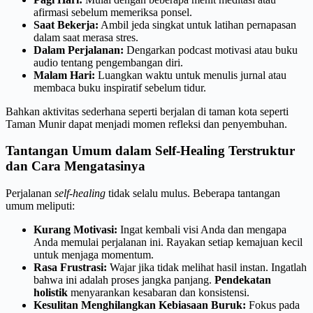
afirmasi sebelum memeriksa ponsel.
Saat Bekerja:
Ambil jeda singkat untuk latihan pernapasan
dalam saat merasa stres.
Dalam Perjalanan:
Dengarkan podcast motivasi atau buku
audio tentang pengembangan diri.
Malam Hari:
Luangkan waktu untuk menulis jurnal atau
membaca buku inspiratif sebelum tidur.
Bahkan aktivitas sederhana seperti berjalan di taman kota seperti
Taman Munir dapat menjadi momen refleksi dan penyembuhan.
Tantangan Umum dalam Self-Healing Terstruktur
dan Cara Mengatasinya
Perjalanan
self-healing
tidak selalu mulus. Beberapa tantangan
umum meliputi:
Kurang Motivasi:
Ingat kembali visi Anda dan mengapa
Anda memulai perjalanan ini. Rayakan setiap kemajuan kecil
untuk menjaga momentum.
Rasa Frustrasi:
Wajar jika tidak melihat hasil instan. Ingatlah
bahwa ini adalah proses jangka panjang.
Pendekatan
holistik
menyarankan kesabaran dan konsistensi.
Kesulitan Menghilangkan Kebiasaan Buruk:
Fokus pada