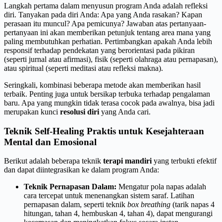
Langkah pertama dalam menyusun program Anda adalah refleksi
diri. Tanyakan pada diri Anda: Apa yang Anda rasakan? Kapan
perasaan itu muncul? Apa pemicunya? Jawaban atas pertanyaan-
pertanyaan ini akan memberikan petunjuk tentang area mana yang
paling membutuhkan perhatian. Pertimbangkan apakah Anda lebih
responsif terhadap pendekatan yang berorientasi pada pikiran
(seperti jurnal atau afirmasi), fisik (seperti olahraga atau pernapasan),
atau spiritual (seperti meditasi atau refleksi makna).
Seringkali, kombinasi beberapa metode akan memberikan hasil
terbaik. Penting juga untuk bersikap terbuka terhadap pengalaman
baru. Apa yang mungkin tidak terasa cocok pada awalnya, bisa jadi
merupakan kunci
resolusi diri
yang Anda cari.
Teknik Self-Healing Praktis untuk Kesejahteraan
Mental dan Emosional
Berikut adalah beberapa teknik
terapi mandiri
yang terbukti efektif
dan dapat diintegrasikan ke dalam program Anda:
Teknik Pernapasan Dalam:
Mengatur pola napas adalah
cara tercepat untuk menenangkan sistem saraf. Latihan
pernapasan dalam, seperti teknik
box breathing
(tarik napas 4
hitungan, tahan 4, hembuskan 4, tahan 4), dapat mengurangi