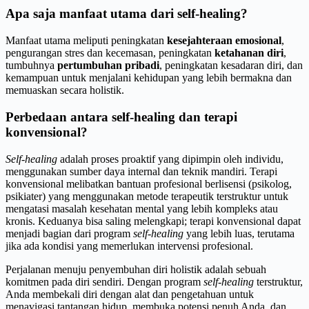
Apa saja manfaat utama dari self-healing?
Manfaat utama meliputi peningkatan
kesejahteraan emosional
,
pengurangan stres dan kecemasan, peningkatan
ketahanan diri
,
tumbuhnya
pertumbuhan pribadi
, peningkatan kesadaran diri, dan
kemampuan untuk menjalani kehidupan yang lebih bermakna dan
memuaskan secara holistik.
Perbedaan antara self-healing dan terapi
konvensional?
Self-healing
adalah proses proaktif yang dipimpin oleh individu,
menggunakan sumber daya internal dan teknik mandiri. Terapi
konvensional melibatkan bantuan profesional berlisensi (psikolog,
psikiater) yang menggunakan metode terapeutik terstruktur untuk
mengatasi masalah kesehatan mental yang lebih kompleks atau
kronis. Keduanya bisa saling melengkapi; terapi konvensional dapat
menjadi bagian dari program
self-healing
yang lebih luas, terutama
jika ada kondisi yang memerlukan intervensi profesional.
Perjalanan menuju penyembuhan diri holistik adalah sebuah
komitmen pada diri sendiri. Dengan program
self-healing
terstruktur,
Anda membekali diri dengan alat dan pengetahuan untuk
menavigasi tantangan hidup, membuka potensi penuh Anda, dan