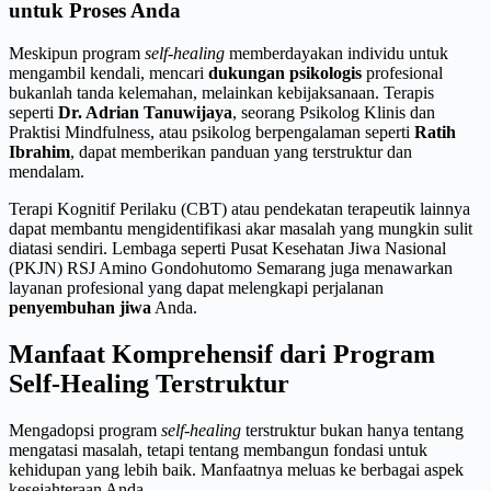
untuk Proses Anda
Meskipun program
self-healing
memberdayakan individu untuk
mengambil kendali, mencari
dukungan psikologis
profesional
bukanlah tanda kelemahan, melainkan kebijaksanaan. Terapis
seperti
Dr. Adrian Tanuwijaya
, seorang Psikolog Klinis dan
Praktisi Mindfulness, atau psikolog berpengalaman seperti
Ratih
Ibrahim
, dapat memberikan panduan yang terstruktur dan
mendalam.
Terapi Kognitif Perilaku (CBT) atau pendekatan terapeutik lainnya
dapat membantu mengidentifikasi akar masalah yang mungkin sulit
diatasi sendiri. Lembaga seperti Pusat Kesehatan Jiwa Nasional
(PKJN) RSJ Amino Gondohutomo Semarang juga menawarkan
layanan profesional yang dapat melengkapi perjalanan
penyembuhan jiwa
Anda.
Manfaat Komprehensif dari Program
Self-Healing Terstruktur
Mengadopsi program
self-healing
terstruktur bukan hanya tentang
mengatasi masalah, tetapi tentang membangun fondasi untuk
kehidupan yang lebih baik. Manfaatnya meluas ke berbagai aspek
kesejahteraan Anda.