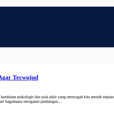
Agar Terwujud
ambatan psikologis dan pola pikir yang mencegah kita meraih impian te
 Dari bagaimana mengatasi pandangan…