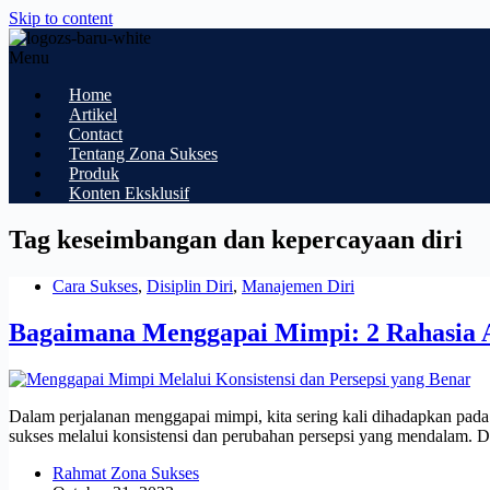
Skip to content
Menu
Home
Artikel
Contact
Tentang Zona Sukses
Produk
Konten Eksklusif
Tag
keseimbangan dan kepercayaan diri
Cara Sukses
,
Disiplin Diri
,
Manajemen Diri
Bagaimana Menggapai Mimpi: 2 Rahasia 
Dalam perjalanan menggapai mimpi, kita sering kali dihadapkan pada h
sukses melalui konsistensi dan perubahan persepsi yang mendalam.
Rahmat Zona Sukses