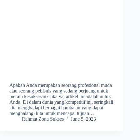
Apakah Anda merupakan seorang profesional muda
atau seorang pebisnis yang sedang berjuang untuk
meraih kesuksesan? Jika ya, artikel ini adalah untuk
Anda. Di dalam dunia yang kompetitif ini, seringkali
kita menghadapi berbagai hambatan yang dapat
menghalangi kita untuk mencapai tujuan…
Rahmat Zona Sukses
June 5, 2023