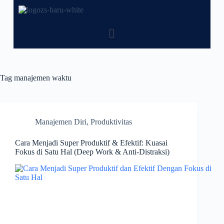
Tag
manajemen waktu
Manajemen Diri
,
Produktivitas
Cara Menjadi Super Produktif & Efektif: Kuasai
Fokus di Satu Hal (Deep Work & Anti-Distraksi)