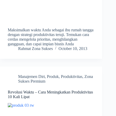
Maksimalkan waktu Anda sebagai ibu rumah tangga
dengan strategi produktivitas teruji. Temukan cara
cerdas mengelola prioritas, menghilangkan
gangguan, dan capai impian bisnis Anda
Rahmat Zona Sukses
October 10, 2013
Manajemen Diri
,
Produk
,
Produktivitas
,
Zona
Sukses Premium
Revolusi Waktu – Cara Meningkatkan Produktivitas
10 Kali Lipat