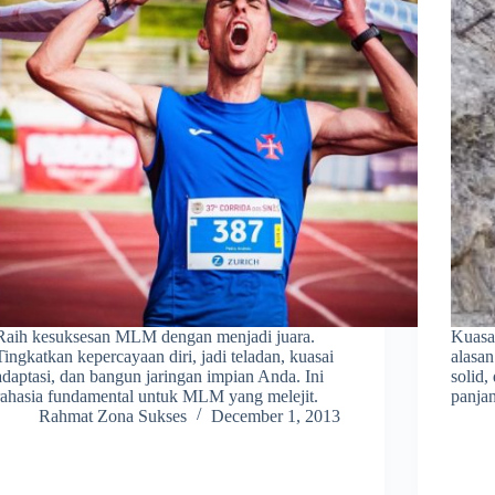
Raih kesuksesan MLM dengan menjadi juara.
Kuasa
Tingkatkan kepercayaan diri, jadi teladan, kuasai
alasa
adaptasi, dan bangun jaringan impian Anda. Ini
solid,
rahasia fundamental untuk MLM yang melejit.
panja
Rahmat Zona Sukses
December 1, 2013