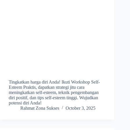
Tingkatkan harga diri Anda! Ikuti Workshop Self-
Esteem Praktis, dapatkan strategi jitu cara
meningkatkan self-esteem, teknik pengembangan
diri positif, dan tips self-esteem tinggi. Wujudkan
potensi diri Anda!
Rahmat Zona Sukses
October 3, 2025