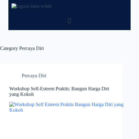
Category
Percaya Diri
Percaya Diri
Workshop Self-Esteem Praktis: Bangun Harga Diri
yang Kokoh