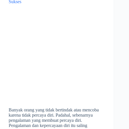
Banyak orang yang tidak bertindak atau mencoba
karena tidak percaya diri. Padahal, sebenarnya
pengalaman yang membuat percaya diri.
Pengalaman dan kepercayaan diri itu saling