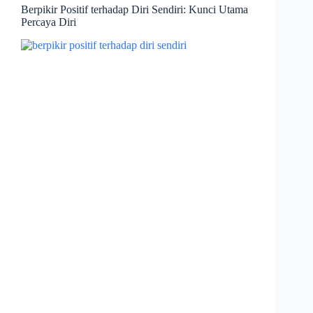
Berpikir Positif terhadap Diri Sendiri: Kunci Utama
Percaya Diri