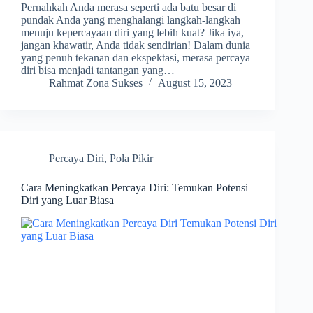
Pernahkah Anda merasa seperti ada batu besar di
pundak Anda yang menghalangi langkah-langkah
menuju kepercayaan diri yang lebih kuat? Jika iya,
jangan khawatir, Anda tidak sendirian! Dalam dunia
yang penuh tekanan dan ekspektasi, merasa percaya
diri bisa menjadi tantangan yang…
Rahmat Zona Sukses
August 15, 2023
Percaya Diri
,
Pola Pikir
Cara Meningkatkan Percaya Diri: Temukan Potensi
Diri yang Luar Biasa