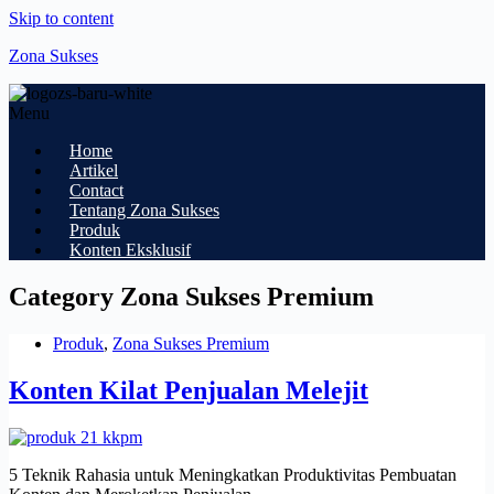
Skip to content
Zona Sukses
Menu
Home
Artikel
Contact
Tentang Zona Sukses
Produk
Konten Eksklusif
Category
Zona Sukses Premium
Produk
,
Zona Sukses Premium
Konten Kilat Penjualan Melejit
5 Teknik Rahasia untuk Meningkatkan Produktivitas Pembuatan