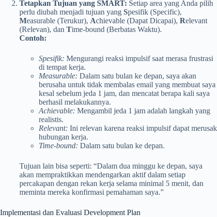
Tetapkan Tujuan yang SMART:
Setiap area yang Anda pilih
perlu diubah menjadi tujuan yang
S
pesifik (Specific),
M
easurable (Terukur),
A
chievable (Dapat Dicapai),
R
elevant
(Relevan), dan
T
ime-bound (Berbatas Waktu).
Contoh:
Spesifik:
Mengurangi reaksi impulsif saat merasa frustrasi
di tempat kerja.
Measurable:
Dalam satu bulan ke depan, saya akan
berusaha untuk tidak membalas email yang membuat saya
kesal sebelum jeda 1 jam, dan mencatat berapa kali saya
berhasil melakukannya.
Achievable:
Mengambil jeda 1 jam adalah langkah yang
realistis.
Relevant:
Ini relevan karena reaksi impulsif dapat merusak
hubungan kerja.
Time-bound:
Dalam satu bulan ke depan.
Tujuan lain bisa seperti: “Dalam dua minggu ke depan, saya
akan mempraktikkan mendengarkan aktif dalam setiap
percakapan dengan rekan kerja selama minimal 5 menit, dan
meminta mereka konfirmasi pemahaman saya.”
Implementasi dan Evaluasi Development Plan