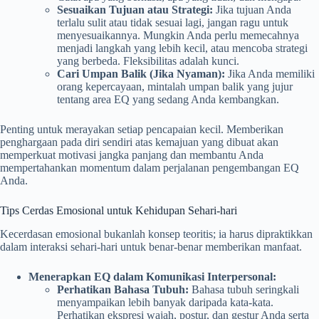
Sesuaikan Tujuan atau Strategi:
Jika tujuan Anda
terlalu sulit atau tidak sesuai lagi, jangan ragu untuk
menyesuaikannya. Mungkin Anda perlu memecahnya
menjadi langkah yang lebih kecil, atau mencoba strategi
yang berbeda. Fleksibilitas adalah kunci.
Cari Umpan Balik (Jika Nyaman):
Jika Anda memiliki
orang kepercayaan, mintalah umpan balik yang jujur
tentang area EQ yang sedang Anda kembangkan.
Penting untuk merayakan setiap pencapaian kecil. Memberikan
penghargaan pada diri sendiri atas kemajuan yang dibuat akan
memperkuat motivasi jangka panjang dan membantu Anda
mempertahankan momentum dalam perjalanan pengembangan EQ
Anda.
Tips Cerdas Emosional untuk Kehidupan Sehari-hari
Kecerdasan emosional bukanlah konsep teoritis; ia harus dipraktikkan
dalam interaksi sehari-hari untuk benar-benar memberikan manfaat.
Menerapkan EQ dalam Komunikasi Interpersonal:
Perhatikan Bahasa Tubuh:
Bahasa tubuh seringkali
menyampaikan lebih banyak daripada kata-kata.
Perhatikan ekspresi wajah, postur, dan gestur Anda serta