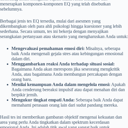
menerapkan komponen-komponen EQ yang telah disebutkan
sebelumnya.
Berbagai jenis tes EQ tersedia, mulai dari asesmen yang
dikembangkan oleh para ahli psikologi hingga kuesioner yang lebih
sederhana. Secara umum, tes ini bekerja dengan menyajikan
serangkaian pertanyaan atau skenario yang mengharuskan Anda untuk:
Mengevaluasi pemahaman emosi diri:
Misalnya, seberapa
baik Anda mengenali gejala stres atau kebingungan emosional
dalam diri.
Menggambarkan reaksi Anda terhadap situasi sosial:
Bagaimana Anda akan merespons jika seseorang mengkritik
Anda, atau bagaimana Anda membangun percakapan dengan
orang baru.
Menilai kemampuan Anda dalam mengelola emosi:
Apakah
Anda cenderung bereaksi impulsif atau dapat menahan diri dan
berpikir jernih.
Mengukur tingkat empati Anda:
Seberapa baik Anda dapat
memahami perasaan orang lain dari sudut pandang mereka.
Hasil tes ini memberikan gambaran objektif mengenai kekuatan dan
area yang perlu Anda tingkatkan dalam spektrum kecerdasan
emosional Anda. Ini adalah titik awal yang sangat baik untuk