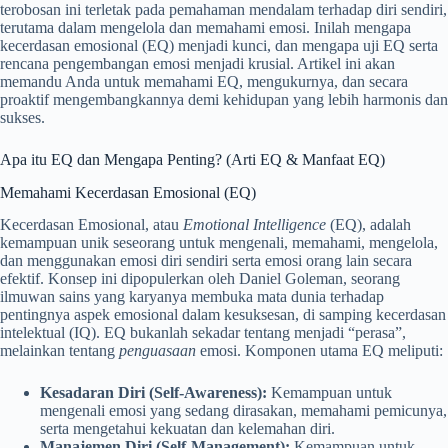
terobosan ini terletak pada pemahaman mendalam terhadap diri sendiri,
terutama dalam mengelola dan memahami emosi. Inilah mengapa
kecerdasan emosional (EQ) menjadi kunci, dan mengapa uji EQ serta
rencana pengembangan emosi menjadi krusial. Artikel ini akan
memandu Anda untuk memahami EQ, mengukurnya, dan secara
proaktif mengembangkannya demi kehidupan yang lebih harmonis dan
sukses.
Apa itu EQ dan Mengapa Penting? (Arti EQ & Manfaat EQ)
Memahami Kecerdasan Emosional (EQ)
Kecerdasan Emosional, atau
Emotional Intelligence
(EQ), adalah
kemampuan unik seseorang untuk mengenali, memahami, mengelola,
dan menggunakan emosi diri sendiri serta emosi orang lain secara
efektif. Konsep ini dipopulerkan oleh Daniel Goleman, seorang
ilmuwan sains yang karyanya membuka mata dunia terhadap
pentingnya aspek emosional dalam kesuksesan, di samping kecerdasan
intelektual (IQ). EQ bukanlah sekadar tentang menjadi “perasa”,
melainkan tentang
penguasaan
emosi. Komponen utama EQ meliputi:
Kesadaran Diri (Self-Awareness):
Kemampuan untuk
mengenali emosi yang sedang dirasakan, memahami pemicunya,
serta mengetahui kekuatan dan kelemahan diri.
Manajemen Diri (Self-Management):
Kemampuan untuk