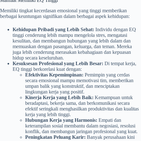
Manfaat Memiliki EQ Tinggi
Memiliki tingkat kecerdasan emosional yang tinggi memberikan
berbagai keuntungan signifikan dalam berbagai aspek kehidupan:
Kehidupan Pribadi yang Lebih Sehat:
Individu dengan EQ
tinggi cenderung lebih mampu mengelola stres, mengatasi
kesulitan, dan membangun hubungan yang lebih dalam dan
memuaskan dengan pasangan, keluarga, dan teman. Mereka
juga lebih cenderung merasakan kebahagiaan dan kepuasan
hidup secara keseluruhan.
Kesuksesan Profesional yang Lebih Besar:
Di tempat kerja,
EQ tinggi berkorelasi kuat dengan:
Efektivitas Kepemimpinan:
Pemimpin yang cerdas
secara emosional mampu memotivasi tim, memberikan
umpan balik yang konstruktif, dan menciptakan
lingkungan kerja yang positif.
Kinerja Kerja yang Lebih Baik:
Kemampuan untuk
beradaptasi, bekerja sama, dan berkomunikasi secara
efektif seringkali menghasilkan produktivitas dan kualitas
kerja yang lebih tinggi.
Hubungan Kerja yang Harmonis:
Empati dan
keterampilan sosial membantu dalam negosiasi, resolusi
konflik, dan membangun jaringan profesional yang kuat.
Peningkatan Peluang Karir:
Banyak perusahaan kini