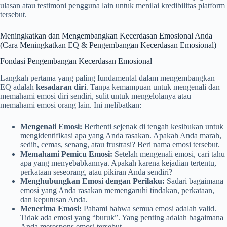
ulasan atau testimoni pengguna lain untuk menilai kredibilitas platform
tersebut.
Meningkatkan dan Mengembangkan Kecerdasan Emosional Anda
(Cara Meningkatkan EQ & Pengembangan Kecerdasan Emosional)
Fondasi Pengembangan Kecerdasan Emosional
Langkah pertama yang paling fundamental dalam mengembangkan
EQ adalah
kesadaran diri
. Tanpa kemampuan untuk mengenali dan
memahami emosi diri sendiri, sulit untuk mengelolanya atau
memahami emosi orang lain. Ini melibatkan:
Mengenali Emosi:
Berhenti sejenak di tengah kesibukan untuk
mengidentifikasi apa yang Anda rasakan. Apakah Anda marah,
sedih, cemas, senang, atau frustrasi? Beri nama emosi tersebut.
Memahami Pemicu Emosi:
Setelah mengenali emosi, cari tahu
apa yang menyebabkannya. Apakah karena kejadian tertentu,
perkataan seseorang, atau pikiran Anda sendiri?
Menghubungkan Emosi dengan Perilaku:
Sadari bagaimana
emosi yang Anda rasakan memengaruhi tindakan, perkataan,
dan keputusan Anda.
Menerima Emosi:
Pahami bahwa semua emosi adalah valid.
Tidak ada emosi yang “buruk”. Yang penting adalah bagaimana
Anda merespons emosi tersebut.