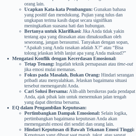
orang lain.
Ucapkan Kata-kata Pembangun:
Gunakan bahasa
yang positif dan mendukung. Pujian yang tulus dan
ungkapan terima kasih dapat secara signifikan
meningkatkan suasana hati dan hubungan.
Bertanya untuk Klarifikasi:
Jika Anda tidak yakin
tentang apa yang dirasakan atau dimaksudkan oleh
seseorang, jangan berasumsi. Tanyakan dengan sopan,
“Apakah yang Anda rasakan adalah X?” atau “Bisa
tolong jelaskan lebih lanjut apa yang Anda maksud?”
Mengatasi Konflik dengan Kecerdasan Emosional:
Tetap Tenang:
Ingatlah teknik pernapasan atau
time-out
jika emosi mulai memanas.
Fokus pada Masalah, Bukan Orang:
Hindari serangan
pribadi atau menyalahkan. Jelaskan bagaimana situasi
tersebut memengaruhi Anda.
Cari Solusi Bersama:
Alih-alih bersikeras pada pendapat
Anda, ajak pihak lain untuk menemukan jalan tengah
yang dapat diterima bersama.
EQ dalam Pengambilan Keputusan:
Pertimbangkan Dampak Emosional:
Selain logika,
pertimbangkan bagaimana keputusan Anda akan
memengaruhi emosi diri sendiri dan orang lain.
Hindari Keputusan di Bawah Tekanan Emosi Tinggi:
Keputusan yang dibuat saat marah, takut, atau sangat