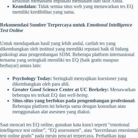
kesulitan memahami implikasi mendalam dari skor Anda.
Keandalan:
Tidak semua situs web yang menawarkan tes EQ
memiliki kredibilitas yang sama.
Rekomendasi Sumber Terpercaya untuk
Emotional Intelligence
Test Online
Untuk mendapatkan hasil yang lebih andal, carilah tes yang
dikembangkan oleh institusi yang memiliki reputasi baik di bidang
psikologi atau pengembangan SDM. Beberapa platform internasional
ternama yang seringkali memiliki tes EQ (baik gratis maupun
berbayar) antara lain:
Psychology Today:
Seringkali menyajikan kuesioner yang
dikembangkan oleh para ahli.
Greater Good Science Center at UC Berkeley:
Menawarkan
beberapa tes terkait EQ dan
well-being
.
Situs-situs yang berfokus pada pengembangan profesional:
Beberapa platform ini bekerja sama dengan konsultan atau
menggunakan alat asesmen yang diakui.
Saat mencari tes EQ online, gunakan kata kunci seperti “emotional
intelligence test online”, “EQ assessment”, atau “kecerdasan emosional
test online gratis” pada mesin pencari terpercaya. Perhatikan juga