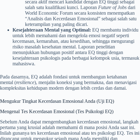
secara aktif mencari kandidat dengan EQ tinggi sebagai
salah satu kualifikasi kunci. Laporan
Future of Jobs
dari
World Economic Forum secara konsisten menempatkan
“Analisis dan Kecerdasan Emosional” sebagai salah satu
keterampilan yang paling dicari.
Kesejahteraan Mental yang Optimal:
EQ membantu individu
untuk lebih memahami dan mengelola emosi negatif seperti
kecemasan, kemarahan, atau kesedihan, sehingga mengurangi
risiko masalah kesehatan mental. Laporan penelitian
menunjukkan hubungan positif antara EQ tinggi dengan
kesejahteraan psikologis pada berbagai kelompok usia, termasuk
mahasiswa.
Pada dasarnya, EQ adalah fondasi untuk membangun ketahanan
mental (
resilience
), menjalin koneksi yang bermakna, dan menavigasi
kompleksitas kehidupan modern dengan lebih cerdas dan damai.
Mengukur Tingkat Kecerdasan Emosional Anda (Uji EQ)
Mengenal Tes Kecerdasan Emosional (Tes Psikologi EQ)
Sebelum Anda dapat mengembangkan kecerdasan emosional, langkah
pertama yang krusial adalah memahami di mana posisi Anda saat ini.
Inilah gunanya tes kecerdasan emosional atau tes psikologi EQ. Tes ini
dirancang untuk mengukur sejauh mana Anda memiliki dan