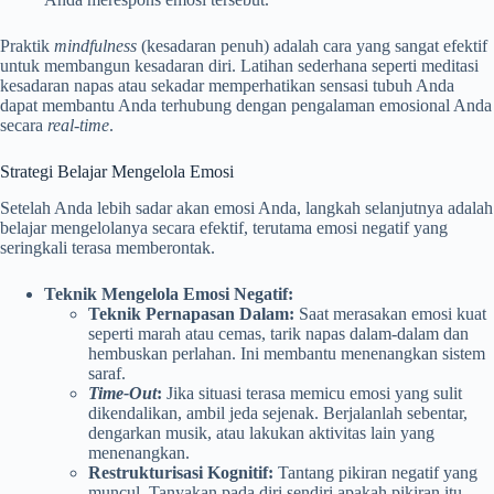
Praktik
mindfulness
(kesadaran penuh) adalah cara yang sangat efektif
untuk membangun kesadaran diri. Latihan sederhana seperti meditasi
kesadaran napas atau sekadar memperhatikan sensasi tubuh Anda
dapat membantu Anda terhubung dengan pengalaman emosional Anda
secara
real-time
.
Strategi Belajar Mengelola Emosi
Setelah Anda lebih sadar akan emosi Anda, langkah selanjutnya adalah
belajar mengelolanya secara efektif, terutama emosi negatif yang
seringkali terasa memberontak.
Teknik Mengelola Emosi Negatif:
Teknik Pernapasan Dalam:
Saat merasakan emosi kuat
seperti marah atau cemas, tarik napas dalam-dalam dan
hembuskan perlahan. Ini membantu menenangkan sistem
saraf.
Time-Out
:
Jika situasi terasa memicu emosi yang sulit
dikendalikan, ambil jeda sejenak. Berjalanlah sebentar,
dengarkan musik, atau lakukan aktivitas lain yang
menenangkan.
Restrukturisasi Kognitif:
Tantang pikiran negatif yang
muncul. Tanyakan pada diri sendiri apakah pikiran itu