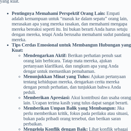
yang kuat.
Pentingnya Memahami Perspektif Orang Lain:
Empati
adalah kemampuan untuk “masuk ke dalam sepatu” orang lain,
merasakan apa yang mereka rasakan, dan memahami mengapa
mereka bereaksi seperti itu. Ini bukan berarti Anda harus setuju
dengan mereka, tetapi Anda berusaha memahami sudut pandang
mereka.
Tips Cerdas Emosional untuk Membangun Hubungan yang
Kuat:
Mendengarkan Aktif:
Berikan perhatian penuh saat
orang lain berbicara. Tatap mata mereka, ajukan
pertanyaan klarifikasi, dan rangkum apa yang Anda
dengar untuk memastikan pemahaman.
Menunjukkan Minat yang Tulus:
Ajukan pertanyaan
tentang kehidupan mereka, dengarkan cerita mereka
dengan penuh perhatian, dan tunjukkan bahwa Anda
peduli.
Memberikan Apresiasi:
Akui kontribusi dan usaha orang
lain. Ucapan terima kasih yang tulus dapat sangat berarti.
Memberikan Umpan Balik yang Membangun:
Jika
perlu memberikan kritik, fokus pada perilaku atau situasi,
bukan pada pribadi orang tersebut, dan berikan saran
perbaikan.
Mengelola Konflik dengan Baik:
Lihat konflik sebagai