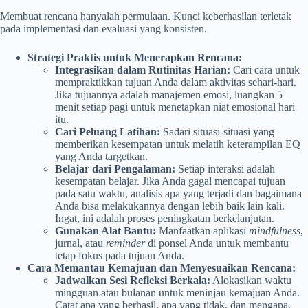
Membuat rencana hanyalah permulaan. Kunci keberhasilan terletak
pada implementasi dan evaluasi yang konsisten.
Strategi Praktis untuk Menerapkan Rencana:
Integrasikan dalam Rutinitas Harian:
Cari cara untuk
mempraktikkan tujuan Anda dalam aktivitas sehari-hari.
Jika tujuannya adalah manajemen emosi, luangkan 5
menit setiap pagi untuk menetapkan niat emosional hari
itu.
Cari Peluang Latihan:
Sadari situasi-situasi yang
memberikan kesempatan untuk melatih keterampilan EQ
yang Anda targetkan.
Belajar dari Pengalaman:
Setiap interaksi adalah
kesempatan belajar. Jika Anda gagal mencapai tujuan
pada satu waktu, analisis apa yang terjadi dan bagaimana
Anda bisa melakukannya dengan lebih baik lain kali.
Ingat, ini adalah proses peningkatan berkelanjutan.
Gunakan Alat Bantu:
Manfaatkan aplikasi
mindfulness
,
jurnal, atau
reminder
di ponsel Anda untuk membantu
tetap fokus pada tujuan Anda.
Cara Memantau Kemajuan dan Menyesuaikan Rencana:
Jadwalkan Sesi Refleksi Berkala:
Alokasikan waktu
mingguan atau bulanan untuk meninjau kemajuan Anda.
Catat apa yang berhasil, apa yang tidak, dan mengapa.