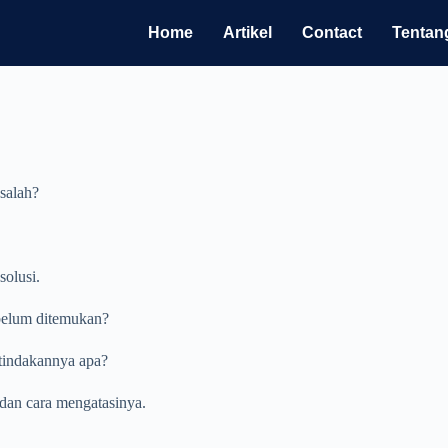
Home
Artikel
Contact
Tentan
salah?
olusi.
 belum ditemukan?
 tindakannya apa?
dan cara mengatasinya.