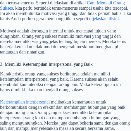
dan terus-menerus. Seperti dijelaskan di artikel
Cara Menjadi Orang
Sukses
, kita perlu bertindak terus-menerus sampai usaha kita tercapai.
Ini akan membutuhka motivasi yang tinggi dan tidak pernah habis. Jika
habis Anda perlu segera membangkitkan seperti
dijelaskan disini
.
Motivasi adalah dorongan internal untuk mencapai tujuan yang
diinginkan. Orang yang sukses memiliki motivasi yang tinggi dan
mereka memiliki visi yang jelas tentang tujuan mereka. Mereka terus
bekerja keras dan tidak mudah menyerah meskipun menghadapi
tantangan dan rintangan.
3. Memiliki Keterampilan Interpersonal yang Baik
Karakteristik orang yang sukses berikutnya adalah memiliki
keterampilan interpersonal yang baik. Karena sukses akan selalu
membutuhkan interaksi dengan orang lain. Maka keterampilan ini
harus dimiliki jika mau menjadi orang sukses.
Keterampilan interpersonal
melibatkan kemampuan untuk
berkomunikasi dengan efektif dan membangun hubungan yang baik
dengan orang lain. Orang yang sukses memiliki keterampilan
interpersonal yang kuat dan mampu membangun hubungan yang
saling menguntungkan. Mereka juga dapat bekerja sama dengan orang
lain dan mampu menyelesaikan masalah secara bersama-sama.