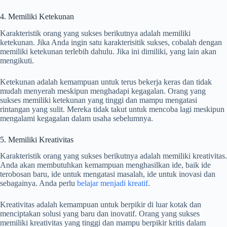
4. Memiliki Ketekunan
Karakteristik orang yang sukses berikutnya adalah memiliki
ketekunan. Jika Anda ingin satu karakterisitik sukses, cobalah dengan
memiliki ketekunan terlebih dahulu. Jika ini dimiliki, yang lain akan
mengikuti.
Ketekunan adalah kemampuan untuk terus bekerja keras dan tidak
mudah menyerah meskipun menghadapi kegagalan. Orang yang
sukses memiliki ketekunan yang tinggi dan mampu mengatasi
rintangan yang sulit. Mereka tidak takut untuk mencoba lagi meskipun
mengalami kegagalan dalam usaha sebelumnya.
5. Memiliki Kreativitas
Karakteristik orang yang sukses berikutnya adalah memiliki kreativitas.
Anda akan membutuhkan kemampuan menghasilkan ide, baik ide
terobosan baru, ide untuk mengatasi masalah, ide untuk inovasi dan
sebagainya. Anda perlu
belajar menjadi kreatif
.
Kreativitas adalah kemampuan untuk berpikir di luar kotak dan
menciptakan solusi yang baru dan inovatif. Orang yang sukses
memiliki kreativitas yang tinggi dan mampu berpikir kritis dalam