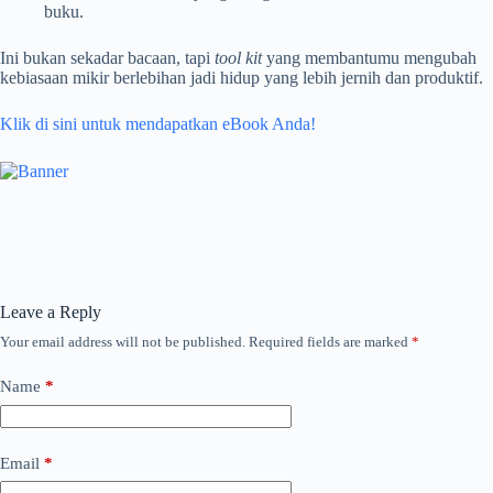
buku.
Ini bukan sekadar bacaan, tapi
tool kit
yang membantumu mengubah
kebiasaan mikir berlebihan jadi hidup yang lebih jernih dan produktif.
Klik di sini untuk mendapatkan eBook Anda!
Leave a Reply
Your email address will not be published.
Required fields are marked
*
Name
*
Email
*