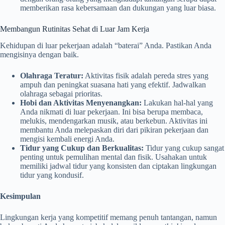
memberikan rasa kebersamaan dan dukungan yang luar biasa.
Membangun Rutinitas Sehat di Luar Jam Kerja
Kehidupan di luar pekerjaan adalah “baterai” Anda. Pastikan Anda
mengisinya dengan baik.
Olahraga Teratur:
Aktivitas fisik adalah pereda stres yang
ampuh dan peningkat suasana hati yang efektif. Jadwalkan
olahraga sebagai prioritas.
Hobi dan Aktivitas Menyenangkan:
Lakukan hal-hal yang
Anda nikmati di luar pekerjaan. Ini bisa berupa membaca,
melukis, mendengarkan musik, atau berkebun. Aktivitas ini
membantu Anda melepaskan diri dari pikiran pekerjaan dan
mengisi kembali energi Anda.
Tidur yang Cukup dan Berkualitas:
Tidur yang cukup sangat
penting untuk pemulihan mental dan fisik. Usahakan untuk
memiliki jadwal tidur yang konsisten dan ciptakan lingkungan
tidur yang kondusif.
Kesimpulan
Lingkungan kerja yang kompetitif memang penuh tantangan, namun