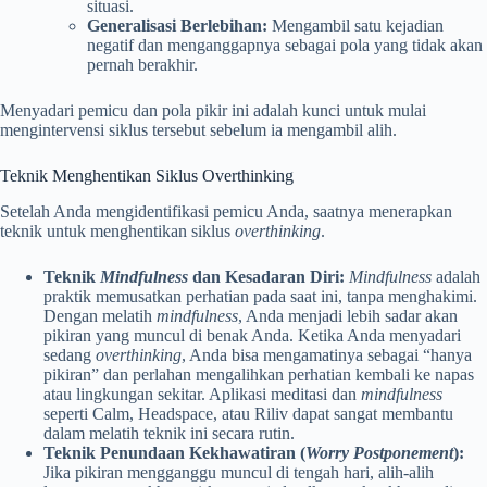
situasi.
Generalisasi Berlebihan:
Mengambil satu kejadian
negatif dan menganggapnya sebagai pola yang tidak akan
pernah berakhir.
Menyadari pemicu dan pola pikir ini adalah kunci untuk mulai
mengintervensi siklus tersebut sebelum ia mengambil alih.
Teknik Menghentikan Siklus Overthinking
Setelah Anda mengidentifikasi pemicu Anda, saatnya menerapkan
teknik untuk menghentikan siklus
overthinking
.
Teknik
Mindfulness
dan Kesadaran Diri:
Mindfulness
adalah
praktik memusatkan perhatian pada saat ini, tanpa menghakimi.
Dengan melatih
mindfulness
, Anda menjadi lebih sadar akan
pikiran yang muncul di benak Anda. Ketika Anda menyadari
sedang
overthinking
, Anda bisa mengamatinya sebagai “hanya
pikiran” dan perlahan mengalihkan perhatian kembali ke napas
atau lingkungan sekitar. Aplikasi meditasi dan
mindfulness
seperti Calm, Headspace, atau Riliv dapat sangat membantu
dalam melatih teknik ini secara rutin.
Teknik Penundaan Kekhawatiran (
Worry Postponement
):
Jika pikiran mengganggu muncul di tengah hari, alih-alih