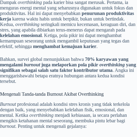
Dampak
overthinking
pada karier bisa sangat merusak. Pertama, ia
menguras energi mental yang seharusnya digunakan untuk fokus dan
produktivitas. Hal ini dapat menyebabkan
penurunan produktivitas
kerja
karena waktu habis untuk berpikir, bukan untuk bertindak.
Kedua,
overthinking
seringkali memicu kecemasan, keraguan diri, dan
stres, yang apabila dibiarkan terus-menerus dapat mengarah pada
kelelahan emosional
. Ketiga, pola pikir ini dapat menghambat
kemampuan seseorang untuk mengambil keputusan yang tegas dan
efektif, sehingga
menghambat kemajuan karier
.
Bahkan, survei global menunjukkan bahwa
70% karyawan yang
mengalami
burnout
juga melaporkan pola pikir
overthinking
yang
signifikan sebagai salah satu faktor kontributor utama
. Angka ini
menggarisbawahi betapa eratnya hubungan antara kedua kondisi
tersebut.
Mengenali Tanda-tanda Burnout Akibat Overthinking
Burnout
profesional adalah kondisi stres kronis yang tidak terkelola
dengan baik, yang menyebabkan kelelahan fisik, emosional, dan
mental. Ketika
overthinking
menjadi kebiasaan, ia secara perlahan
mengikis ketahanan mental seseorang, membuka pintu lebar bagi
burnout
. Penting untuk mengenali gejalanya: