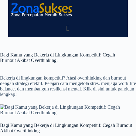
Bagi Kamu yang Bekerja di Lingkungan Kompetitif: Cegah
Burnout Akibat Overthinking.
Bekerja di lingkungan kompetitif? Atasi overthinking dan burnout
dengan strategi efektif. Pelajari cara mengelola stres, menjaga work-life
balance, dan membangun resiliensi mental. Klik di sini untuk panduan
lengkap!
Bagi Kamu yang Bekerja di Lingkungan Kompetitif: Cegah Burnout
Akibat Overthinking