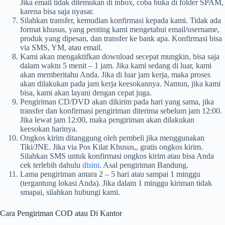
Jika email tidak ditemukan di inbox, coba buka di folder SPAM,
karena bisa saja nyasar.
Silahkan transfer, kemudian konfirmasi kepada kami. Tidak ada
format khusus, yang penting kami mengetahui email/username,
produk yang dipesan, dan transfer ke bank apa. Konfirmasi bisa
via SMS, YM, atau email.
Kami akan mengaktifkan download secepat mungkin, bisa saja
dalam waktu 5 menit – 1 jam. Jika kami sedang di luar, kami
akan memberitahu Anda. Jika di luar jam kerja, maka proses
akan dilakukan pada jam kerja keesokannya. Namun, jika kami
bisa, kami akan layani dengan cepat juga.
Pengiriman CD/DVD akan dikirim pada hari yang sama, jika
transfer dan konfirmasi pengiriman diterima sebelum jam 12:00.
Jika lewat jam 12:00, maka pengiriman akan dilakukan
keesokan harinya.
Ongkos kirim ditanggung oleh pembeli jika menggunakan
Tiki/JNE. Jika via Pos Kilat Khusus,, gratis ongkos kirim.
Silahkan SMS untuk konfirmasi ongkos kirim atau bisa Anda
cek terlebih dahulu
disini
. Asal pengiriman Bandung.
Lama pengiriman antara 2 – 5 hari atau sampai 1 minggu
(tergantung lokasi Anda). Jika dalam 1 minggu kiriman tidak
smapai, silahkan hubungi kami.
Cara Pengiriman COD atau Di Kantor