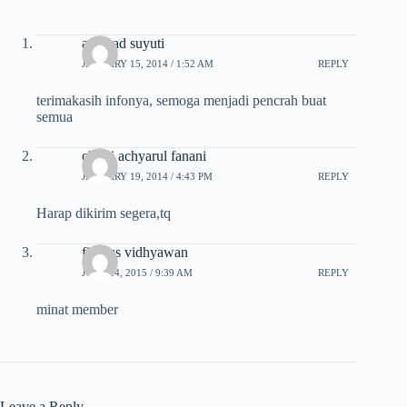
achmad suyuti
JANUARY 15, 2014 / 1:52 AM
REPLY
terimakasih infonya, semoga menjadi pencrah buat
semua
choiri achyarul fanani
JANUARY 19, 2014 / 4:43 PM
REPLY
Harap dikirim segera,tq
firdaus vidhyawan
JUNE 24, 2015 / 9:39 AM
REPLY
minat member
Leave a Reply