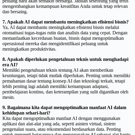
peluang baru akan semakin berharga. Jadilah seseorang yang terus
mengembangkan kemampuan kreatifitas Anda untuk tetap relevan
dan bersaing.
7. Apakah AI dapat membantu meningkatkan efisiensi bisnis?
Ya, AI dapat membantu meningkatkan efisiensi bisnis melalui
otomatisasi tugas-tugas rutin dan analisis data yang cepat. Dengan
memanfaatkan kecerdasan buatan, bisnis dapat mengoptimalkan
operasional mereka dan mengidentifikasi peluang untuk
meningkatkan produktivitas.
8. Apakah diperlukan pengetahuan teknis untuk menghadapi
era AI?
Memiliki pengetahuan teknis tentang AI akan memberikan
keuntungan, tetapi tidak mutlak diperlukan. Penting untuk memiliki
pemahaman dasar tentang konsep AI dan teknologi terkait, tetapi
lebih penting lagi adalah memiliki kemampuan adaptasi,
pembelajaran kontinu, dan keterampilan yang sulit digantikan oleh
mesin.
9. Bagaimana kita dapat mengoptimalkan manfaat AI dalam
kehidupan sehari-hari?
Kita dapat mengoptimalkan manfaat AI dengan menggunakan
aplikasi dan alat-alat yang ada, seperti asisten virtual, sistem
pengenalan suara, atau rekomendasi berdasarkan data. Penting
untuk mengerti batasannya dan menggunakan AI sebagai alat bantu,