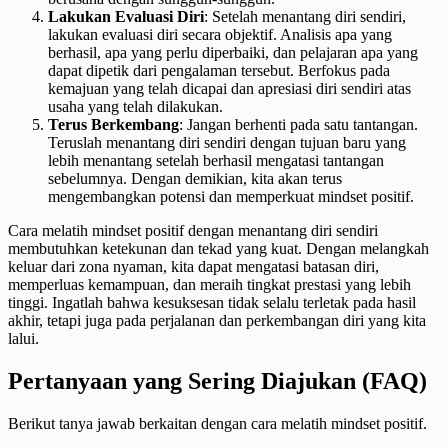
Lakukan Evaluasi Diri
: Setelah menantang diri sendiri,
lakukan evaluasi diri secara objektif. Analisis apa yang
berhasil, apa yang perlu diperbaiki, dan pelajaran apa yang
dapat dipetik dari pengalaman tersebut. Berfokus pada
kemajuan yang telah dicapai dan apresiasi diri sendiri atas
usaha yang telah dilakukan.
Terus Berkembang
: Jangan berhenti pada satu tantangan.
Teruslah menantang diri sendiri dengan tujuan baru yang
lebih menantang setelah berhasil mengatasi tantangan
sebelumnya. Dengan demikian, kita akan terus
mengembangkan potensi dan memperkuat mindset positif.
Cara melatih mindset positif dengan menantang diri sendiri
membutuhkan ketekunan dan tekad yang kuat. Dengan melangkah
keluar dari zona nyaman, kita dapat mengatasi batasan diri,
memperluas kemampuan, dan meraih tingkat prestasi yang lebih
tinggi. Ingatlah bahwa kesuksesan tidak selalu terletak pada hasil
akhir, tetapi juga pada perjalanan dan perkembangan diri yang kita
lalui.
Pertanyaan yang Sering Diajukan (FAQ)
Berikut tanya jawab berkaitan dengan cara melatih mindset positif.