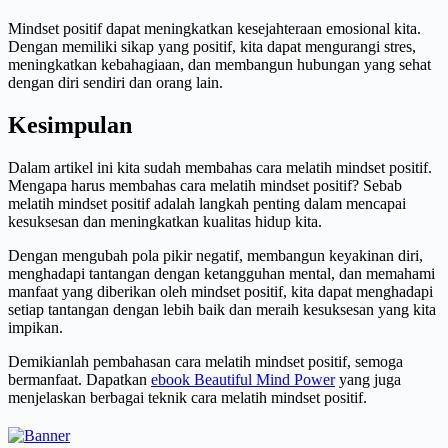
Mindset positif dapat meningkatkan kesejahteraan emosional kita.
Dengan memiliki sikap yang positif, kita dapat mengurangi stres,
meningkatkan kebahagiaan, dan membangun hubungan yang sehat
dengan diri sendiri dan orang lain.
Kesimpulan
Dalam artikel ini kita sudah membahas cara melatih mindset positif.
Mengapa harus membahas cara melatih mindset positif? Sebab
melatih mindset positif adalah langkah penting dalam mencapai
kesuksesan dan meningkatkan kualitas hidup kita.
Dengan mengubah pola pikir negatif, membangun keyakinan diri,
menghadapi tantangan dengan ketangguhan mental, dan memahami
manfaat yang diberikan oleh mindset positif, kita dapat menghadapi
setiap tantangan dengan lebih baik dan meraih kesuksesan yang kita
impikan.
Demikianlah pembahasan cara melatih mindset positif, semoga
bermanfaat. Dapatkan
ebook Beautiful Mind Power
yang juga
menjelaskan berbagai teknik cara melatih mindset positif.