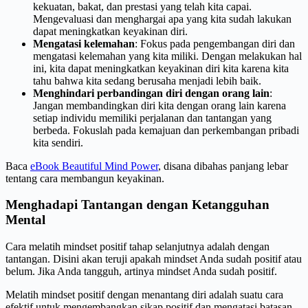
kekuatan, bakat, dan prestasi yang telah kita capai.
Mengevaluasi dan menghargai apa yang kita sudah lakukan
dapat meningkatkan keyakinan diri.
Mengatasi kelemahan
: Fokus pada pengembangan diri dan
mengatasi kelemahan yang kita miliki. Dengan melakukan hal
ini, kita dapat meningkatkan keyakinan diri kita karena kita
tahu bahwa kita sedang berusaha menjadi lebih baik.
Menghindari perbandingan diri dengan orang lain
:
Jangan membandingkan diri kita dengan orang lain karena
setiap individu memiliki perjalanan dan tantangan yang
berbeda. Fokuslah pada kemajuan dan perkembangan pribadi
kita sendiri.
Baca
eBook Beautiful Mind Power
, disana dibahas panjang lebar
tentang cara membangun keyakinan.
Menghadapi Tantangan dengan Ketangguhan
Mental
Cara melatih mindset positif tahap selanjutnya adalah dengan
tantangan. Disini akan teruji apakah mindset Anda sudah positif atau
belum. Jika Anda tangguh, artinya mindset Anda sudah positif.
Melatih mindset positif dengan menantang diri adalah suatu cara
efektif untuk mengembangkan sikap positif dan mengatasi batasan