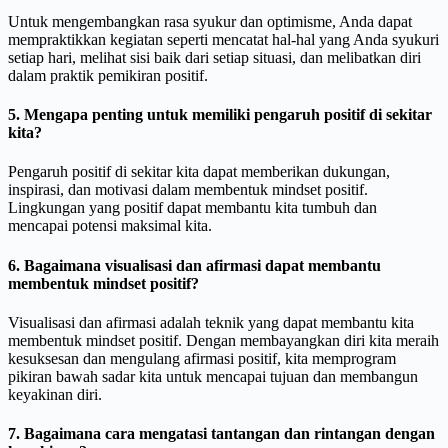
Untuk mengembangkan rasa syukur dan optimisme, Anda dapat
mempraktikkan kegiatan seperti mencatat hal-hal yang Anda syukuri
setiap hari, melihat sisi baik dari setiap situasi, dan melibatkan diri
dalam praktik pemikiran positif.
5. Mengapa penting untuk memiliki pengaruh positif di sekitar
kita?
Pengaruh positif di sekitar kita dapat memberikan dukungan,
inspirasi, dan motivasi dalam membentuk mindset positif.
Lingkungan yang positif dapat membantu kita tumbuh dan
mencapai potensi maksimal kita.
6. Bagaimana visualisasi dan afirmasi dapat membantu
membentuk mindset positif?
Visualisasi dan afirmasi adalah teknik yang dapat membantu kita
membentuk mindset positif. Dengan membayangkan diri kita meraih
kesuksesan dan mengulang afirmasi positif, kita memprogram
pikiran bawah sadar kita untuk mencapai tujuan dan membangun
keyakinan diri.
7. Bagaimana cara mengatasi tantangan dan rintangan dengan