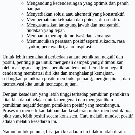
Mengandung kecenderungan yang optimis dan penuh
harapan.
Menyediakan solusi atau alternatif yang konstruktif.
Memperhatikan kekuatan dan potensi diri sendiri.
Mengasumsikan tanggung jawab dan mengambil
tindakan yang tepat.
Membantu memupuk motivasi dan semangat.
Memunculkan perasaan positif seperti sukacita, rasa
syukur, percaya diri, atau inspirasi.
Untuk lebih memahami perbedaan antara pemikiran negatif dan
positif, penting juga untuk mengenali dampak yang ditimbulkan
oleh masing-masing jenis pemikiran tersebut. Pemikiran negatif
cenderung membatasi diri kita dan menghalangi kemajuan,
sedangkan pemikiran positif membuka peluang, menginspirasi, dan
memotivasi kita untuk mencapai tujuan.
Dengan kesadaran yang lebih tinggi terhadap pemikiran-pemikiran
kita, kita dapat belajar untuk mengenali dan menggantikan
pemikiran negatif dengan pemikiran positif yang membangun.
Proses ini memerlukan latihan dan kesabaran untuk membentuk pola
pikir yang lebih positif secara konsisten. Cara melatih mindset positif
adalah melatih kesadaran ini.
Namun untuk pemula, bisa jadi kesadaran itu tidak mudah diraih.