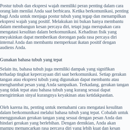
Postur tubuh dan ekspresi wajah memiliki peran penting dalam cara
orang lain menilai Anda saat berbicara. Ketika berkomunikasi, penting
bagi Anda untuk menjaga postur tubuh yang tegap dan menampilkan
ekspresi wajah yang positif. Melakukan ini bukan hanya membantu
dalam membangun kesan percaya diri, tetapi juga merupakan cara
mengatasi kesulitan dalam berkomunikasi. Kehadiran fisik yang
meyakinkan dapat memberikan dorongan pada rasa percaya diri
internal Anda dan membantu memperkuat ikatan positif dengan
audiens Anda.
Gunakan bahasa tubuh yang tepat
Selain itu, bahasa tubuh juga memiliki dampak yang signifikan
terhadap tingkat kepercayaan diri saat berkomunikasi. Setiap gerakan
tangan atau ekspresi tubuh yang digunakan dapat membantu atau
menghambat pesan yang Anda sampaikan. Terkadang, gerakan tangan
yang tidak tepat atau bahasa tubuh yang kurang sesuai dapat
mengirimkan sinyal kurangnya keyakinan atau ketidakpastian.
Oleh karena itu, penting untuk memahami cara mengatasi kesulitan
dalam berkomunikasi melalui bahasa tubuh yang tepat. Cobalah untuk
menggunakan gerakan tangan yang sesuai dengan pesan Anda dan
hindari gerakan yang berlebihan. Dengan demikian, Anda akan
mampu memancarkan rasa percaya diri yang lebih kuat dan kesan