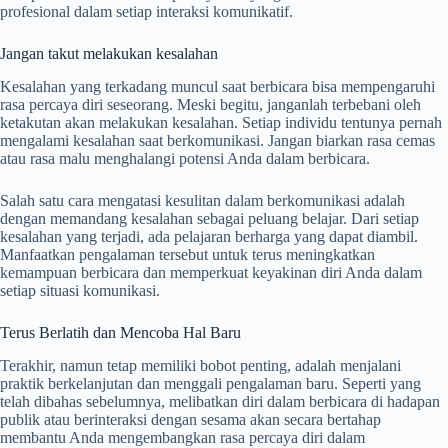
profesional dalam setiap interaksi komunikatif.
Jangan takut melakukan kesalahan
Kesalahan yang terkadang muncul saat berbicara bisa mempengaruhi
rasa percaya diri seseorang. Meski begitu, janganlah terbebani oleh
ketakutan akan melakukan kesalahan. Setiap individu tentunya pernah
mengalami kesalahan saat berkomunikasi. Jangan biarkan rasa cemas
atau rasa malu menghalangi potensi Anda dalam berbicara.
Salah satu cara mengatasi kesulitan dalam berkomunikasi adalah
dengan memandang kesalahan sebagai peluang belajar. Dari setiap
kesalahan yang terjadi, ada pelajaran berharga yang dapat diambil.
Manfaatkan pengalaman tersebut untuk terus meningkatkan
kemampuan berbicara dan memperkuat keyakinan diri Anda dalam
setiap situasi komunikasi.
Terus Berlatih dan Mencoba Hal Baru
Terakhir, namun tetap memiliki bobot penting, adalah menjalani
praktik berkelanjutan dan menggali pengalaman baru. Seperti yang
telah dibahas sebelumnya, melibatkan diri dalam berbicara di hadapan
publik atau berinteraksi dengan sesama akan secara bertahap
membantu Anda mengembangkan rasa percaya diri dalam