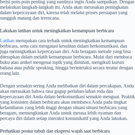
berisi poin-poin penting yang nantinya ingin Anda sampaikan. Dengan
melakukan langkah-langkah ini, Anda akan merasakan peningkatan
dalam kepercayaan diri, karena telah melalui proses persiapan yang
sungguh matang dan terencana.
Lakukan latihan untuk meningkatkan kemampuan berbicara
Latihan
merupakan cara terbaik untuk meningkatkan kemampuan
berbicara, serta cara mengatasi kesulitan dalam berkomunikasi, dan
juga meningkatkan kepercayaan diri. Ada beragam metode yang bisa
diterapkan dalam melatih kemampuan berbicara. Mulai dari membaca
buku atau artikel mengenai topik yang diminati, mengikuti kursus
bahasa atau public speaking, hingga berinteraksi secara teratur dengan
orang lain.
Dengan semakin sering Anda melibatkan diri dalam percakapan, Anda
akan merasakan bahwa rasa gugup perlahan-lahan reda dan
kepercayaan diri Anda dalam berkomunikasi semakin menguat. Praktik
yang konsisten dalam berbicara akan membawa Anda pada tingkat
kefamiliaran yang lebih tinggi dengan situasi-situasi berbicara yang
beragam, memungkinkan Anda untuk merasa lebih nyaman dan
percaya diri dalam setiap interaksi komunikatif yang Anda lakukan.
Perhatikan postur tubuh dan ekspresi wajah saat berbicara