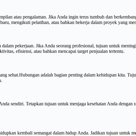
ampilan atau pengalaman. Jika Anda ingin terus tumbuh dan berkemba
 baru, mengikuti pelatihan, atau bahkan bekerja dalam proyek yang me
 dalam pekerjaan. Jika Anda seorang profesional, tujuan untuk mening
vitas, efisiensi, atau bahkan mencapai target penjualan tertentu.
ang sehat.Hubungan adalah bagian penting dalam kehidupan kita. Tuju
n.
i Anda sendiri. Tetapkan tujuan untuk menjaga kesehatan Anda dengan ra
ghidupkan kembali semangat dalam hidup Anda. Jadikan tujuan untuk m