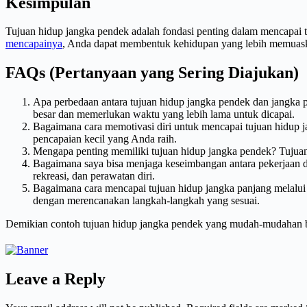
Kesimpulan
Tujuan hidup jangka pendek adalah fondasi penting dalam mencapai 
mencapainya
, Anda dapat membentuk kehidupan yang lebih memuask
FAQs (Pertanyaan yang Sering Diajukan)
Apa perbedaan antara tujuan hidup jangka pendek dan jangka p
besar dan memerlukan waktu yang lebih lama untuk dicapai.
Bagaimana cara memotivasi diri untuk mencapai tujuan hidup 
pencapaian kecil yang Anda raih.
Mengapa penting memiliki tujuan hidup jangka pendek? Tujua
Bagaimana saya bisa menjaga keseimbangan antara pekerjaan 
rekreasi, dan perawatan diri.
Bagaimana cara mencapai tujuan hidup jangka panjang melalui
dengan merencanakan langkah-langkah yang sesuai.
Demikian contoh tujuan hidup jangka pendek yang mudah-mudahan bi
Leave a Reply