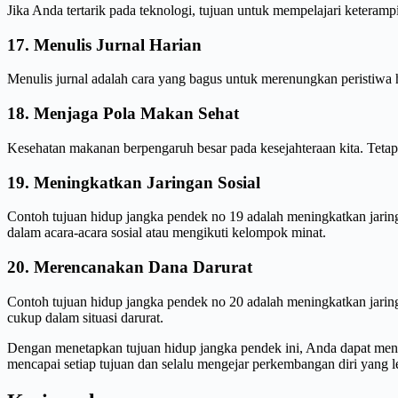
Jika Anda tertarik pada teknologi, tujuan untuk mempelajari keterampi
17. Menulis Jurnal Harian
Menulis jurnal adalah cara yang bagus untuk merenungkan peristiwa h
18. Menjaga Pola Makan Sehat
Kesehatan makanan berpengaruh besar pada kesejahteraan kita. Teta
19. Meningkatkan Jaringan Sosial
Contoh tujuan hidup jangka pendek no 19 adalah meningkatkan jaringa
dalam acara-acara sosial atau mengikuti kelompok minat.
20. Merencanakan Dana Darurat
Contoh tujuan hidup jangka pendek no 20 adalah meningkatkan jaring
cukup dalam situasi darurat.
Dengan menetapkan tujuan hidup jangka pendek ini, Anda dapat meng
mencapai setiap tujuan dan selalu mengejar perkembangan diri yang l