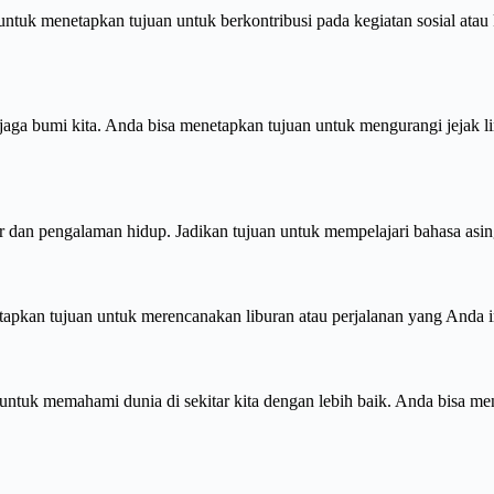
untuk menetapkan tujuan untuk berkontribusi pada kegiatan sosial at
ga bumi kita. Anda bisa menetapkan tujuan untuk mengurangi jejak lin
r dan pengalaman hidup. Jadikan tujuan untuk mempelajari bahasa asi
 Tetapkan tujuan untuk merencanakan liburan atau perjalanan yang Anda 
ntuk memahami dunia di sekitar kita dengan lebih baik. Anda bisa me