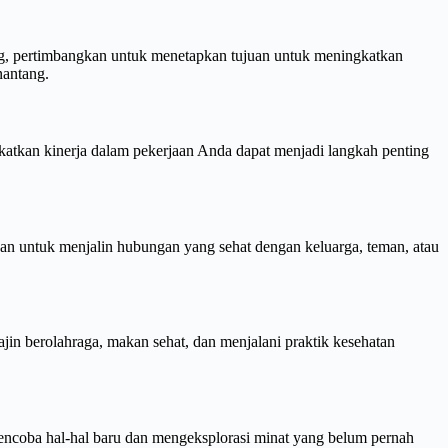
ng, pertimbangkan untuk menetapkan tujuan untuk meningkatkan
nantang.
katkan kinerja dalam pekerjaan Anda dapat menjadi langkah penting
an untuk menjalin hubungan yang sehat dengan keluarga, teman, atau
jin berolahraga, makan sehat, dan menjalani praktik kesehatan
encoba hal-hal baru dan mengeksplorasi minat yang belum pernah