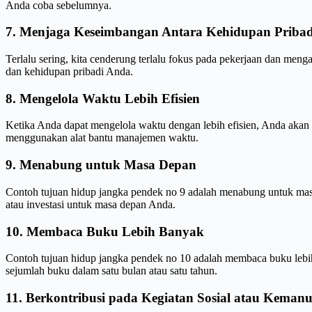
Anda coba sebelumnya.
7. Menjaga Keseimbangan Antara Kehidupan Pribad
Terlalu sering, kita cenderung terlalu fokus pada pekerjaan dan men
dan kehidupan pribadi Anda.
8. Mengelola Waktu Lebih Efisien
Ketika Anda dapat mengelola waktu dengan lebih efisien, Anda akan 
menggunakan alat bantu manajemen waktu.
9. Menabung untuk Masa Depan
Contoh tujuan hidup jangka pendek no 9 adalah menabung untuk mas
atau investasi untuk masa depan Anda.
10. Membaca Buku Lebih Banyak
Contoh tujuan hidup jangka pendek no 10 adalah membaca buku lebi
sejumlah buku dalam satu bulan atau satu tahun.
11. Berkontribusi pada Kegiatan Sosial atau Kemanu