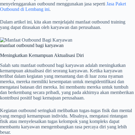
menyelenggarakan outbound menggunakan jasa seperti
Jasa Paket
Outbound di Lembang ini
.
Dalam artikel ini, kita akan menjelajahi manfaat outbound training
yang dapat dirasakan oleh karyawan dan perusahaan.
manfaat outbound bagi karyawan
Meningkatkan Kemampuan Aktualisasi Diri
Salah satu manfaat outbound bagi karyawan adalah meningkatkan
kemampuan aktualisasi diri seorang karyawan. Ketika karyawan
terlibat dalam kegiatan yang menantang dan di luar zona nyaman
mereka, mereka memiliki kesempatan untuk mengidentifikasi dan
mengatasi batasan diri mereka. Ini membantu mereka untuk tumbuh
dan berkembang secara pribadi, yang pada akhirnya akan memberikan
kontribusi positif bagi kemajuan perusahaan.
Kegiatan outbound seringkali melibatkan tugas-tugas fisik dan mental
yang menguji kemampuan individu. Misalnya, mengatasi rintangan
fisik atau menyelesaikan tugas kelompok yang kompleks dapat
membantu karyawan mengembangkan rasa percaya diri yang lebih
besar.