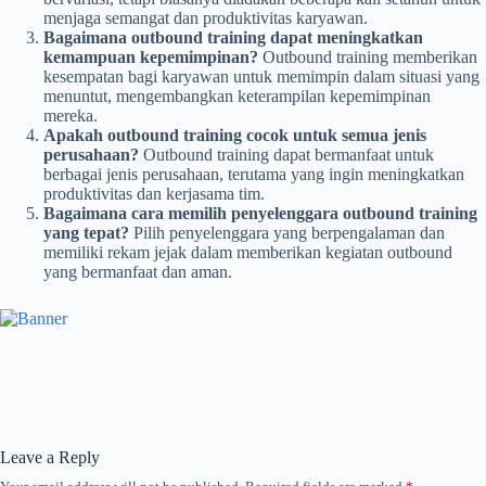
menjaga semangat dan produktivitas karyawan.
Bagaimana outbound training dapat meningkatkan
kemampuan kepemimpinan?
Outbound training memberikan
kesempatan bagi karyawan untuk memimpin dalam situasi yang
menuntut, mengembangkan keterampilan kepemimpinan
mereka.
Apakah outbound training cocok untuk semua jenis
perusahaan?
Outbound training dapat bermanfaat untuk
berbagai jenis perusahaan, terutama yang ingin meningkatkan
produktivitas dan kerjasama tim.
Bagaimana cara memilih penyelenggara outbound training
yang tepat?
Pilih penyelenggara yang berpengalaman dan
memiliki rekam jejak dalam memberikan kegiatan outbound
yang bermanfaat dan aman.
Leave a Reply