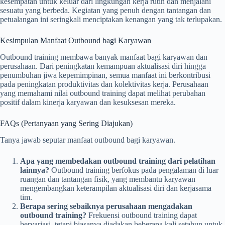
kesempatan untuk keluar dari lingkungan kerja rutin dan menjalani
sesuatu yang berbeda. Kegiatan yang penuh dengan tantangan dan
petualangan ini seringkali menciptakan kenangan yang tak terlupakan.
Kesimpulan Manfaat Outbound bagi Karyawan
Outbound training membawa banyak manfaat bagi karyawan dan
perusahaan. Dari peningkatan kemampuan aktualisasi diri hingga
penumbuhan jiwa kepemimpinan, semua manfaat ini berkontribusi
pada peningkatan produktivitas dan kolektivitas kerja. Perusahaan
yang memahami nilai outbound training dapat melihat perubahan
positif dalam kinerja karyawan dan kesuksesan mereka.
FAQs (Pertanyaan yang Sering Diajukan)
Tanya jawab seputar manfaat outbound bagi karyawan.
Apa yang membedakan outbound training dari pelatihan
lainnya?
Outbound training berfokus pada pengalaman di luar
ruangan dan tantangan fisik, yang membantu karyawan
mengembangkan keterampilan aktualisasi diri dan kerjasama
tim.
Berapa sering sebaiknya perusahaan mengadakan
outbound training?
Frekuensi outbound training dapat
bervariasi, tetapi biasanya diadakan beberapa kali setahun untuk