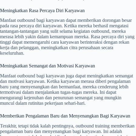
Meningkatkan Rasa Percaya Diri Karyawan
Manfaat outbound bagi karyawan dapat memberikan dorongan besar
pada rasa percaya diri karyawan. Ketika mereka berhasil mengatasi
tantangan-tantangan yang sulit selama kegiatan outbound, mereka
merasa lebih yakin dalam kemampuan mereka. Rasa percaya diri yang
tinggi dapat memengaruhi cara karyawan berinteraksi dengan rekan
kerja dan pelanggan, meningkatkan citra perusahaan secara
keseluruhan.
Meningkatkan Semangat dan Motivasi Karyawan
Manfaat outbound bagi karyawan juga dapat meningkatkan semangat
dan motivasi karyawan. Ketika karyawan merasa diberi pengalaman
baru yang menyenangkan dan bermanfaat, mereka cenderung lebih
termotivasi dalam menjalankan tugas-tugas mereka. Ini dapat
mengurangi kejenuhan dan penurunan semangat yang mungkin
muncul dalam rutinitas pekerjaan sehari-hari.
Memberikan Pengalaman Baru dan Menyenangkan Bagi Karyawan
Terakhir, tetapi tidak kalah pentingnya, outbound training memberikan
pengalaman baru dan menyenangkan bagi karyawan. Ini adalah