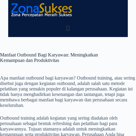
Manfaat Outbound Bagi Karyawan: Meningkatkan
Kemampuan dan Produktivitas
Apa manfaat outbound bagi karyawan? Outbound training, atau sering
disebut juga dengan kegiatan outbound, adalah salah satu metode
pelatihan yang semakin populer di kalangan perusahaan. Kegiatan ini
tidak hanya menghadirkan kesenangan dan tantangan, tetapi juga
membawa berbagai manfaat bagi karyawan dan perusahaan secara
keseluruhan.
Outbound training adalah kegiatan yang sering diadakan oleh
perusahaan sebagai bentuk refreshing dan pelatihan bagi para
karyawannya. Tujuan utamanya adalah untuk meningkatkan
kemampuan serta produktivitas karyawan. Perusahaan Anda bisa