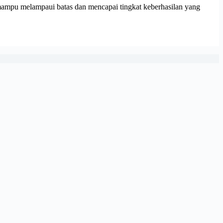
 mampu melampaui batas dan mencapai tingkat keberhasilan yang