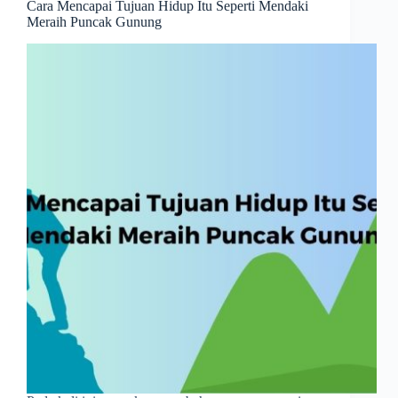
Cara Mencapai Tujuan Hidup Itu Seperti Mendaki
Meraih Puncak Gunung