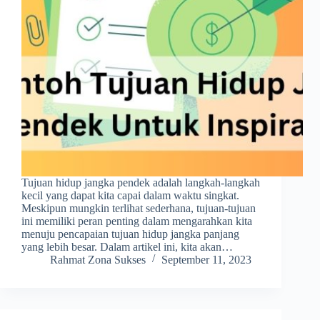
Tujuan hidup jangka pendek adalah langkah-langkah
kecil yang dapat kita capai dalam waktu singkat.
Meskipun mungkin terlihat sederhana, tujuan-tujuan
ini memiliki peran penting dalam mengarahkan kita
menuju pencapaian tujuan hidup jangka panjang
yang lebih besar. Dalam artikel ini, kita akan…
Rahmat Zona Sukses
September 11, 2023