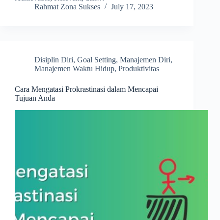
Rahmat Zona Sukses
July 17, 2023
Disiplin Diri
,
Goal Setting
,
Manajemen Diri
,
Manajemen Waktu Hidup
,
Produktivitas
Cara Mengatasi Prokrastinasi dalam Mencapai
Tujuan Anda