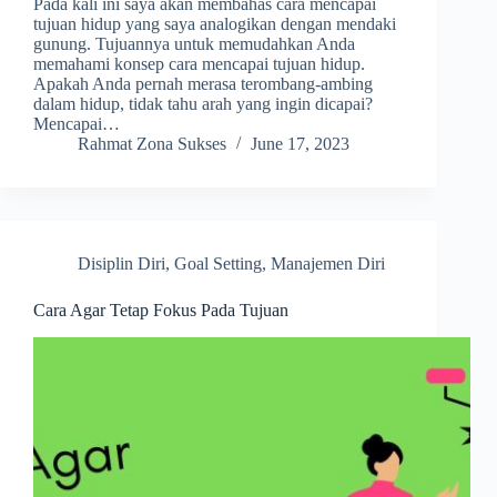
Pada kali ini saya akan membahas cara mencapai
tujuan hidup yang saya analogikan dengan mendaki
gunung. Tujuannya untuk memudahkan Anda
memahami konsep cara mencapai tujuan hidup.
Apakah Anda pernah merasa terombang-ambing
dalam hidup, tidak tahu arah yang ingin dicapai?
Mencapai…
Rahmat Zona Sukses
June 17, 2023
Disiplin Diri
,
Goal Setting
,
Manajemen Diri
Cara Agar Tetap Fokus Pada Tujuan