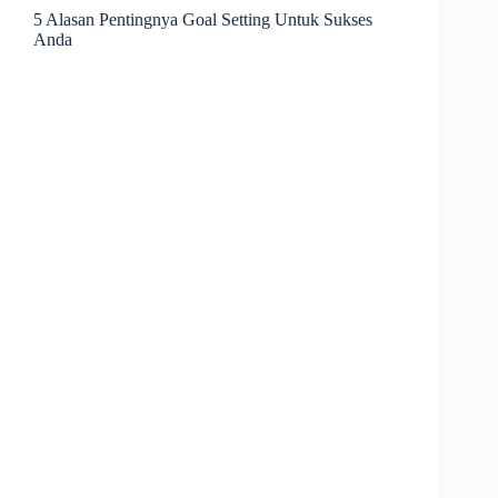
5 Alasan Pentingnya Goal Setting Untuk Sukses
Anda