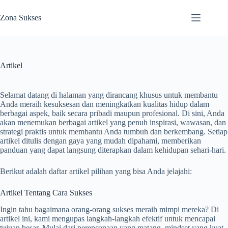
Skip
to
Zona Sukses
content
Artikel
Selamat datang di halaman yang dirancang khusus untuk membantu
Anda meraih kesuksesan dan meningkatkan kualitas hidup dalam
berbagai aspek, baik secara pribadi maupun profesional. Di sini, Anda
akan menemukan berbagai artikel yang penuh inspirasi, wawasan, dan
strategi praktis untuk membantu Anda tumbuh dan berkembang. Setiap
artikel ditulis dengan gaya yang mudah dipahami, memberikan
panduan yang dapat langsung diterapkan dalam kehidupan sehari-hari.
Berikut adalah daftar artikel pilihan yang bisa Anda jelajahi:
Artikel Tentang Cara Sukses
Ingin tahu bagaimana orang-orang sukses meraih mimpi mereka? Di
artikel ini, kami mengupas langkah-langkah efektif untuk mencapai
tujuan besar. Mulai dari perencanaan yang matang, mindset yang kuat,