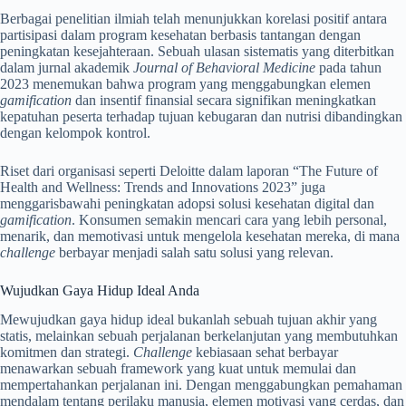
Berbagai penelitian ilmiah telah menunjukkan korelasi positif antara
partisipasi dalam program kesehatan berbasis tantangan dengan
peningkatan kesejahteraan. Sebuah ulasan sistematis yang diterbitkan
dalam jurnal akademik
Journal of Behavioral Medicine
pada tahun
2023 menemukan bahwa program yang menggabungkan elemen
gamification
dan insentif finansial secara signifikan meningkatkan
kepatuhan peserta terhadap tujuan kebugaran dan nutrisi dibandingkan
dengan kelompok kontrol.
Riset dari organisasi seperti Deloitte dalam laporan “The Future of
Health and Wellness: Trends and Innovations 2023” juga
menggarisbawahi peningkatan adopsi solusi kesehatan digital dan
gamification
. Konsumen semakin mencari cara yang lebih personal,
menarik, dan memotivasi untuk mengelola kesehatan mereka, di mana
challenge
berbayar menjadi salah satu solusi yang relevan.
Wujudkan Gaya Hidup Ideal Anda
Mewujudkan gaya hidup ideal bukanlah sebuah tujuan akhir yang
statis, melainkan sebuah perjalanan berkelanjutan yang membutuhkan
komitmen dan strategi.
Challenge
kebiasaan sehat berbayar
menawarkan sebuah framework yang kuat untuk memulai dan
mempertahankan perjalanan ini. Dengan menggabungkan pemahaman
mendalam tentang perilaku manusia, elemen motivasi yang cerdas, dan