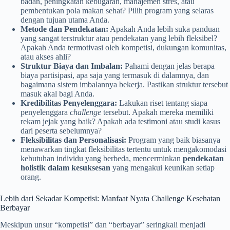
badan, peningkatan kebugaran, manajemen stres, atau
pembentukan pola makan sehat? Pilih program yang selaras
dengan tujuan utama Anda.
Metode dan Pendekatan:
Apakah Anda lebih suka panduan
yang sangat terstruktur atau pendekatan yang lebih fleksibel?
Apakah Anda termotivasi oleh kompetisi, dukungan komunitas,
atau akses ahli?
Struktur Biaya dan Imbalan:
Pahami dengan jelas berapa
biaya partisipasi, apa saja yang termasuk di dalamnya, dan
bagaimana sistem imbalannya bekerja. Pastikan struktur tersebut
masuk akal bagi Anda.
Kredibilitas Penyelenggara:
Lakukan riset tentang siapa
penyelenggara
challenge
tersebut. Apakah mereka memiliki
rekam jejak yang baik? Apakah ada testimoni atau studi kasus
dari peserta sebelumnya?
Fleksibilitas dan Personalisasi:
Program yang baik biasanya
menawarkan tingkat fleksibilitas tertentu untuk mengakomodasi
kebutuhan individu yang berbeda, mencerminkan
pendekatan
holistik dalam kesuksesan
yang mengakui keunikan setiap
orang.
Lebih dari Sekadar Kompetisi: Manfaat Nyata Challenge Kesehatan
Berbayar
Meskipun unsur “kompetisi” dan “berbayar” seringkali menjadi