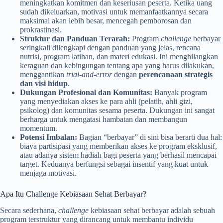
meningkatkan komitmen dan keseriusan peserta. Ketika uang
sudah dikeluarkan, motivasi untuk memanfaatkannya secara
maksimal akan lebih besar, mencegah pemborosan dan
prokrastinasi.
Struktur dan Panduan Terarah:
Program
challenge
berbayar
seringkali dilengkapi dengan panduan yang jelas, rencana
nutrisi, program latihan, dan materi edukasi. Ini menghilangkan
keraguan dan kebingungan tentang apa yang harus dilakukan,
menggantikan
trial-and-error
dengan
perencanaan strategis
dan visi hidup
.
Dukungan Profesional dan Komunitas:
Banyak program
yang menyediakan akses ke para ahli (pelatih, ahli gizi,
psikolog) dan komunitas sesama peserta. Dukungan ini sangat
berharga untuk mengatasi hambatan dan membangun
momentum.
Potensi Imbalan:
Bagian “berbayar” di sini bisa berarti dua hal:
biaya partisipasi yang memberikan akses ke program eksklusif,
atau adanya sistem hadiah bagi peserta yang berhasil mencapai
target. Keduanya berfungsi sebagai insentif yang kuat untuk
menjaga motivasi.
Apa Itu Challenge Kebiasaan Sehat Berbayar?
Secara sederhana,
challenge
kebiasaan sehat berbayar adalah sebuah
program terstruktur yang dirancang untuk membantu individu