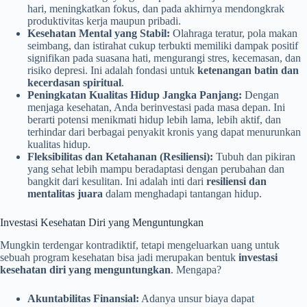
hari, meningkatkan fokus, dan pada akhirnya mendongkrak
produktivitas kerja maupun pribadi.
Kesehatan Mental yang Stabil:
Olahraga teratur, pola makan
seimbang, dan istirahat cukup terbukti memiliki dampak positif
signifikan pada suasana hati, mengurangi stres, kecemasan, dan
risiko depresi. Ini adalah fondasi untuk
ketenangan batin dan
kecerdasan spiritual
.
Peningkatan Kualitas Hidup Jangka Panjang:
Dengan
menjaga kesehatan, Anda berinvestasi pada masa depan. Ini
berarti potensi menikmati hidup lebih lama, lebih aktif, dan
terhindar dari berbagai penyakit kronis yang dapat menurunkan
kualitas hidup.
Fleksibilitas dan Ketahanan (Resiliensi):
Tubuh dan pikiran
yang sehat lebih mampu beradaptasi dengan perubahan dan
bangkit dari kesulitan. Ini adalah inti dari
resiliensi dan
mentalitas juara
dalam menghadapi tantangan hidup.
Investasi Kesehatan Diri yang Menguntungkan
Mungkin terdengar kontradiktif, tetapi mengeluarkan uang untuk
sebuah program kesehatan bisa jadi merupakan bentuk
investasi
kesehatan diri yang menguntungkan
. Mengapa?
Akuntabilitas Finansial:
Adanya unsur biaya dapat