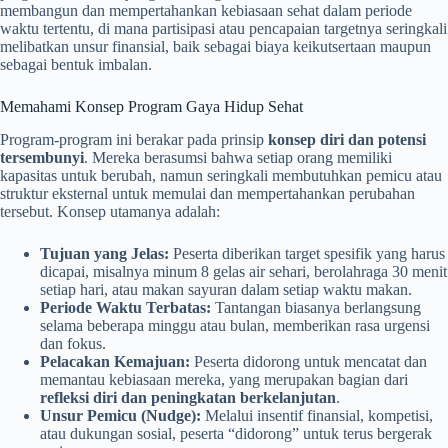
membangun dan mempertahankan kebiasaan sehat dalam periode
waktu tertentu, di mana partisipasi atau pencapaian targetnya seringkali
melibatkan unsur finansial, baik sebagai biaya keikutsertaan maupun
sebagai bentuk imbalan.
Memahami Konsep Program Gaya Hidup Sehat
Program-program ini berakar pada prinsip
konsep diri dan potensi
tersembunyi
. Mereka berasumsi bahwa setiap orang memiliki
kapasitas untuk berubah, namun seringkali membutuhkan pemicu atau
struktur eksternal untuk memulai dan mempertahankan perubahan
tersebut. Konsep utamanya adalah:
Tujuan yang Jelas:
Peserta diberikan target spesifik yang harus
dicapai, misalnya minum 8 gelas air sehari, berolahraga 30 menit
setiap hari, atau makan sayuran dalam setiap waktu makan.
Periode Waktu Terbatas:
Tantangan biasanya berlangsung
selama beberapa minggu atau bulan, memberikan rasa urgensi
dan fokus.
Pelacakan Kemajuan:
Peserta didorong untuk mencatat dan
memantau kebiasaan mereka, yang merupakan bagian dari
refleksi diri dan peningkatan berkelanjutan
.
Unsur Pemicu (Nudge):
Melalui insentif finansial, kompetisi,
atau dukungan sosial, peserta “didorong” untuk terus bergerak