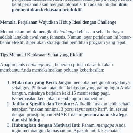
berat perlahan akan menjadi otomatis. Ini adalah inti dari
ilmu
pembentukan kebiasaan produktif
.
Memulai Perjalanan Wujudkan Hidup Ideal dengan Challenge
Memutuskan untuk mengikuti
challenge
kebiasaan sehat berbayar
adalah langkah awal yang fantastis. Namun, agar perjalanan ini benar-
benar efektif, diperlukan strategi dan pemilihan program yang tepat.
Tips Memulai Kebiasaan Sehat yang Efektif
Apapun jenis
challenge
-nya, beberapa prinsip dasar ini akan
membantu Anda memaksimalkan peluang keberhasilan:
Mulai dari yang Kecil:
Jangan mencoba mengubah segalanya
sekaligus. Pilih satu atau dua kebiasaan yang paling ingin Anda
bangun, misalnya berjalan kaki 15 menit setiap pagi.
Keberhasilan kecil akan membangun momentum.
Jadikan Spesifik dan Terukur:
Alih-alih “makan lebih sehat”,
tetapkan “makan minimal 3 porsi sayur setiap hari”. Ini sesuai
dengan prinsip tujuan SMART dalam
perencanaan strategis
dan visi hidup
.
Hubungkan dengan Motivasi Inti:
Pahami
mengapa
Anda
ingin membangun kebiasaan ini. Apakah untuk kesehatan