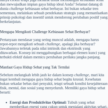
dan mewujudkan impian gaya hidup ideal Anda? Selamat datang di
dunia
challenge
kebiasaan sehat berbayar. Ini bukan sekadar tren
sementara, melainkan sebuah pendekatan strategis yang memanfaatkan
prinsip psikologi dan insentif untuk mendorong perubahan positif yang
berkelanjutan.
Mengapa Mengikuti Challenge Kebiasaan Sehat Berbayar?
Pertanyaan mendasar yang sering muncul adalah, mengapa harus
repot-repot mengikuti sebuah
challenge
, apalagi jika berbayar?
Jawabannya terletak pada nilai intrinsik dan ekstrinsik yang
ditawarkan. Konsep ini menggabungkan berbagai elemen kunci yang
terbukti efektif dalam memicu perubahan perilaku jangka panjang.
Manfaat Gaya Hidup Sehat yang Tak Ternilai
Sebelum melangkah lebih jauh ke dalam konsep
challenge
, mari kita
ingat kembali mengapa gaya hidup sehat begitu krusial. Kesehatan
bukan sekadar bebas dari penyakit, tetapi sebuah kondisi kesejahteraan
fisik, mental, dan sosial yang menyeluruh. Memiliki gaya hidup sehat
berarti:
Energi dan Produktivitas Optimal:
Tubuh yang sehat
memberikan energi yang cukup untuk menjalani aktivitas sehari-