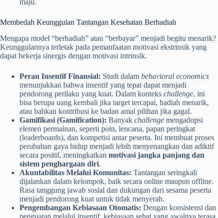
maju.
Membedah Keunggulan Tantangan Kesehatan Berhadiah
Mengapa model “berhadiah” atau “berbayar” menjadi begitu menarik?
Keunggulannya terletak pada pemanfaatan motivasi ekstrinsik yang
dapat bekerja sinergis dengan motivasi intrinsik.
Peran Insentif Finansial:
Studi dalam
behavioral economics
menunjukkan bahwa insentif yang tepat dapat menjadi
pendorong perilaku yang kuat. Dalam konteks
challenge
, ini
bisa berupa uang kembali jika target tercapai, hadiah menarik,
atau bahkan kontribusi ke badan amal pilihan jika gagal.
Gamifikasi (Gamification):
Banyak
challenge
mengadopsi
elemen permainan, seperti poin, lencana, papan peringkat
(leaderboards), dan kompetisi antar peserta. Ini membuat proses
perubahan gaya hidup menjadi lebih menyenangkan dan adiktif
secara positif, meningkatkan
motivasi jangka panjang dan
sistem penghargaan diri
.
Akuntabilitas Melalui Komunitas:
Tantangan seringkali
dijalankan dalam kelompok, baik secara online maupun offline.
Rasa tanggung jawab sosial dan dukungan dari sesama peserta
menjadi pendorong kuat untuk tidak menyerah.
Pengembangan Kebiasaan Otomatis:
Dengan konsistensi dan
penguatan melalui insentif, kebiasaan sehat yang awalnya terasa