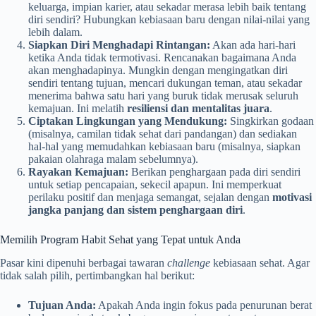
keluarga, impian karier, atau sekadar merasa lebih baik tentang
diri sendiri? Hubungkan kebiasaan baru dengan nilai-nilai yang
lebih dalam.
Siapkan Diri Menghadapi Rintangan:
Akan ada hari-hari
ketika Anda tidak termotivasi. Rencanakan bagaimana Anda
akan menghadapinya. Mungkin dengan mengingatkan diri
sendiri tentang tujuan, mencari dukungan teman, atau sekadar
menerima bahwa satu hari yang buruk tidak merusak seluruh
kemajuan. Ini melatih
resiliensi dan mentalitas juara
.
Ciptakan Lingkungan yang Mendukung:
Singkirkan godaan
(misalnya, camilan tidak sehat dari pandangan) dan sediakan
hal-hal yang memudahkan kebiasaan baru (misalnya, siapkan
pakaian olahraga malam sebelumnya).
Rayakan Kemajuan:
Berikan penghargaan pada diri sendiri
untuk setiap pencapaian, sekecil apapun. Ini memperkuat
perilaku positif dan menjaga semangat, sejalan dengan
motivasi
jangka panjang dan sistem penghargaan diri
.
Memilih Program Habit Sehat yang Tepat untuk Anda
Pasar kini dipenuhi berbagai tawaran
challenge
kebiasaan sehat. Agar
tidak salah pilih, pertimbangkan hal berikut:
Tujuan Anda:
Apakah Anda ingin fokus pada penurunan berat