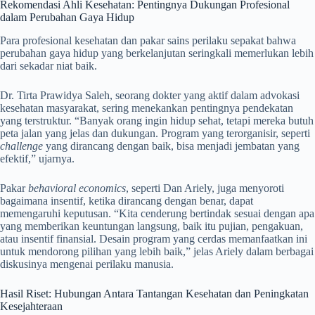
Rekomendasi Ahli Kesehatan: Pentingnya Dukungan Profesional
dalam Perubahan Gaya Hidup
Para profesional kesehatan dan pakar sains perilaku sepakat bahwa
perubahan gaya hidup yang berkelanjutan seringkali memerlukan lebih
dari sekadar niat baik.
Dr. Tirta Prawidya Saleh, seorang dokter yang aktif dalam advokasi
kesehatan masyarakat, sering menekankan pentingnya pendekatan
yang terstruktur. “Banyak orang ingin hidup sehat, tetapi mereka butuh
peta jalan yang jelas dan dukungan. Program yang terorganisir, seperti
challenge
yang dirancang dengan baik, bisa menjadi jembatan yang
efektif,” ujarnya.
Pakar
behavioral economics
, seperti Dan Ariely, juga menyoroti
bagaimana insentif, ketika dirancang dengan benar, dapat
memengaruhi keputusan. “Kita cenderung bertindak sesuai dengan apa
yang memberikan keuntungan langsung, baik itu pujian, pengakuan,
atau insentif finansial. Desain program yang cerdas memanfaatkan ini
untuk mendorong pilihan yang lebih baik,” jelas Ariely dalam berbagai
diskusinya mengenai perilaku manusia.
Hasil Riset: Hubungan Antara Tantangan Kesehatan dan Peningkatan
Kesejahteraan