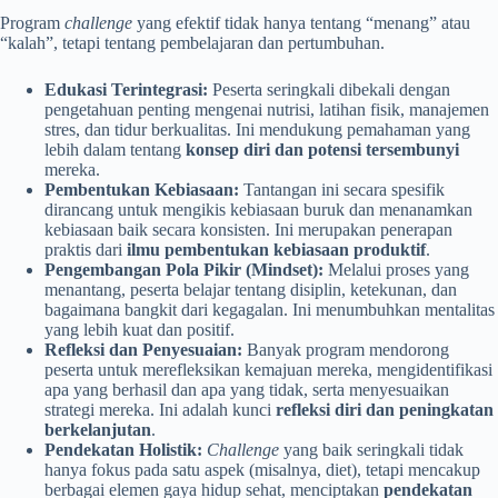
Program
challenge
yang efektif tidak hanya tentang “menang” atau
“kalah”, tetapi tentang pembelajaran dan pertumbuhan.
Edukasi Terintegrasi:
Peserta seringkali dibekali dengan
pengetahuan penting mengenai nutrisi, latihan fisik, manajemen
stres, dan tidur berkualitas. Ini mendukung pemahaman yang
lebih dalam tentang
konsep diri dan potensi tersembunyi
mereka.
Pembentukan Kebiasaan:
Tantangan ini secara spesifik
dirancang untuk mengikis kebiasaan buruk dan menanamkan
kebiasaan baik secara konsisten. Ini merupakan penerapan
praktis dari
ilmu pembentukan kebiasaan produktif
.
Pengembangan Pola Pikir (Mindset):
Melalui proses yang
menantang, peserta belajar tentang disiplin, ketekunan, dan
bagaimana bangkit dari kegagalan. Ini menumbuhkan mentalitas
yang lebih kuat dan positif.
Refleksi dan Penyesuaian:
Banyak program mendorong
peserta untuk merefleksikan kemajuan mereka, mengidentifikasi
apa yang berhasil dan apa yang tidak, serta menyesuaikan
strategi mereka. Ini adalah kunci
refleksi diri dan peningkatan
berkelanjutan
.
Pendekatan Holistik:
Challenge
yang baik seringkali tidak
hanya fokus pada satu aspek (misalnya, diet), tetapi mencakup
berbagai elemen gaya hidup sehat, menciptakan
pendekatan