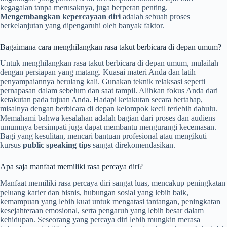
kegagalan tanpa merusaknya, juga berperan penting.
Mengembangkan kepercayaan diri
adalah sebuah proses
berkelanjutan yang dipengaruhi oleh banyak faktor.
Bagaimana cara menghilangkan rasa takut berbicara di depan umum?
Untuk menghilangkan rasa takut berbicara di depan umum, mulailah
dengan persiapan yang matang. Kuasai materi Anda dan latih
penyampaiannya berulang kali. Gunakan teknik relaksasi seperti
pernapasan dalam sebelum dan saat tampil. Alihkan fokus Anda dari
ketakutan pada tujuan Anda. Hadapi ketakutan secara bertahap,
misalnya dengan berbicara di depan kelompok kecil terlebih dahulu.
Memahami bahwa kesalahan adalah bagian dari proses dan audiens
umumnya bersimpati juga dapat membantu mengurangi kecemasan.
Bagi yang kesulitan, mencari bantuan profesional atau mengikuti
kursus
public speaking tips
sangat direkomendasikan.
Apa saja manfaat memiliki rasa percaya diri?
Manfaat memiliki rasa percaya diri sangat luas, mencakup peningkatan
peluang karier dan bisnis, hubungan sosial yang lebih baik,
kemampuan yang lebih kuat untuk mengatasi tantangan, peningkatan
kesejahteraan emosional, serta pengaruh yang lebih besar dalam
kehidupan. Seseorang yang percaya diri lebih mungkin merasa