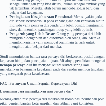
sebagai tantangan yang bisa diatasi, bukan sebagai tembok yang
tak tertembus. Mereka lebih berani mencoba solusi baru dan
belajar dari kegagalan.
Peningkatan Kesejahteraan Emosional
: Merasa yakin pada
diri sendiri berkontribusi pada kebahagiaan dan kepuasan hidup.
Individu yang percaya diri cenderung lebih positif, mengurangi
stres, dan memiliki pandangan hidup yang lebih optimis.
Pengaruh yang Lebih Besar
: Orang yang percaya diri lebih
mungkin didengarkan dan dihormati oleh orang lain. Mereka
memiliki karisma yang membuat orang lain tertarik untuk
mengikuti atau belajar dari mereka.
Studi menunjukkan bahwa rasa percaya diri berkorelasi positif dengan
kepuasan hidup dan pencapaian tujuan. Misalnya, penelitian mengenai
kenapa percaya diri itu menjadi kunci sukses
sering kali
menekankan bagaimana keyakinan pada diri sendiri memicu tindakan
yang mengarah pada kesuksesan.
FAQ: Pertanyaan Umum Seputar Kepercayaan Diri
Bagaimana cara meningkatkan rasa percaya diri?
Meningkatkan rasa percaya diri melibatkan kombinasi perubahan pola
pikir, pengembangan keterampilan, dan latihan yang konsisten.