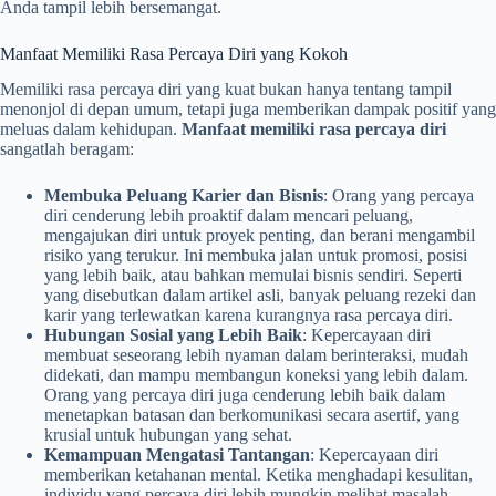
Anda tampil lebih bersemangat.
Manfaat Memiliki Rasa Percaya Diri yang Kokoh
Memiliki rasa percaya diri yang kuat bukan hanya tentang tampil
menonjol di depan umum, tetapi juga memberikan dampak positif yang
meluas dalam kehidupan.
Manfaat memiliki rasa percaya diri
sangatlah beragam:
Membuka Peluang Karier dan Bisnis
: Orang yang percaya
diri cenderung lebih proaktif dalam mencari peluang,
mengajukan diri untuk proyek penting, dan berani mengambil
risiko yang terukur. Ini membuka jalan untuk promosi, posisi
yang lebih baik, atau bahkan memulai bisnis sendiri. Seperti
yang disebutkan dalam artikel asli, banyak peluang rezeki dan
karir yang terlewatkan karena kurangnya rasa percaya diri.
Hubungan Sosial yang Lebih Baik
: Kepercayaan diri
membuat seseorang lebih nyaman dalam berinteraksi, mudah
didekati, dan mampu membangun koneksi yang lebih dalam.
Orang yang percaya diri juga cenderung lebih baik dalam
menetapkan batasan dan berkomunikasi secara asertif, yang
krusial untuk hubungan yang sehat.
Kemampuan Mengatasi Tantangan
: Kepercayaan diri
memberikan ketahanan mental. Ketika menghadapi kesulitan,
individu yang percaya diri lebih mungkin melihat masalah