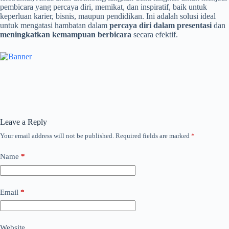
pembicara yang percaya diri, memikat, dan inspiratif, baik untuk
keperluan karier, bisnis, maupun pendidikan. Ini adalah solusi ideal
untuk mengatasi hambatan dalam
percaya diri dalam presentasi
dan
meningkatkan kemampuan berbicara
secara efektif.
Leave a Reply
Your email address will not be published.
Required fields are marked
*
Name
*
Email
*
Website