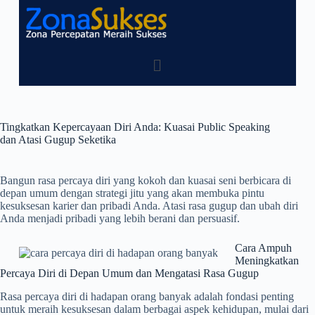
Tingkatkan Kepercayaan Diri Anda: Kuasai Public Speaking
dan Atasi Gugup Seketika
Bangun rasa percaya diri yang kokoh dan kuasai seni berbicara di
depan umum dengan strategi jitu yang akan membuka pintu
kesuksesan karier dan pribadi Anda. Atasi rasa gugup dan ubah diri
Anda menjadi pribadi yang lebih berani dan persuasif.
Cara Ampuh
Meningkatkan
Percaya Diri di Depan Umum dan Mengatasi Rasa Gugup
Rasa percaya diri di hadapan orang banyak adalah fondasi penting
untuk meraih kesuksesan dalam berbagai aspek kehidupan, mulai dari