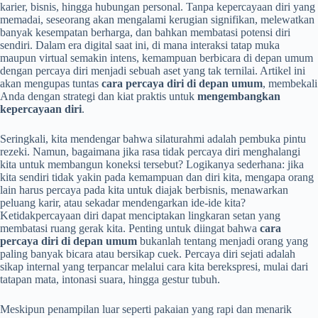
karier, bisnis, hingga hubungan personal. Tanpa kepercayaan diri yang
memadai, seseorang akan mengalami kerugian signifikan, melewatkan
banyak kesempatan berharga, dan bahkan membatasi potensi diri
sendiri. Dalam era digital saat ini, di mana interaksi tatap muka
maupun virtual semakin intens, kemampuan berbicara di depan umum
dengan percaya diri menjadi sebuah aset yang tak ternilai. Artikel ini
akan mengupas tuntas
cara percaya diri di depan umum
, membekali
Anda dengan strategi dan kiat praktis untuk
mengembangkan
kepercayaan diri
.
Seringkali, kita mendengar bahwa silaturahmi adalah pembuka pintu
rezeki. Namun, bagaimana jika rasa tidak percaya diri menghalangi
kita untuk membangun koneksi tersebut? Logikanya sederhana: jika
kita sendiri tidak yakin pada kemampuan dan diri kita, mengapa orang
lain harus percaya pada kita untuk diajak berbisnis, menawarkan
peluang karir, atau sekadar mendengarkan ide-ide kita?
Ketidakpercayaan diri dapat menciptakan lingkaran setan yang
membatasi ruang gerak kita. Penting untuk diingat bahwa
cara
percaya diri di depan umum
bukanlah tentang menjadi orang yang
paling banyak bicara atau bersikap cuek. Percaya diri sejati adalah
sikap internal yang terpancar melalui cara kita berekspresi, mulai dari
tatapan mata, intonasi suara, hingga gestur tubuh.
Meskipun penampilan luar seperti pakaian yang rapi dan menarik