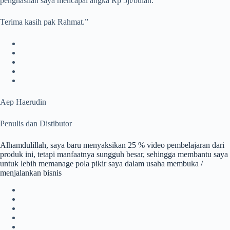
penghasilan saya mencapai angka Rp 5jt/bulan.
Terima kasih pak Rahmat.”
Aep Haerudin
Penulis dan Distibutor
Alhamdulillah, saya baru menyaksikan 25 % video pembelajaran dari
produk ini, tetapi manfaatnya sungguh besar, sehingga membantu saya
untuk lebih memanage pola pikir saya dalam usaha membuka /
menjalankan bisnis