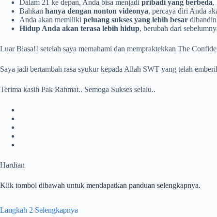
Dalam 21 ke depan, Anda bisa menjadi
pribadi yang berbeda
,
Bahkan
hanya dengan nonton videonya
, percaya diri Anda ak
Anda akan memiliki
peluang sukses yang lebih besar
dibandin
Hidup Anda akan terasa lebih hidup
, berubah dari sebelumny
Luar Biasa!! setelah saya memahami dan mempraktekkan The Confidence 
Saya jadi bertambah rasa syukur kepada Allah SWT yang telah emberi
Terima kasih Pak Rahmat.. Semoga Sukses selalu..
Hardian
Klik tombol dibawah untuk mendapatkan panduan selengkapnya.
Langkah 2 Selengkapnya