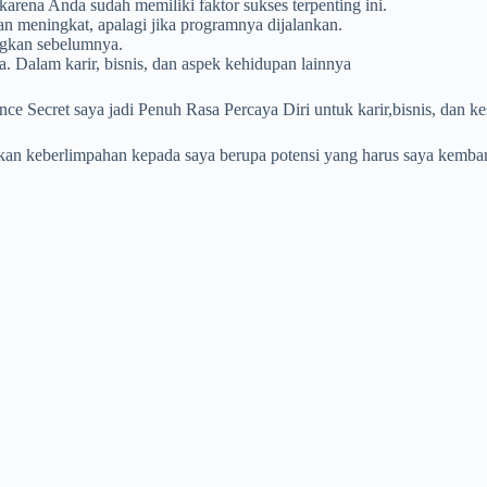
 karena Anda sudah memiliki faktor sukses terpenting ini.
an meningkat, apalagi jika programnya dijalankan.
gkan sebelumnya.
a. Dalam karir, bisnis, dan aspek kehidupan lainnya
Secret saya jadi Penuh Rasa Percaya Diri untuk karir,bisnis, dan kes
kan keberlimpahan kepada saya berupa potensi yang harus saya kemba