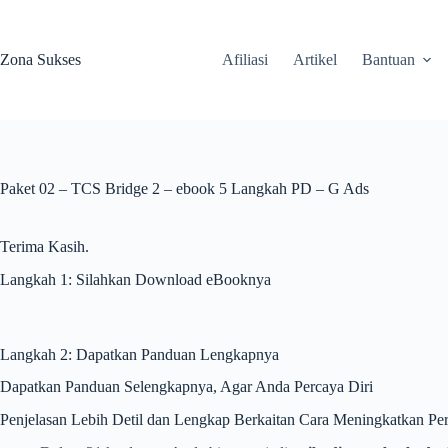
Skip
to
content
Zona Sukses
Afiliasi
Artikel
Bantuan
Paket 02 – TCS Bridge 2 – ebook 5 Langkah PD – G Ads
Terima Kasih.
Langkah 1: Silahkan Download eBooknya
Langkah 2: Dapatkan Panduan Lengkapnya
Dapatkan Panduan Selengkapnya, Agar Anda Percaya Diri
Penjelasan Lebih Detil dan Lengkap Berkaitan Cara Meningkatkan Per