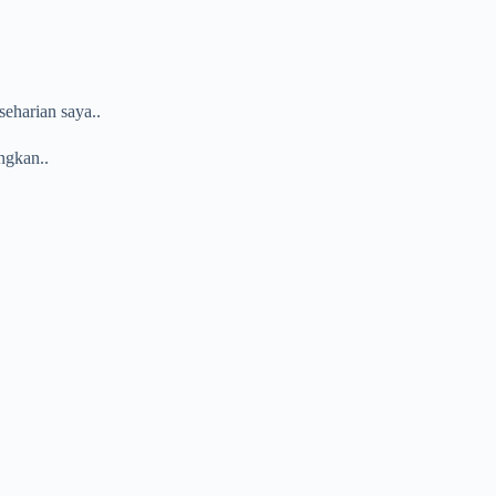
eharian saya..
ngkan..