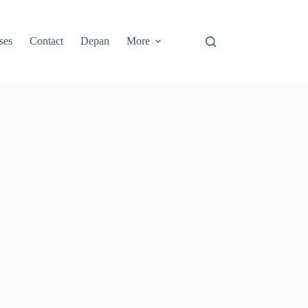
ses
Contact
Depan
More