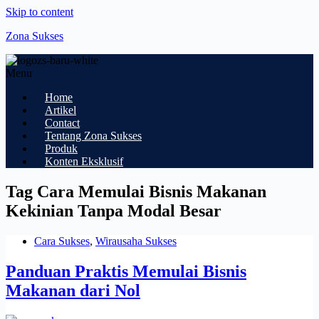
Skip to content
Zona Sukses
Menu
Home
Artikel
Contact
Tentang Zona Sukses
Produk
Konten Eksklusif
Tag
Cara Memulai Bisnis Makanan
Kekinian Tanpa Modal Besar
Cara Sukses
,
Wirausaha Sukses
Panduan Praktis Memulai Bisnis
Makanan dari Nol