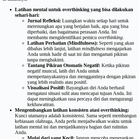
Latihan mental untuk overthinking yang bisa dilakukan
sehari-hari:
Jurnal Refleksi:
Luangkan waktu setiap hari untuk
merenungkan apa yang berjalan baik, apa yang bisa
diperbaiki, dan bagaimana perasaan Anda. Ini
membantu mengidentifikasi pemicu
overthinking
.
Latihan Perhatian (Mindfulness):
Seperti yang akan
dibahas lebih lanjut, latihan
mindfulness
mengajarkan
Anda untuk hadir di saat ini dan mengamati pikiran
tanpa menghakimi.
Tantang Pikiran Otomatis Negatif:
Ketika pikiran
negatif muncul, latih diri Anda untuk
mempertanyakannya dan menggantinya dengan pikiran
yang lebih realistis atau positif.
Visualisasi Positif:
Bayangkan diri Anda berhasil
mengatasi situasi sulit atau mencapai tujuan Anda. Ini
dapat meningkatkan rasa percaya diri dan mengurangi
kekhawatiran.
Mengembangkan latihan konsisten atasi overthinking:
Kunci utamanya adalah konsistensi. Sama seperti membangun
kebiasaan olahraga, Anda perlu menjadwalkan waktu untuk
latihan mental ini dan menjadikannya bagian dari rutinitas
Anda.
Mulai dari yang Kecil:
Jangan mencoba menerapkan