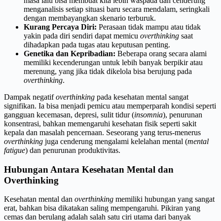
masa lalu bisa membuat kita lebih waspada dan cenderung
menganalisis setiap situasi baru secara mendalam, seringkali
dengan membayangkan skenario terburuk.
Kurang Percaya Diri:
Perasaan tidak mampu atau tidak
yakin pada diri sendiri dapat memicu
overthinking
saat
dihadapkan pada tugas atau keputusan penting.
Genetika dan Kepribadian:
Beberapa orang secara alami
memiliki kecenderungan untuk lebih banyak berpikir atau
merenung, yang jika tidak dikelola bisa berujung pada
overthinking
.
Dampak negatif
overthinking
pada kesehatan mental sangat
signifikan. Ia bisa menjadi pemicu atau memperparah kondisi seperti
gangguan kecemasan, depresi, sulit tidur (
insomnia
), penurunan
konsentrasi, bahkan memengaruhi kesehatan fisik seperti sakit
kepala dan masalah pencernaan. Seseorang yang terus-menerus
overthinking
juga cenderung mengalami kelelahan mental (
mental
fatigue
) dan penurunan produktivitas.
Hubungan Antara Kesehatan Mental dan
Overthinking
Kesehatan mental dan
overthinking
memiliki hubungan yang sangat
erat, bahkan bisa dikatakan saling mempengaruhi. Pikiran yang
cemas dan berulang adalah salah satu ciri utama dari banyak