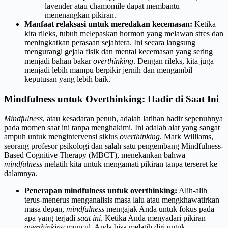
lavender atau chamomile dapat membantu
menenangkan pikiran.
Manfaat relaksasi untuk meredakan kecemasan:
Ketika
kita rileks, tubuh melepaskan hormon yang melawan stres dan
meningkatkan perasaan sejahtera. Ini secara langsung
mengurangi gejala fisik dan mental kecemasan yang sering
menjadi bahan bakar
overthinking
. Dengan rileks, kita juga
menjadi lebih mampu berpikir jernih dan mengambil
keputusan yang lebih baik.
Mindfulness untuk Overthinking: Hadir di Saat Ini
Mindfulness
, atau kesadaran penuh, adalah latihan hadir sepenuhnya
pada momen saat ini tanpa menghakimi. Ini adalah alat yang sangat
ampuh untuk mengintervensi siklus
overthinking
. Mark Williams,
seorang profesor psikologi dan salah satu pengembang Mindfulness-
Based Cognitive Therapy (MBCT), menekankan bahwa
mindfulness
melatih kita untuk mengamati pikiran tanpa terseret ke
dalamnya.
Penerapan mindfulness untuk overthinking:
Alih-alih
terus-menerus menganalisis masa lalu atau mengkhawatirkan
masa depan,
mindfulness
mengajak Anda untuk fokus pada
apa yang terjadi
saat ini
. Ketika Anda menyadari pikiran
overthinking
muncul, Anda bisa melatih diri untuk