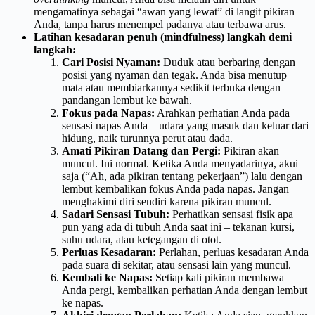
mengamatinya sebagai “awan yang lewat” di langit pikiran
Anda, tanpa harus menempel padanya atau terbawa arus.
Latihan kesadaran penuh (mindfulness) langkah demi
langkah:
Cari Posisi Nyaman:
Duduk atau berbaring dengan
posisi yang nyaman dan tegak. Anda bisa menutup
mata atau membiarkannya sedikit terbuka dengan
pandangan lembut ke bawah.
Fokus pada Napas:
Arahkan perhatian Anda pada
sensasi napas Anda – udara yang masuk dan keluar dari
hidung, naik turunnya perut atau dada.
Amati Pikiran Datang dan Pergi:
Pikiran akan
muncul. Ini normal. Ketika Anda menyadarinya, akui
saja (“Ah, ada pikiran tentang pekerjaan”) lalu dengan
lembut kembalikan fokus Anda pada napas. Jangan
menghakimi diri sendiri karena pikiran muncul.
Sadari Sensasi Tubuh:
Perhatikan sensasi fisik apa
pun yang ada di tubuh Anda saat ini – tekanan kursi,
suhu udara, atau ketegangan di otot.
Perluas Kesadaran:
Perlahan, perluas kesadaran Anda
pada suara di sekitar, atau sensasi lain yang muncul.
Kembali ke Napas:
Setiap kali pikiran membawa
Anda pergi, kembalikan perhatian Anda dengan lembut
ke napas.