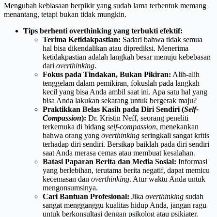
Mengubah kebiasaan berpikir yang sudah lama terbentuk memang
menantang, tetapi bukan tidak mungkin.
Tips berhenti overthinking yang terbukti efektif:
Terima Ketidakpastian:
Sadari bahwa tidak semua
hal bisa dikendalikan atau diprediksi. Menerima
ketidakpastian adalah langkah besar menuju kebebasan
dari
overthinking
.
Fokus pada Tindakan, Bukan Pikiran:
Alih-alih
tenggelam dalam pemikiran, fokuslah pada langkah
kecil yang bisa Anda ambil saat ini. Apa satu hal yang
bisa Anda lakukan sekarang untuk bergerak maju?
Praktikkan Belas Kasih pada Diri Sendiri (
Self-
Compassion
):
Dr. Kristin Neff, seorang peneliti
terkemuka di bidang
self-compassion
, menekankan
bahwa orang yang
overthinking
seringkali sangat kritis
terhadap diri sendiri. Bersikap baiklah pada diri sendiri
saat Anda merasa cemas atau membuat kesalahan.
Batasi Paparan Berita dan Media Sosial:
Informasi
yang berlebihan, terutama berita negatif, dapat memicu
kecemasan dan
overthinking
. Atur waktu Anda untuk
mengonsumsinya.
Cari Bantuan Profesional:
Jika
overthinking
sudah
sangat mengganggu kualitas hidup Anda, jangan ragu
untuk berkonsultasi dengan psikolog atau psikiater.