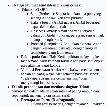
Strategi jitu mengendalikan pikiran cemas:
Teknik “STOP”:
S
top (Berhenti): Segera hentikan apa pun yang
sedang Anda lakukan atau pikirkan.
T
ake a breath (Ambil napas): Ambil beberapa
napas dalam dan perlahan.
O
bserve (Amati): Amati apa yang terjadi di
dalam diri Anda – pikiran, perasaan, sensasi fisik
– tanpa menghakimi.
P
roceed (Lanjutkan): Lanjutkan aktivitas Anda
dengan kesadaran baru atau dengan langkah
selanjutnya yang lebih terarah.
Fokus pada Satu Hal:
Ketika pikiran melayang ke
mana-mana, tarik kembali fokus Anda pada satu objek
atau aktivitas yang konkret.
Validasi Perasaan Anda:
Akui bahwa merasa cemas
adalah hal yang wajar. Mengatakan pada diri sendiri,
“Tidak apa-apa merasa cemas saat ini,” bisa
mengurangi intensitasnya.
Teknik pernapasan dan meditasi singkat:
Teknik
pernapasan dalam adalah salah satu alat paling ampuh dan
cepat untuk menenangkan sistem saraf.
Pernapasan Perut (Diafragmatik):
Duduk atau berbaring dengan nyaman. Letakkan