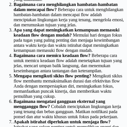
Bagaimana cara menghilangkan hambatan-hambatan
dalam mencapai flow?
Beberapa cara untuk menghilangkan
hambatan-hambatan dalam mencapai flow adalah
menciptakan lingkungan kerja yang tenang, mengelola emosi,
dan merumuskan tujuan yang jelas.
Apa yang dapat meningkatkan kemampuan memasuki
keadaan flow dengan mudah?
Memulai hari dengan fokus
pada tugas yang paling penting dan menjaga keseimbangan
antara waktu kerja dan waktu istirahat dapat meningkatkan
kemampuan memasuki flow dengan mudah.
Bagaimana cara memicu keadaan flow?
Beberapa cara
untuk memicu keadaan flow adalah menetapkan tujuan yang
jelas, mencari umpan balik langsung, dan menemukan
keseimbangan antara tantangan dan keterampilan.
Mengapa mengikuti siklus flow penting?
Mengikuti siklus
flow membantu memaksimalkan durasi dan efektivitas flow
Anda dengan mempersiapkan diri, meningkatkan fokus,
memanfaatkan puncak kinerja, dan memberikan waktu
pemulihan yang cukup.
Bagaimana mengatasi gangguan eksternal yang
mengganggu flow?
Cobalah menciptakan lingkungan kerja
yang tenang dan bebas gangguan. Matikan notifikasi pada
ponsel dan atur waktu khusus untuk fokus pada pekerjaan.
Apakah istirahat diperlukan untuk menjaga flow?
Istirahat yang cukup penting untuk memulihkan energi dan