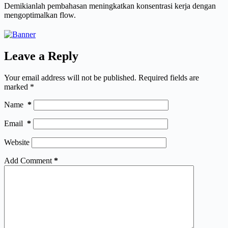
Demikianlah pembahasan meningkatkan konsentrasi kerja dengan
mengoptimalkan flow.
Leave a Reply
Your email address will not be published.
Required fields are
marked
*
Name
*
Email
*
Website
Add Comment
*